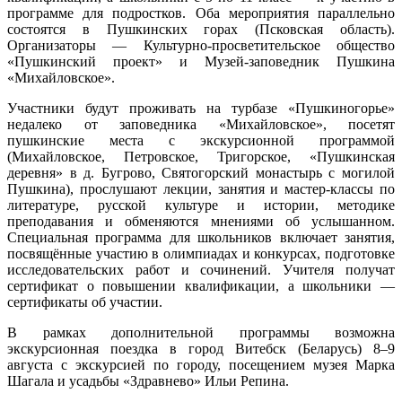
программе для подростков. Оба мероприятия параллельно
состоятся в Пушкинских горах (Псковская область).
Организаторы — Культурно-просветительское общество
«Пушкинский проект» и Музей-заповедник Пушкина
«Михайловское».
Участники будут проживать на турбазе «Пушкиногорье»
недалеко от заповедника «Михайловское», посетят
пушкинские места с экскурсионной программой
(Михайловское, Петровское, Тригорское, «Пушкинская
деревня» в д. Бугрово, Святогорский монастырь с могилой
Пушкина), прослушают лекции, занятия и мастер-классы по
литературе, русской культуре и истории, методике
преподавания и обменяются мнениями об услышанном.
Специальная программа для школьников включает занятия,
посвящённые участию в олимпиадах и конкурсах, подготовке
исследовательских работ и сочинений. Учителя получат
сертификат о повышении квалификации, а школьники —
сертификаты об участии.
В рамках дополнительной программы возможна
экскурсионная поездка в город Витебск (Беларусь) 8–9
августа с экскурсией по городу, посещением музея Марка
Шагала и усадьбы «Здравнево» Ильи Репина.