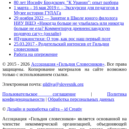
80 лет Иосифу Бродскому. "К Урании": опыт разбора
1 марта – 16 мая 2019 г. – Экскурсии для педагогов в
Музее истории ГУЛАГа
29 ноября 2022 — Занятие в Школе юного филолога
НИУ ВШЭ «Никогда больше не улыбалась или никогда
больше не ела? Комментируя древнеисландскую
родовую сагу» (онлайн)
#Пушкинстихи: О том, как рос наш первый поэт
25.03.2017 - Родительский интенсив от Гильдии
словесников
Работа на опережение
© 2015 -
2026
Ассоциация «Гильдия Словесников»
. Все права
защищены. Копирование материалов на сайте возможно
только с использованием ссылки.
Электронная почта:
gildiya@slovesnik.org
Пользовательское соглашение
|
Политика
конфиденциальности
|
Обработка персональных данных
©
Дизайн и разработка сайта – id Creativ
Ассоциация «Гильдия словесников» является основанной на
членстве некоммерческой организацией, объединяющей