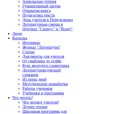
Апрельские чтения
Гуманитарный лагерь
Открытая книга
Педагогика текста
День учителя в Переделкино
Литературные смены в
Центрах "Сириус" и "Взлет"
Люди
Копилка
Интервью
Журнал "Литература"
Статьи
Документы для учителя
От смайлика до селфи
Курс молодого словесника
Литературоведческий
словарик
Из пены дней
Методические разработки
Работы учеников
Учебники и программы
Что читать?
Что читают учителя?
Летнее чтение
Школьная программа для