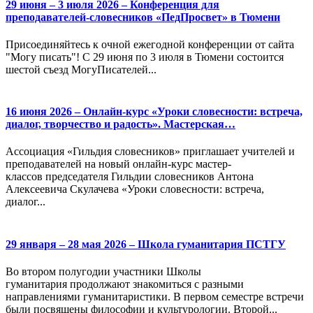
29 июня – 3 июля 2026 – Конференция для
преподавателей-словесников «ПедПросвет» в Тюмени
Присоединяйтесь к очной ежегодной конференции от сайта
"Могу писать"! С 29 июня по 3 июля в Тюмени состоится
шестой съезд МогуПисателей...
16 июня 2026 – Онлайн-курс «Уроки словесности: встреча,
диалог, творчество и радость». Мастерская…
Ассоциация «Гильдия словесников» приглашает учителей и
преподавателей на новый онлайн-курс мастер-
классов председателя Гильдии словесников Антона
Алексеевича Скулачева «Уроки словесности: встреча,
диалог...
29 января – 28 мая 2026 – Школа гуманитария ПСТГУ
Во втором полугодии участники Школы
гуманитария продолжают знакомиться с разными
направлениями гуманитаристики. В первом семестре встречи
были посвящены философии и культурологии. Второй...