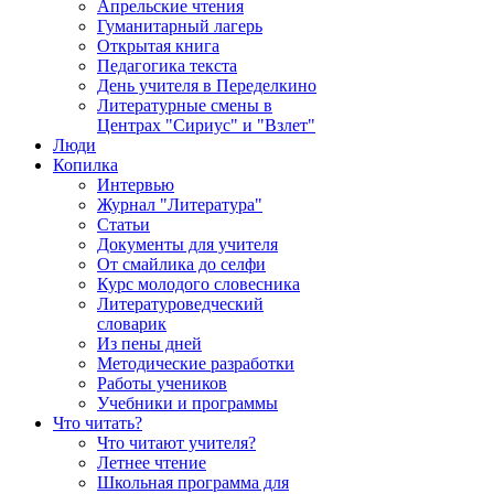
Апрельские чтения
Гуманитарный лагерь
Открытая книга
Педагогика текста
День учителя в Переделкино
Литературные смены в
Центрах "Сириус" и "Взлет"
Люди
Копилка
Интервью
Журнал "Литература"
Статьи
Документы для учителя
От смайлика до селфи
Курс молодого словесника
Литературоведческий
словарик
Из пены дней
Методические разработки
Работы учеников
Учебники и программы
Что читать?
Что читают учителя?
Летнее чтение
Школьная программа для