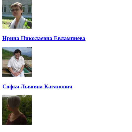
Ирина Николаевна Евлампиева
Софья Львовна Каганович