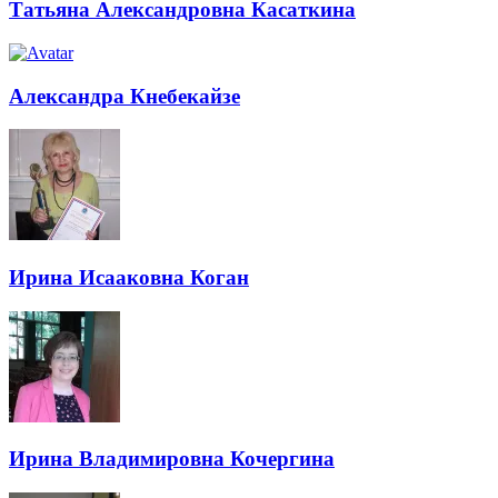
Татьяна Александровна Касаткина
Александра Кнебекайзе
Ирина Исааковна Коган
Ирина Владимировна Кочергина