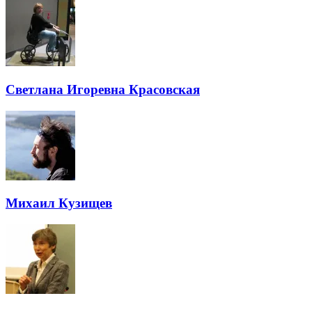
Светлана Игоревна Красовская
Михаил Кузищев