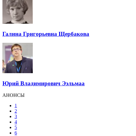
Галина Григорьевна Щербакова
Юрий Владимирович Ээльмаа
АНОНСЫ
1
2
3
4
5
6