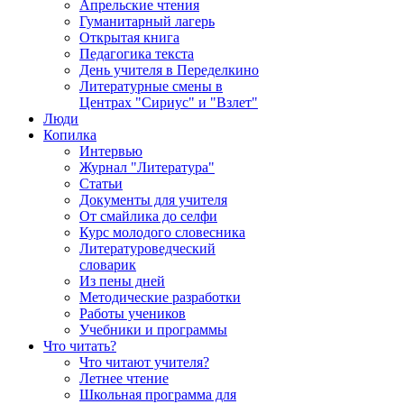
Апрельские чтения
Гуманитарный лагерь
Открытая книга
Педагогика текста
День учителя в Переделкино
Литературные смены в
Центрах "Сириус" и "Взлет"
Люди
Копилка
Интервью
Журнал "Литература"
Статьи
Документы для учителя
От смайлика до селфи
Курс молодого словесника
Литературоведческий
словарик
Из пены дней
Методические разработки
Работы учеников
Учебники и программы
Что читать?
Что читают учителя?
Летнее чтение
Школьная программа для