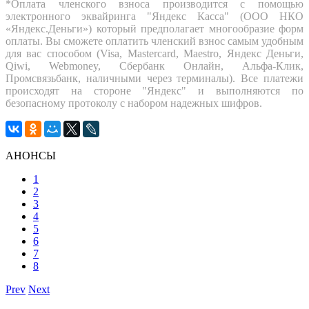
*Оплата членского взноса производится с помощью
электронного эквайринга "Яндекс Касса" (ООО НКО
«Яндекс.Деньги») который предполагает многообразие форм
оплаты. Вы сможете оплатить членский взнос самым удобным
для вас способом (Visa, Mastercard, Maestro, Яндекс Деньги,
Qiwi, Webmoney, Сбербанк Онлайн, Альфа-Клик,
Промсвязьбанк, наличными через терминалы). Все платежи
происходят на стороне "Яндекс" и выполняются по
безопасному протоколу с набором надежных шифров.
АНОНСЫ
1
2
3
4
5
6
7
8
Prev
Next