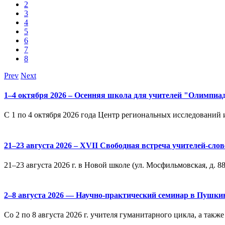
2
3
4
5
6
7
8
Prev
Next
1–4 октября 2026 – Осенняя школа для учителей "Олимпиа
С 1 по 4 октября 2026 года Центр региональных исследовани
21–23 августа 2026 – XVII Свободная встреча учителей-сл
21–23 августа 2026 г. в Новой школе (ул. Мосфильмовская, д. 8
2–8 августа 2026 — Научно-практический семинар в Пушкин
Со 2 по 8 августа 2026 г. учителя гуманитарного цикла, а так