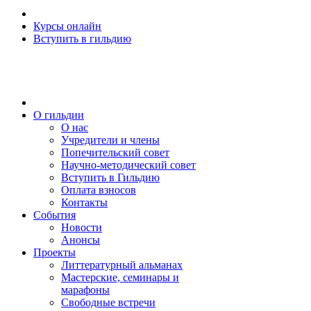
Курсы онлайн
Вступить в гильдию
О гильдии
О нас
Учредители и члены
Попечительский совет
Научно-методический совет
Вступить в Гильдию
Оплата взносов
Контакты
События
Новости
Анонсы
Проекты
Литтературный альманах
Мастерские, семинары и
марафоны
Свободные встречи