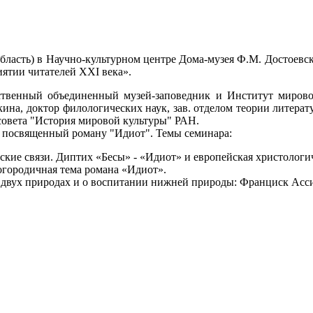
область) в Научно-культурном центре Дома-музея Ф.М. Достоевс
ятии читателей ХХI века».
твенный объединенный музей-заповедник и Институт мировой
кина, доктор филологических наук, зав. отделом теории литер
совета "История мировой культуры" РАН.
, посвященный роману "Идиот". Темы семинара:
еские связи. Диптих «Бесы» - «Идиот» и европейская христологи
городичная тема романа «Идиот».
 двух природах и о воспитании нижней природы: Франциск Асси