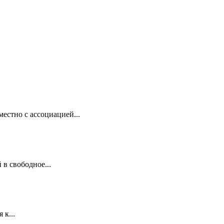
естно с ассоциацией...
 в свободное...
 к...