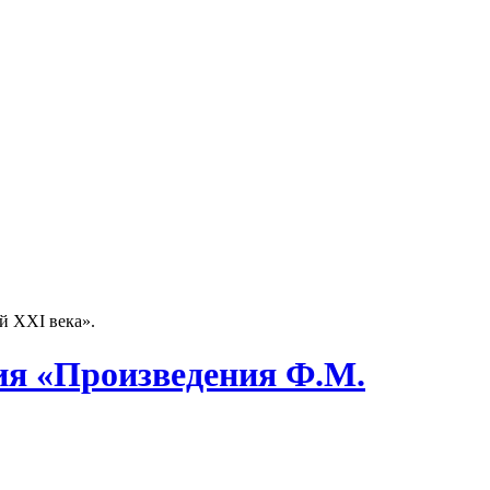
й ХХI века».
ния «Произведения Ф.М.