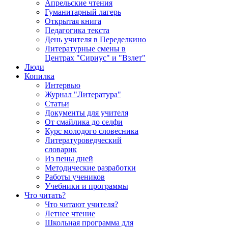
Апрельские чтения
Гуманитарный лагерь
Открытая книга
Педагогика текста
День учителя в Переделкино
Литературные смены в
Центрах "Сириус" и "Взлет"
Люди
Копилка
Интервью
Журнал "Литература"
Статьи
Документы для учителя
От смайлика до селфи
Курс молодого словесника
Литературоведческий
словарик
Из пены дней
Методические разработки
Работы учеников
Учебники и программы
Что читать?
Что читают учителя?
Летнее чтение
Школьная программа для