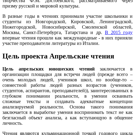
творчества Ф.М. Достоевского, рассматриваемого через
призму русской и мировой культуры.
В разные годы в чтениях принимали участие школьники и
студенты из Новгородской, Кировской, Ленинградской,
Нижегородской, Новосибирской, Смоленской областей,
Москвы, Санкт-Петербурга, Татарстана и др.
В 2015 году
впервые чтения прошли как международные - в них приняли
участие преподаватели литературы из Италии.
Цель проекта Апрельские чтения
Цель апрельских юношеских чтений
заключается в
организации площадки для встречи людей (прежде всего –
очень молодых людей, учеников школ, но вообще-то –
совместной работы людей разных возрастов (учеников,
студентов, аспирантов, преподавателей)), заинтересованных в
глубоком понимании реальности, в умении осваивать
сложные тексты и создавать адекватные концепции
анализируемой реальности. Основа такого понимания
заключается в выработке умения воспринимать текст не как
безгласный объект анализа, а как вступающую в общение
личность.
Чтения являются кульминационной точкой годового цикла