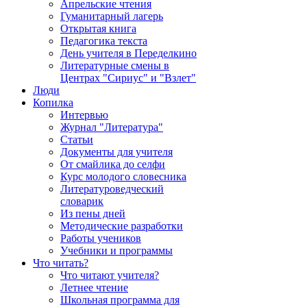
Апрельские чтения
Гуманитарный лагерь
Открытая книга
Педагогика текста
День учителя в Переделкино
Литературные смены в
Центрах "Сириус" и "Взлет"
Люди
Копилка
Интервью
Журнал "Литература"
Статьи
Документы для учителя
От смайлика до селфи
Курс молодого словесника
Литературоведческий
словарик
Из пены дней
Методические разработки
Работы учеников
Учебники и программы
Что читать?
Что читают учителя?
Летнее чтение
Школьная программа для