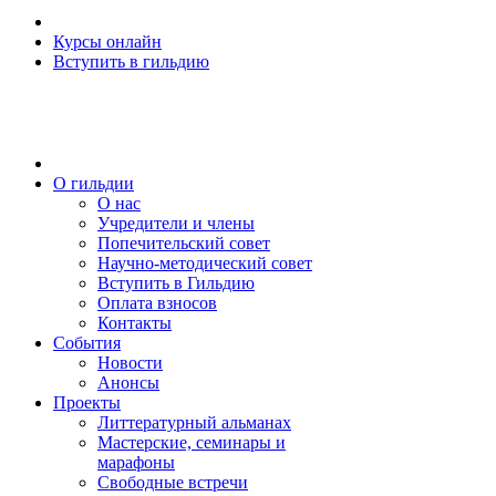
Курсы онлайн
Вступить в гильдию
О гильдии
О нас
Учредители и члены
Попечительский совет
Научно-методический совет
Вступить в Гильдию
Оплата взносов
Контакты
События
Новости
Анонсы
Проекты
Литтературный альманах
Мастерские, семинары и
марафоны
Свободные встречи