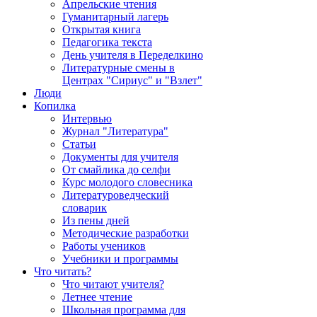
Апрельские чтения
Гуманитарный лагерь
Открытая книга
Педагогика текста
День учителя в Переделкино
Литературные смены в
Центрах "Сириус" и "Взлет"
Люди
Копилка
Интервью
Журнал "Литература"
Статьи
Документы для учителя
От смайлика до селфи
Курс молодого словесника
Литературоведческий
словарик
Из пены дней
Методические разработки
Работы учеников
Учебники и программы
Что читать?
Что читают учителя?
Летнее чтение
Школьная программа для