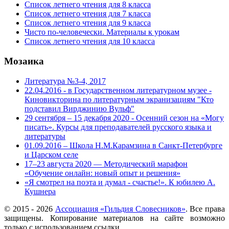
Список летнего чтения для 8 класса
Список летнего чтения для 7 класса
Список летнего чтения для 9 класса
Чисто по-человечески. Материалы к урокам
Список летнего чтения для 10 класса
Мозаика
Литература №3-4, 2017
22.04.2016 - в Государственном литературном музее -
Киновикторина по литературным экранизациям "Кто
подставил Вирджинию Вульф"
29 сентября – 15 декабря 2020 - Осенний сезон на «Могу
писать». Курсы для преподавателей русского языка и
литературы
01.09.2016 – Школа Н.М.Карамзина в Санкт-Петербурге
и Царском селе
17–23 августа 2020 — Методический марафон
«Обучение онлайн: новый опыт и решения»
«Я смотрел на поэта и думал - счастье!». К юбилею А.
Кушнера
© 2015 -
2026
Ассоциация «Гильдия Словесников»
. Все права
защищены. Копирование материалов на сайте возможно
только с использованием ссылки.