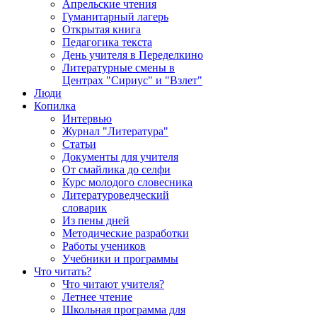
Апрельские чтения
Гуманитарный лагерь
Открытая книга
Педагогика текста
День учителя в Переделкино
Литературные смены в
Центрах "Сириус" и "Взлет"
Люди
Копилка
Интервью
Журнал "Литература"
Статьи
Документы для учителя
От смайлика до селфи
Курс молодого словесника
Литературоведческий
словарик
Из пены дней
Методические разработки
Работы учеников
Учебники и программы
Что читать?
Что читают учителя?
Летнее чтение
Школьная программа для