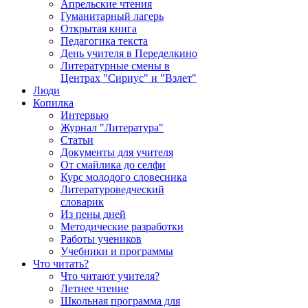
Апрельские чтения
Гуманитарный лагерь
Открытая книга
Педагогика текста
День учителя в Переделкино
Литературные смены в
Центрах "Сириус" и "Взлет"
Люди
Копилка
Интервью
Журнал "Литература"
Статьи
Документы для учителя
От смайлика до селфи
Курс молодого словесника
Литературоведческий
словарик
Из пены дней
Методические разработки
Работы учеников
Учебники и программы
Что читать?
Что читают учителя?
Летнее чтение
Школьная программа для