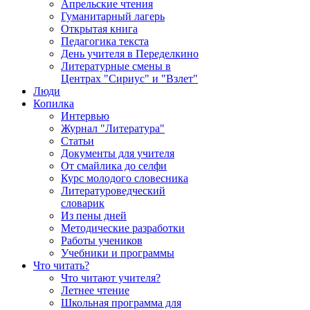
Апрельские чтения
Гуманитарный лагерь
Открытая книга
Педагогика текста
День учителя в Переделкино
Литературные смены в
Центрах "Сириус" и "Взлет"
Люди
Копилка
Интервью
Журнал "Литература"
Статьи
Документы для учителя
От смайлика до селфи
Курс молодого словесника
Литературоведческий
словарик
Из пены дней
Методические разработки
Работы учеников
Учебники и программы
Что читать?
Что читают учителя?
Летнее чтение
Школьная программа для