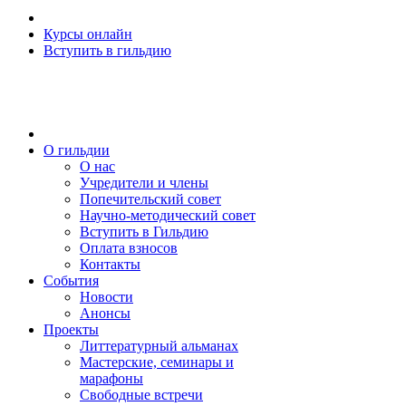
Курсы онлайн
Вступить в гильдию
О гильдии
О нас
Учредители и члены
Попечительский совет
Научно-методический совет
Вступить в Гильдию
Оплата взносов
Контакты
События
Новости
Анонсы
Проекты
Литтературный альманах
Мастерские, семинары и
марафоны
Свободные встречи