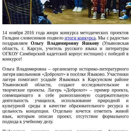
14 ноября 2016 года жюри конкурса методических проектов
Гильдии словесников подвело
итоги конкурса
. Мы с радостью
поздравляем
Ольгу Владимировну Яшкову
(Ульяновская
область, г. Карсун, учитель русского языка и литературы
ОГКОУ Симбирский кадетский корпус юстиции) с победой в
конкурсе!
Ольга Владимировна – организатор историко-литературного
лагеря школьников «Доброхот» в посёлке Языково. Участники
лагеря помогают усадьбе Языковых в Карсунском районе
Ульяновской области, создают исследовательские и
творческие проекты. Лагерь «Доброхот» – пример проекта,
совмещающего в себе разноплановую содержательную
деятельность учащихся, использование природной и
культурной среды в качестве образовательного ресурса и
цельность концепции. Отдельно хочется отметить живой
язык, которым описан проект, отсутствие формального
подхода к учебному делу.