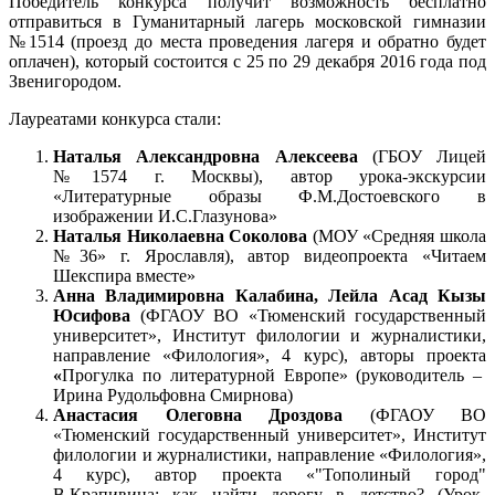
Победитель конкурса получит возможность бесплатно
отправиться в Гуманитарный лагерь московской гимназии
№1514 (проезд до места проведения лагеря и обратно будет
оплачен), который состоится с 25 по 29 декабря 2016 года под
Звенигородом.
Лауреатами конкурса стали:
Наталья Александровна Алексеева
(ГБОУ Лицей
№1574 г. Москвы), автор урока-экскурсии
«Литературные образы Ф.М.Достоевского в
изображении И.С.Глазунова»
Наталья Николаевна Соколова
(МОУ «Средняя школа
№36» г. Ярославля), автор видеопроекта «Читаем
Шекспира вместе»
Анна Владимировна Калабина, Лейла Асад Кызы
Юсифова
(ФГАОУ ВО «Тюменский государственный
университет», Институт филологии и журналистики,
направление «Филология», 4 курс), авторы проекта
«
Прогулка по литературной Европе» (руководитель –
Ирина Рудольфовна Смирнова)
Анастасия Олеговна Дроздова
(ФГАОУ ВО
«Тюменский государственный университет», Институт
филологии и журналистики, направление «Филология»,
4 курс), автор проекта «"Тополиный город"
В.Крапивина: как найти дорогу в детство? (Урок-