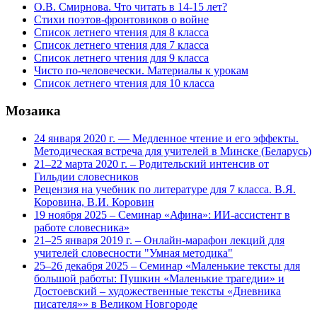
О.В. Смирнова. Что читать в 14-15 лет?
Стихи поэтов-фронтовиков о войне
Список летнего чтения для 8 класса
Список летнего чтения для 7 класса
Список летнего чтения для 9 класса
Чисто по-человечески. Материалы к урокам
Список летнего чтения для 10 класса
Мозаика
24 января 2020 г. — Медленное чтение и его эффекты.
Методическая встреча для учителей в Минске (Беларусь)
21–22 марта 2020 г. – Родительский интенсив от
Гильдии словесников
Рецензия на учебник по литературе для 7 класса. В.Я.
Коровина, В.И. Коровин
19 ноября 2025 – Семинар «Афина»: ИИ-ассистент в
работе словесника»
21–25 января 2019 г. – Онлайн-марафон лекций для
учителей словесности "Умная методика"
25–26 декабря 2025 – Семинар «Маленькие тексты для
большой работы: Пушкин «Маленькие трагедии» и
Достоевский – художественные тексты «Дневника
писателя»» в Великом Новгороде