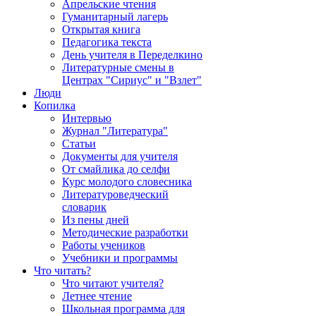
Апрельские чтения
Гуманитарный лагерь
Открытая книга
Педагогика текста
День учителя в Переделкино
Литературные смены в
Центрах "Сириус" и "Взлет"
Люди
Копилка
Интервью
Журнал "Литература"
Статьи
Документы для учителя
От смайлика до селфи
Курс молодого словесника
Литературоведческий
словарик
Из пены дней
Методические разработки
Работы учеников
Учебники и программы
Что читать?
Что читают учителя?
Летнее чтение
Школьная программа для