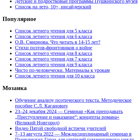
Детские и подростковые программы Пушкинского музея
Список на лето, 10+, инсайдерский
Популярное
Список летнего чтения для 5 класса
Список летнего чтения для 6 класса
О.В. Смирнова. Что читать в 14-15 лет?
Стихи поэтов-фронтовиков о войне
Список летнего чтения для 8 класса
Список летнего чтения для 7 класса
Список летнего чтения для 9 класса
Чисто по-человечески. Материалы к урокам
Список летнего чтения для 10 класса
Мозаика
Обучение анализу поэтического текста. Методическое
пособие С.Л. Каганович
23–24 декабря 2024 — Семинар «Как преподавать
„Преступление и наказание“: концепты романа»
(Великий Новгород)
Видео Пятой свободной встречи учителей
7–13 августа 2022 — Междисциплинарный семинар в
Пушкинских Горах для учителей гуманитарного цикла