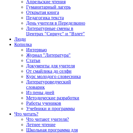
Апрельские чтения
Гуманитарный лагерь
Открытая книга
Педагогика текста
День учителя в Переделкино
Литературные смены в
Центрах "Сириус" и "Взлет"
Люди
Копилка
Интервью
Журнал "Литература"
Статьи
Документы для учителя
От смайлика до селфи
Курс молодого словесника
Литературоведческий
словарик
Из пены дней
Методические разработки
Работы учеников
Учебники и программы
Что читать?
Что читают учителя?
Летнее чтение
Школьная программа для