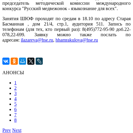
председатель методической комиссии международного
конкурса "Русский медвежонок - языкознание для всех".
Занятия ШЮФ проходят по средам в 18.10 по адресу Старая
Басманная , дом 21/4, стр.1, аудитория 511. Запись по
телефонам (для тех, кто первый раз): 8(495)772-95-90 доб.22-
078,22-699. Заявку можно также послать по
адресам:
ilazareva@hse.ru
,
hhamrakulova@hse.ru
АНОНСЫ
1
2
3
4
5
6
7
8
Prev
Next