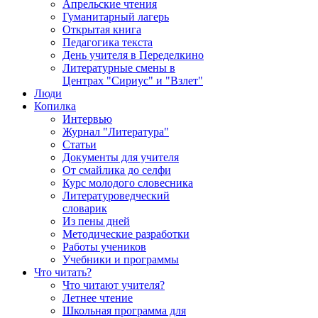
Апрельские чтения
Гуманитарный лагерь
Открытая книга
Педагогика текста
День учителя в Переделкино
Литературные смены в
Центрах "Сириус" и "Взлет"
Люди
Копилка
Интервью
Журнал "Литература"
Статьи
Документы для учителя
От смайлика до селфи
Курс молодого словесника
Литературоведческий
словарик
Из пены дней
Методические разработки
Работы учеников
Учебники и программы
Что читать?
Что читают учителя?
Летнее чтение
Школьная программа для