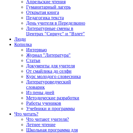
Апрельские чтения
Гуманитарный лагерь
Открытая книга
Педагогика текста
День учителя в Переделкино
Литературные смены в
Центрах "Сириус" и "Взлет"
Люди
Копилка
Интервью
Журнал "Литература"
Статьи
Документы для учителя
От смайлика до селфи
Курс молодого словесника
Литературоведческий
словарик
Из пены дней
Методические разработки
Работы учеников
Учебники и программы
Что читать?
Что читают учителя?
Летнее чтение
Школьная программа для