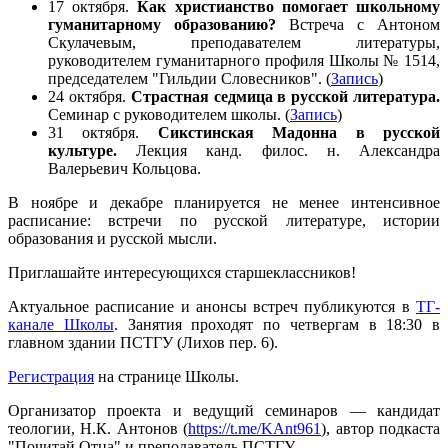
17 октября.
Как христианство помогает школьному
гуманитарному образованию?
Встреча с Антоном
Скулачевым, преподавателем литературы,
руководителем гуманитарного профиля Школы № 1514,
председателем "Гильдии Словесников". (
Запись
)
24 октября.
Страстная седмица в русской литература.
Семинар с руководителем школы. (
Запись
)
31 октября.
Сикстинская Мадонна в русской
культуре.
Лекция канд. филос. н. Александра
Валерьевич Кольцова.
В ноябре и декабре планируется не менее интенсивное
расписание: встречи по русской литературе, истории
образования и русской мысли.
Приглашайте интересующихся старшеклассников!
Актуальное расписание и анонсы встреч публикуются в
ТГ-
канале Школы
. Занятия проходят по четвергам в 18:30 в
главном здании ПСТГУ (Лихов пер. 6).
Регистрация
на странице Школы.
Организатор проекта и ведущий семинаров — кандидат
теологии, Н.К. Антонов (
https://t.me/KAnt961
), автор подкаста
"Почитай Отца" и преподаватель ПСТГУ.