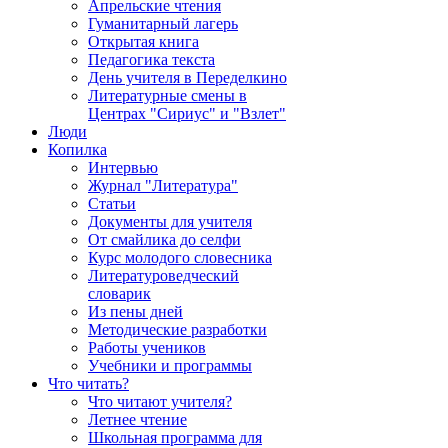
Апрельские чтения
Гуманитарный лагерь
Открытая книга
Педагогика текста
День учителя в Переделкино
Литературные смены в
Центрах "Сириус" и "Взлет"
Люди
Копилка
Интервью
Журнал "Литература"
Статьи
Документы для учителя
От смайлика до селфи
Курс молодого словесника
Литературоведческий
словарик
Из пены дней
Методические разработки
Работы учеников
Учебники и программы
Что читать?
Что читают учителя?
Летнее чтение
Школьная программа для