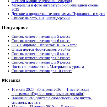
Юбилей Марии Марковны Гельфонд
Материалы и фото литературно-олимпиадной смены
2025
Детские и подростковые программы Пушкинского музея
Список на лето, 10+, инсайдерский
Популярное
Список летнего чтения для 5 класса
Список летнего чтения для 6 класса
О.В. Смирнова. Что читать в 14-15 лет?
Стихи поэтов-фронтовиков о войне
Список летнего чтения для 8 класса
Список летнего чтения для 7 класса
Список летнего чтения для 9 класса
Чисто по-человечески. Материалы к урокам
Список летнего чтения для 10 класса
Мозаика
10 июня 2025 - 30 апреля 2026 — Писательская
программа «Год большого романа» (онлайн)
Начинающему учителю словесности: что читать,
смотреть, изучать
15 марта – 12 апреля 2019 г. – Игра для