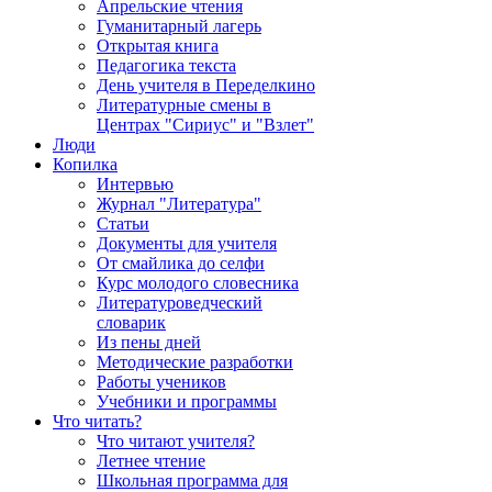
Апрельские чтения
Гуманитарный лагерь
Открытая книга
Педагогика текста
День учителя в Переделкино
Литературные смены в
Центрах "Сириус" и "Взлет"
Люди
Копилка
Интервью
Журнал "Литература"
Статьи
Документы для учителя
От смайлика до селфи
Курс молодого словесника
Литературоведческий
словарик
Из пены дней
Методические разработки
Работы учеников
Учебники и программы
Что читать?
Что читают учителя?
Летнее чтение
Школьная программа для