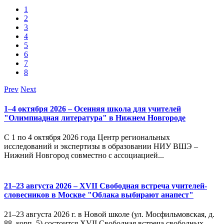
1
2
3
4
5
6
7
8
Prev
Next
1–4 октября 2026 – Осенняя школа для учителей
"Олимпиадная литература" в Нижнем Новгороде
С 1 по 4 октября 2026 года Центр региональных
исследований и экспертизы в образовании НИУ ВШЭ –
Нижний Новгород совместно с ассоциацией...
21–23 августа 2026 – XVII Свободная встреча учителей-
словесников в Москве "Облака выбирают анапест"
21–23 августа 2026 г. в Новой школе (ул. Мосфильмовская, д.
88, корп. 5) состоится XVII Свободная встреча свободных