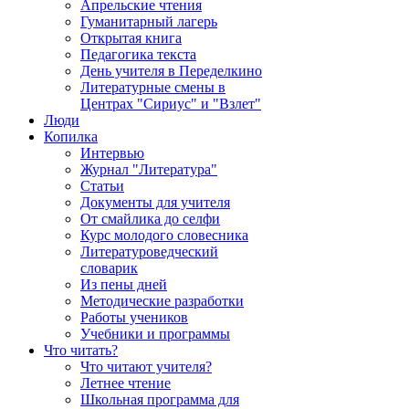
Апрельские чтения
Гуманитарный лагерь
Открытая книга
Педагогика текста
День учителя в Переделкино
Литературные смены в
Центрах "Сириус" и "Взлет"
Люди
Копилка
Интервью
Журнал "Литература"
Статьи
Документы для учителя
От смайлика до селфи
Курс молодого словесника
Литературоведческий
словарик
Из пены дней
Методические разработки
Работы учеников
Учебники и программы
Что читать?
Что читают учителя?
Летнее чтение
Школьная программа для