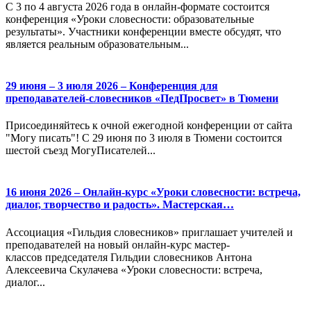
С 3 по 4 августа 2026 года в онлайн-формате состоится
конференция «Уроки словесности: образовательные
результаты». Участники конференции вместе обсудят, что
является реальным образовательным...
29 июня – 3 июля 2026 – Конференция для
преподавателей-словесников «ПедПросвет» в Тюмени
Присоединяйтесь к очной ежегодной конференции от сайта
"Могу писать"! С 29 июня по 3 июля в Тюмени состоится
шестой съезд МогуПисателей...
16 июня 2026 – Онлайн-курс «Уроки словесности: встреча,
диалог, творчество и радость». Мастерская…
Ассоциация «Гильдия словесников» приглашает учителей и
преподавателей на новый онлайн-курс мастер-
классов председателя Гильдии словесников Антона
Алексеевича Скулачева «Уроки словесности: встреча,
диалог...