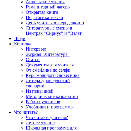
Апрельские чтения
Гуманитарный лагерь
Открытая книга
Педагогика текста
День учителя в Переделкино
Литературные смены в
Центрах "Сириус" и "Взлет"
Люди
Копилка
Интервью
Журнал "Литература"
Статьи
Документы для учителя
От смайлика до селфи
Курс молодого словесника
Литературоведческий
словарик
Из пены дней
Методические разработки
Работы учеников
Учебники и программы
Что читать?
Что читают учителя?
Летнее чтение
Школьная программа для