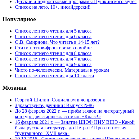
Детские и подростковые программы Пушкинского музея
Список на лето, 10+, инсайдерский
Популярное
Список летнего чтения для 5 класса
Список летнего чтения для 6 класса
О.В. Смирнова. Что читать в 14-15 лет?
Стихи поэтов-фронтовиков о войне
Список летнего чтения для 8 класса
Список летнего чтения для 7 класса
Список летнего чтения для 9 класса
Чисто по-человечески. Материалы к урокам
Список летнего чтения для 10 класса
Мозаика
Георгий Шилин: Социализм в лепрозории
Здравствуйте, дачники! Выпуск №86
До 28 февраля 2022 г. — приём заявок на литературный
конкурс для старшеклассников «Класс!»
16 февраля 2021 г. — Занятие ШЮФ НИУ ВШЭ «Какой
была русская литература до Петра I? Проза и поэзия
"бунташного" XVII века»
19.10.2016 - Состоится очередное занятие Школы юного