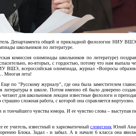
итель Департамента общей и прикладной филологии НИУ ВШЭ, 
мпиады школьников по литературе.
ская комиссия олимпиады школьников по литературе) поздрав
пасительно, во-вторых, с гордостью, потому что нам выпала чест
ИУ ВШЭ, всероссийская олимпиада, журнал «Вопросы образова
т… Многая лета!
Еще по "Русскому журналу", где она была заместителем главно
я литературы в школе. Потом именно ей было доверено создав
ь читают для школьников лекции известные филологи и преподав
 страшно сложная работа, с которой она справляется виртуозно.
и и тончайшего чувства юмора. И ее чувство слова – выступая п
ссе ее учитель, известный и харизматичный
словесник
Юлий Анато
ению Блока. Задал - и забыл. А в начале 6 класса она явилас