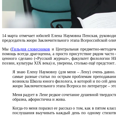
14 марта отмечает юбилей Елена Наумовна Пенская, руковод
председатель жюри Заключительного этапа Всероссийской оли
Мы (
Гильдия словесников
и Центральная предметно-методиче
помощь всегда драгоценна, а просто присутствие рядом часто с
ценного сделано («Русский журнал», факультет филологии Н
поэзии, культуры XIX века) и, уверены, столько ещё предстои
Я знаю Елену Наумовну (для меня – Лену) очень давно. 
самые разные статьи по острым проблемам преподавани
возникла Школа юного филолога, в которой и по сей ден
жюри Заключительного этапа Всероса по литературе – это
Меня радует в Лене редкое сочетание душевной твердост
образна, афористична и жива.
Когда-то меня поразил ее рассказ о том, как в пятом кла
послушания выучивать каждый день по одному стихотвор