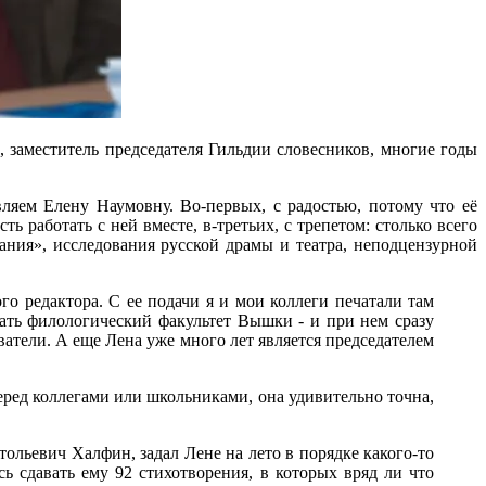
заместитель председателя Гильдии словесников, многие годы
ляем Елену Наумовну. Во-первых, с радостью, потому что её
ь работать с ней вместе, в-третьих, с трепетом: столько всего
ния», исследования русской драмы и театра, неподцензурной
го редактора. С ее подачи я и мои коллеги печатали там
ать филологический факультет Вышки - и при нем сразу
атели. А еще Лена уже много лет является председателем
еред коллегами или школьниками, она удивительно точна,
льевич Халфин, задал Лене на лето в порядке какого-то
ь сдавать ему 92 стихотворения, в которых вряд ли что