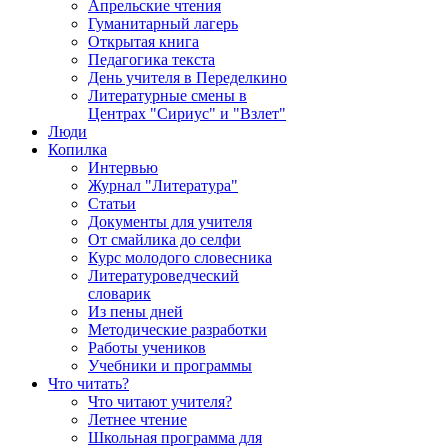
Апрельские чтения
Гуманитарный лагерь
Открытая книга
Педагогика текста
День учителя в Переделкино
Литературные смены в
Центрах "Сириус" и "Взлет"
Люди
Копилка
Интервью
Журнал "Литература"
Статьи
Документы для учителя
От смайлика до селфи
Курс молодого словесника
Литературоведческий
словарик
Из пены дней
Методические разработки
Работы учеников
Учебники и программы
Что читать?
Что читают учителя?
Летнее чтение
Школьная программа для