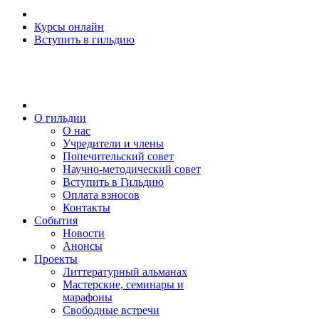
Курсы онлайн
Вступить в гильдию
О гильдии
О нас
Учредители и члены
Попечительский совет
Научно-методический совет
Вступить в Гильдию
Оплата взносов
Контакты
События
Новости
Анонсы
Проекты
Литтературный альманах
Мастерские, семинары и
марафоны
Свободные встречи