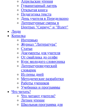
Апрельские чтения
Гуманитарный лагерь
Открытая книга
Педагогика текста
День учителя в Переделкино
Литературные смены в
Центрах "Сириус" и "Взлет"
Люди
Копилка
Интервью
Журнал "Литература"
Статьи
Документы для учителя
От смайлика до селфи
Курс молодого словесника
Литературоведческий
словарик
Из пены дней
Методические разработки
Работы учеников
Учебники и программы
Что читать?
Что читают учителя?
Летнее чтение
Школьная программа для