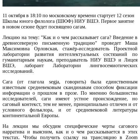
11 октября в 18:10 по московскому времени стартует 12 сезон
Школы юного филолога (ШЮФ) НИУ ВШЭ. Первое занятие
в новом сезоне будет посвящено сагам.
Лекцию на тему: "Как и о чем рассказывает сага? Введение в
древнесеверную письменную традицию" проведет Маша
Максимовна Орловская, стажёр-исследователь Проектной
лаборатории развития интеллектуальных состязаний по
гуманитарным наукам, преподаватель НИУ ВШЭ и Лицея
ВШЭ, лаборант Лаборатории лингвосемиотических
исследований.
Сага (от глагола segja, говорить) была единственным
известным средневековым скандинавам способом фиксации
информации о прошлом в прозе. По мнению большинства
исследователей, саги имеют устное происхождение, но
саговый контекст, тем не менее, принципиально отличен и от
условного фольклора, и от средневековой литературы
континентальной Европы.
На лекции мы обсудим специфические черты сагового
нарратива и выясним, как и о чем рассказывается в этих
текстах. Чтобы получить ссылку на трансляцию в Zoom