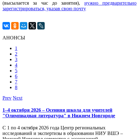
(высылается за час до занятия),
нужно предварительно
зарегистрироваться, указав свою почту
АНОНСЫ
1
2
3
4
5
6
7
8
Prev
Next
1–4 октября 2026 – Осенняя школа для учителей
"Олимпиадная литература" в Нижнем Новгороде
С 1 по 4 октября 2026 года Центр региональных
исследований и экспертизы в образовании НИУ ВШЭ –
Нижний Новгород совместно с ассоциацией...