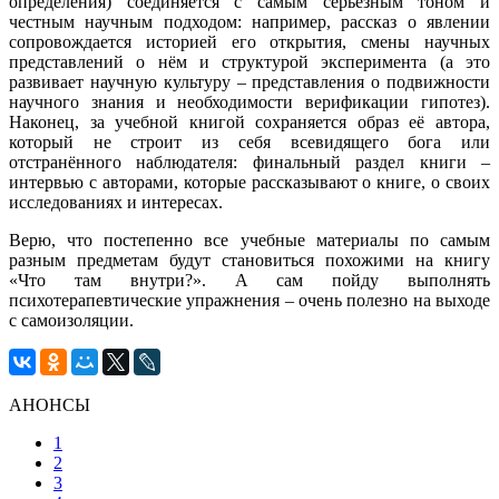
определения) соединяется с самым серьёзным тоном и
честным научным подходом: например, рассказ о явлении
сопровождается историей его открытия, смены научных
представлений о нём и структурой эксперимента (а это
развивает научную культуру – представления о подвижности
научного знания и необходимости верификации гипотез).
Наконец, за учебной книгой сохраняется образ её автора,
который не строит из себя всевидящего бога или
отстранённого наблюдателя: финальный раздел книги –
интервью с авторами, которые рассказывают о книге, о своих
исследованиях и интересах.
Верю, что постепенно все учебные материалы по самым
разным предметам будут становиться похожими на книгу
«Что там внутри?». А сам пойду выполнять
психотерапевтические упражнения – очень полезно на выходе
с самоизоляции.
АНОНСЫ
1
2
3