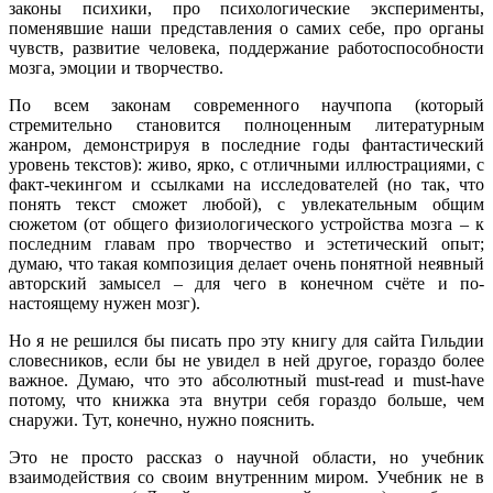
законы психики, про психологические эксперименты,
поменявшие наши представления о самих себе, про органы
чувств, развитие человека, поддержание работоспособности
мозга, эмоции и творчество.
По всем законам современного научпопа (который
стремительно становится полноценным литературным
жанром, демонстрируя в последние годы фантастический
уровень текстов): живо, ярко, с отличными иллюстрациями, с
факт-чекингом и ссылками на исследователей (но так, что
понять текст сможет любой), с увлекательным общим
сюжетом (от общего физиологического устройства мозга ­– к
последним главам про творчество и эстетический опыт;
думаю, что такая композиция делает очень понятной неявный
авторский замысел – для чего в конечном счёте и по-
настоящему нужен мозг).
Но я не решился бы писать про эту книгу для сайта Гильдии
словесников, если бы не увидел в ней другое, гораздо более
важное. Думаю, что это абсолютный must-read и must-have
потому, что книжка эта внутри себя гораздо больше, чем
снаружи. Тут, конечно, нужно пояснить.
Это не просто рассказ о научной области, но учебник
взаимодействия со своим внутренним миром. Учебник не в