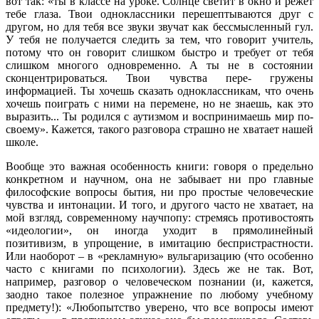
вот так: «ты в классе на уроке. Солнце светит в окно и режет
тебе глаза. Твои одноклассники перешептываются друг с
другом, но для тебя все звуки звучат как бессмысленный гул.
У тебя не получается следить за тем, что говорит учитель,
потому что он говорит слишком быстро и требует от тебя
слишком многого одновременно. А ты не в состоянии
сконцентрироваться. Твои чувства пере- гружены
информацией. Ты хочешь сказать одноклассникам, что очень
хочешь поиграть с ними на перемене, но не знаешь, как это
выразить... Ты родился с аутизмом и воспринимаешь мир по-
своему». Кажется, такого разговора страшно не хватает нашей
школе.
Вообще это важная особенность книги: говоря о предельно
конкретном и научном, она не забывает ни про главные
философские вопросы бытия, ни про простые человеческие
чувства и интонации. И того, и другого часто не хватает, на
мой взгляд, современному научпопу: стремясь противостоять
«идеологии», он иногда уходит в прямолинейный
позитивизм, в упрощение, в имитацию беспристрастности.
Или наоборот – в «рекламную» вульгаризацию (что особенно
часто с книгами по психологии). Здесь же не так. Вот,
например, разговор о человеческом познании (и, кажется,
заодно такое полезное упражнение по любому учебному
предмету!): «Любопытство уверено, что все вопросы имеют