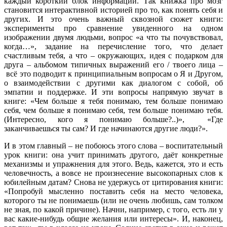
каждый короткий блок информации. Так книжка про мозг
становится интерактивной историей про то, как понять себя и
других. И это очень важный сквозной сюжет книги:
эксперименты про сравнение увиденного на одном
изображении двумя людьми, вопрос «а что ты почувствовал,
когда…», задание на перечисление того, что делает
счастливым тебя, а что – окружающих, идея с подарком для
друга – альбомом типичных выражений его / твоего лица –
всё это подводит к принципиальным вопросам о Я и Другом,
о взаимодействии с другими как диалогом с собой, об
эмпатии и поддержке. И эти вопросы напрямую звучат в
книге: «Чем больше я тебя понимаю, тем больше понимаю
себя, чем больше я понимаю себя, тем больше понимаю тебя.
(Интересно, кого я понимаю больше?..)», «Где
заканчиваешься ты сам? И где начинаются другие люди?».
И в этом главный – не побоюсь этого слова – воспитательный
урок книги: она учит принимать другого, даёт конкретные
механизмы и упражнения для этого. Ведь, кажется, это и есть
человечность, а вовсе не произнесение высокопарных слов к
юбилейным датам? Снова не удержусь от цитирования книги:
«Попробуй мысленно поставить себя на место человека,
которого ты не понимаешь (или не очень любишь, сам толком
не зная, по какой причине). Начни, например, с того, есть ли у
вас какие-нибудь общие желания или интересы». И, наконец,