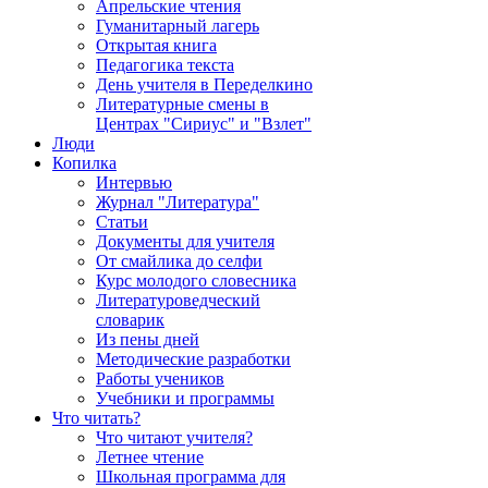
Апрельские чтения
Гуманитарный лагерь
Открытая книга
Педагогика текста
День учителя в Переделкино
Литературные смены в
Центрах "Сириус" и "Взлет"
Люди
Копилка
Интервью
Журнал "Литература"
Статьи
Документы для учителя
От смайлика до селфи
Курс молодого словесника
Литературоведческий
словарик
Из пены дней
Методические разработки
Работы учеников
Учебники и программы
Что читать?
Что читают учителя?
Летнее чтение
Школьная программа для