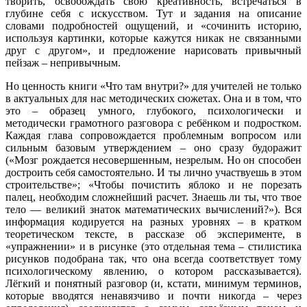
творить, освобождать свою креативность, встречаться в
глубине себя с искусством. Тут и задания на описание
словами подробностей ощущений, и «сочинить историю,
используя картинки, которые кажутся никак не связанными
друг с другом», и предложение нарисовать привычный
пейзаж – непривычным.
Но ценность книги «Что там внутри?» для учителей не только
в актуальных для нас методических сюжетах. Она и в том, что
это – образец умного, глубокого, психологически и
методически грамотного разговора с ребёнком и подростком.
Каждая глава сопровождается проблемным вопросом или
сильным базовым утверждением – оно сразу будоражит
(«Мозг рождается несовершенным, незрелым. Но он способен
достроить себя самостоятельно. И ты лично участвуешь в этом
строительстве»; «Чтобы почистить яблоко и не порезать
палец, необходим сложнейший расчет. Знаешь ли ты, что твое
тело — великий знаток математических вычислений?»). Вся
информация кодируется на разных уровнях – в кратком
теоретическом тексте, в рассказе об эксперименте, в
«упражнении» и в рисунке (это отдельная тема – стилистика
рисунков подобрана так, что она всегда соответствует тому
психологическому явлению, о котором рассказывается).
Лёгкий и понятный разговор (и, кстати, минимум терминов,
которые вводятся ненавязчиво и почти никогда – через