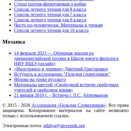
Стихи поэтов-фронтовиков о войне
Список летнего чтения для 8 класса
Список летнего чтения для 7 класса
Список летнего чтения для 9 класса
Чисто по-человечески. Материалы к урокам
Список летнего чтения для 10 класса
Мозаика
14 февраля 2023 — Обзорная лекция по
древнеанглийской поэзии в Школе юного филолога
НИУ ВШЭ (онлайн)
«Иностранец в деревне» Дмитрий Григорович
Вступить в ассоциацию "Гильдия словесников"
Яблоко на уроке русского
Материалы шестой «Свободной встречи свободных
учителей в свободное время»
21 января 2019 г. – Встреча с Л.С. Айзерманом
© 2015 -
2026
Ассоциация «Гильдия Словесников»
. Все права
защищены. Копирование материалов на сайте возможно
только с использованием ссылки.
Электронная почта:
gildiya@slovesnik.org