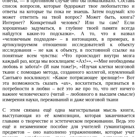
ответы, — в противном случае оно бы помалкивало. Составь
список вопросов, которые будоражат твое любопытство и
ответы на которые ты пока не знаешь. Затем подумай: кто
может ответить на твой вопрос? Может быть, книга?
Интернет? Конкретный человек? Или ты сам? Если
хорошенько задуматься, в глубине твоей памяти всегда
найдутся какие-то подсказки». А то, что я назвал
«человечным подходом» – в интонациях, в примерах, в
артикулируемом отношении исследователей к объекту
исследования – не как к объекту, в постоянной ссылке на
понятные всем чувства: «Что происходит внутри мозга
каждый раз, когда мы восклицаем: «Ах!»», ««Мне необходимы
любовь и забота!» (И нам тоже!)», «Изучая клетки мозговой
ткани с помощью метода, созданного коллегой, изумленный
Сантьяго воскликнул: «Какое потрясающее зрелище!»» Вот
эта возможность сказать «ах», восхититься, признаться в
потребности в любви – всё это же про то, что нет ничего
важнее человеческого (читай – любовного в высшем смысле)
измерения науки, переживаний и даже мозговой ткани
С этим связана ещё одна магистральная мысль книги,
выступающая из её композиции, которая заканчивается
главами о творчестве и эстетическом переживании. Ведь это
ещё и незаменимое пособие для учителей гуманитарных
предметов – оно наполнено упражнениями, которые учат