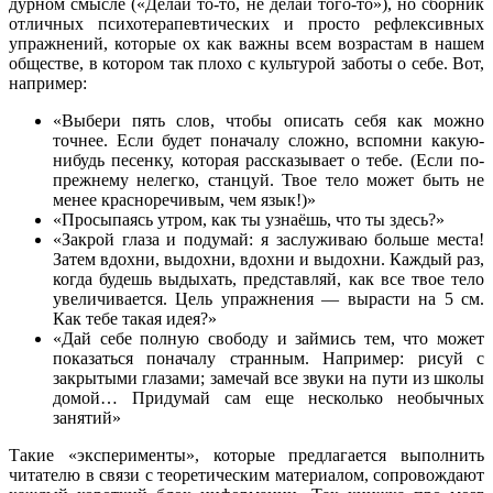
дурном смысле («Делай то-то, не делай того-то»), но сборник
отличных психотерапевтических и просто рефлексивных
упражнений, которые ох как важны всем возрастам в нашем
обществе, в котором так плохо с культурой заботы о себе. Вот,
например:
«Выбери пять слов, чтобы описать себя как можно
точнее. Если будет поначалу сложно, вспомни какую-
нибудь песенку, которая рассказывает о тебе. (Если по-
прежнему нелегко, станцуй. Твое тело может быть не
менее красноречивым, чем язык!)»
«Просыпаясь утром, как ты узнаёшь, что ты здесь?»
«Закрой глаза и подумай: я заслуживаю больше места!
Затем вдохни, выдохни, вдохни и выдохни. Каждый раз,
когда будешь выдыхать, представляй, как все твое тело
увеличивается. Цель упражнения — вырасти на 5 см.
Как тебе такая идея?»
«Дай себе полную свободу и займись тем, что может
показаться поначалу странным. Например: рисуй с
закрытыми глазами; замечай все звуки на пути из школы
домой… Придумай сам еще несколько необычных
занятий»
Такие «эксперименты», которые предлагается выполнить
читателю в связи с теоретическим материалом, сопровождают