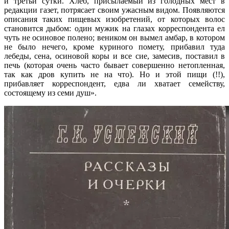
и третьи сутки. Хлеб, присылаемый из голодных мест в
редакции газет, потрясает своим ужасным видом. Появляются
описания таких пищевых изобретений, от которых волос
становится дыбом: один мужик на глазах корреспондента ел
чуть не осиновое полено; веником он вымел амбар, в котором
не было нечего, кроме куриного помету, прибавил туда
лебеды, сена, осиновой коры и все сие, замесив, поставил в
печь (которая очень часто бывает совершенно нетопленная,
так как дров купить не на что). Но и этой пищи (!!),
прибавляет корреспондент, едва ли хватает семейству,
состоящему из семи душ».