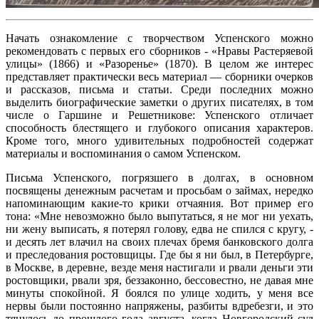
Начать ознакомление с творчеством Успенского можно
рекомендовать с первых его сборников - «Нравы Растеряевой
улицы» (1866) и «Разоренье» (1870). В целом же интерес
представляет практически весь материал — сборники очерков
и рассказов, письма и статьи. Среди последних можно
выделить биографические заметки о других писателях, в том
числе о Гаршине и Решетникове: Успенского отличает
способность блестящего и глубокого описания характеров.
Кроме того, много удивительных подробностей содержат
материалы и воспоминания о самом Успенском.
Письма Успенского, погрязшего в долгах, в основном
посвящены денежным расчетам и просьбам о займах, нередко
напоминающим какие-то крики отчаяния. Вот пример его
тона: «Мне невозможно было выпутаться, я не мог ни уехать,
ни жену выписать, я потерял голову, едва не спился с кругу, -
и десять лет влачил на своих плечах бремя банковского долга
и преследования ростовщицы. Где бы я ни был, в Петербурге,
в Москве, в деревне, везде меня настигали и рвали деньги эти
ростовщики, рвали зря, беззаконно, бессовестно, не давая мне
минуты спокойной. Я боялся по улице ходить, у меня все
нервы были постоянно напряжены, разбиты вдребезги, и это
тянулось до прошлого года августа, когда Новгородский суд