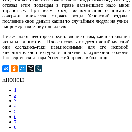
отказал этим подлецам в праве дальнейшего надо мной
тиранства». При всем этом, воспоминания о писателе
содержат множество случаев, когда Успенский отдавал
последние свои деньги каким-то случайным людям на улице,
например извозчику или лакею.
Письма дают некоторое представление о том, какие страдания
испытывал писатель. После нескольких десятилетий мучений
они сделались-таки невыносимыми для его нервной,
впечатлительной натуры и привели к душевной болезни.
Последние свои годы Успенский провел в больнице.
АНОНСЫ
1
2
3
4
5
6
7
8