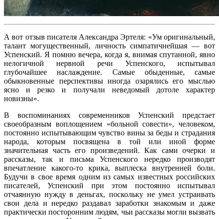
А вот отзыв писателя Александра Эртеля: «Ум оригинальный,
талант могущественный, личность симпатичнейшая — вот
Успенский. Я помню вечера, когда я, внимая спутанной, явно
нелогичной нервной речи Успенского, испытывал
глубочайшее наслаждение. Самые обыденные, самые
обыкновенные перспективы иногда озарялись его мыслью
ясно и резко и получали неведомый дотоле характер
новизны».
В воспоминаниях современников Успенский предстает
своеобразным воплощением «больной совести», человеком,
постоянно испытывающим чувство вины за беды и страдания
народа, которым посвящена в той или иной форме
значительная часть его произведений. Как сами очерки и
рассказы, так и письма Успенского нередко производят
впечатление какого-то крика, выплеска внутренней боли.
Будучи в свое время одним из самых известных российских
писателей, Успенский при этом постоянно испытывал
отчаянную нужду в деньгах, поскольку не умел устраивать
свои дела и нередко раздавал заработки знакомым и даже
практически посторонним людям, чьи рассказы могли вызвать