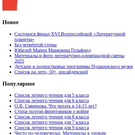
Новое
Состоялся финал XVI Всероссийской «Литературной
планеты»
Без четвёртой стены
Юбилей Марии Марковны Гельфонд
Материалы и фото литературно-олимпиадной смены
2025
Детские и подростковые программы Пушкинского музея
Список на лето, 10+, инсайдерский
Популярное
Список летнего чтения для 5 класса
Список летнего чтения для 6 класса
О.В. Смирнова. Что читать в 14-15 лет?
Стихи поэтов-фронтовиков о войне
Список летнего чтения для 8 класса
Список летнего чтения для 7 класса
Список летнего чтения для 9 класса
Чисто по-человечески. Материалы к урокам