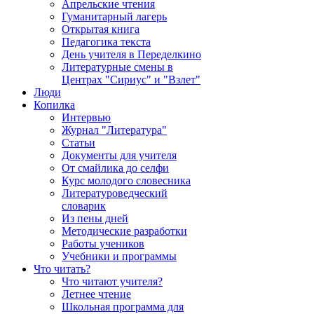
Апрельские чтения
Гуманитарный лагерь
Открытая книга
Педагогика текста
День учителя в Переделкино
Литературные смены в
Центрах "Сириус" и "Взлет"
Люди
Копилка
Интервью
Журнал "Литература"
Статьи
Документы для учителя
От смайлика до селфи
Курс молодого словесника
Литературоведческий
словарик
Из пены дней
Методические разработки
Работы учеников
Учебники и программы
Что читать?
Что читают учителя?
Летнее чтение
Школьная программа для