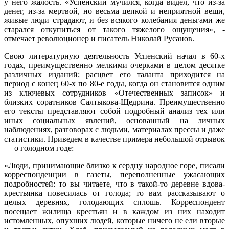
у него жалость. «Успенский мучился, когда видел, что из-за
денег, из-за мертвой, но весьма цепкой и неприятной вещи,
живые люди страдают, и без всякого колебания деньгами же
старался откупиться от такого тяжелого ощущения», -
отмечает революционер и писатель Николай Русанов.
Свою литературную деятельность Успенский начал в 60-х
годах, преимущественно мелкими очерками в целом десятке
различных изданий; расцвет его таланта приходится на
период с конец 60-х по 80-е годы, когда он становится одним
из ключевых сотрудников «Отечественных записок» и
близких соратников Салтыкова-Щедрина. Преимущественно
его тексты представляют собой подробный анализ тех или
иных социальных явлений, основанный на личных
наблюдениях, разговорах с людьми, материалах прессы и даже
статистики. Приведем в качестве примера небольшой отрывок
— о голодном годе:
«Люди, принимающие близко к сердцу народное горе, писали
корреспонденции в газеты, переполненные ужасающих
подробностей: то вы читаете, что в такой-то деревне вдова-
крестьянка повесилась от голода; то вам рассказывают о
целых деревнях, голодающих сплошь. Корреспондент
посещает жилища крестьян и в каждом из них находит
истомленных, опухших людей, которые ничего не ели вторые