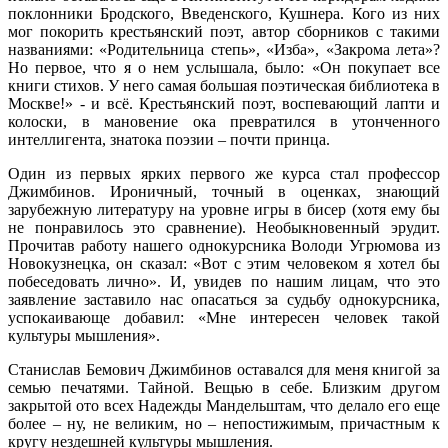
поклонники Бродского, Введенского, Кушнера. Кого из них
мог покорить крестьянский поэт, автор сборников с такими
названиями: «Родительница степь», «Изба», «Закрома лета»?
Но первое, что я о нем услышала, было: «Он покупает все
книги стихов. У него самая большая поэтическая библиотека в
Москве!» - и всё. Крестьянский поэт, воспевающий лапти и
колоски, в мановение ока превратился в утонченного
интеллигента, знатока поэзии – почти принца.
Один из первых ярких первого же курса стал профессор
Джимбинов. Ироничный, точный в оценках, знающий
зарубежную литературу на уровне игры в бисер (хотя ему бы
не понравилось это сравнение). Необыкновенный эрудит.
Прочитав работу нашего однокурсника Володи Угрюмова из
Новокузнецка, он сказал: «Вот с этим человеком я хотел бы
побеседовать лично». И, увидев по нашим лицам, что это
заявление заставило нас опасаться за судьбу однокурсника,
успокаивающе добавил: «Мне интересен человек такой
культуры мышления».
Станислав Бемович Джимбинов оставался для меня книгой за
семью печатями. Тайной. Вещью в себе. Близким другом
закрытой ото всех Надежды Мандельштам, что делало его еще
более – ну, не великим, но – непостижимым, причастным к
кругу нездешней культуры мышления.