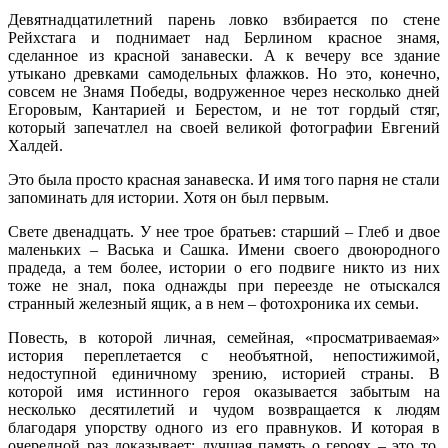
Девятнадцатилетний парень ловко взбирается по стене
Рейхстага и поднимает над Берлином красное знамя,
сделанное из красной занавески. А к вечеру все здание
утыкано древками самодельных флажков. Но это, конечно,
совсем не Знамя Победы, водруженное через несколько дней
Егоровым, Кантарией и Берестом, и не тот гордый стяг,
который запечатлел на своей великой фотографии Евгений
Халдей.
Это была просто красная занавеска. И имя того парня не стали
запоминать для истории. Хотя он был первым.
Свете двенадцать. У нее трое братьев: старший – Глеб и двое
маленьких – Васька и Сашка. Имени своего двоюродного
прадеда, а тем более, истории о его подвиге никто из них
тоже не знал, пока однажды при переезде не отыскался
странный железный ящик, а в нем – фотохроника их семьи.
Повесть, в которой личная, семейная, «просматриваемая»
история переплетается с необъятной, непостижимой,
недоступной единичному зрению, историей страны. В
которой имя истинного героя оказывается забытым на
несколько десятилетий и чудом возвращается к людям
благодаря упорству одного из его правнуков. И которая в
очередной раз доказывает: лучшая память о героях – это то,