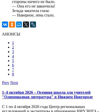
стороны ничего не было.
— Она его не закончила!
Зельда закатила глаза:
— Наверное, лень стало.
АНОНСЫ
1
2
3
4
5
6
7
8
Prev
Next
1–4 октября 2026 – Осенняя школа для учителей
"Олимпиадная литература" в Нижнем Новгороде
С 1 по 4 октября 2026 года Центр региональных
исследований и экспертизы в образовании НИУ ВШЭ –