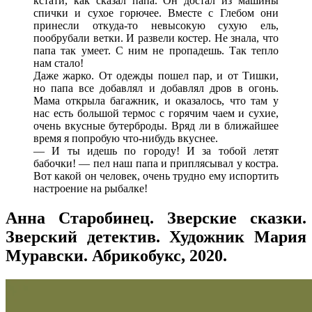
кстати, как сказал папа. Он достал из машины
спички и сухое горючее. Вместе с Глебом они
принесли откуда-то невысокую сухую ель,
пообрубали ветки. И развели костер. Не знала, что
папа так умеет. С ним не пропадешь. Так тепло
нам стало!
Даже жарко. От одежды пошел пар, и от Тишки,
но папа все добавлял и добавлял дров в огонь.
Мама открыла багажник, и оказалось, что там у
нас есть большой термос с горячим чаем и сухие,
очень вкусные бутерброды. Вряд ли в ближайшее
время я попробую что-нибудь вкуснее.
— И ты идешь по городу! И за тобой летят
бабочки! — пел наш папа и приплясывал у костра.
Вот какой он человек, очень трудно ему испортить
настроение на рыбалке!
Анна Старобинец. Зверские сказки.
Зверский детектив. Художник Мария
Муравски. Абрикобукс, 2020.