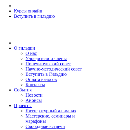
Курсы онлайн
Вступить в гильдию
О гильдии
О нас
Учредители и члены
Попечительский совет
Научно-методический совет
Вступить в Гильдию
Оплата взносов
Контакты
События
Новости
Анонсы
Проекты
Литтературный альманах
Мастерские, семинары и
марафоны
Свободные встречи