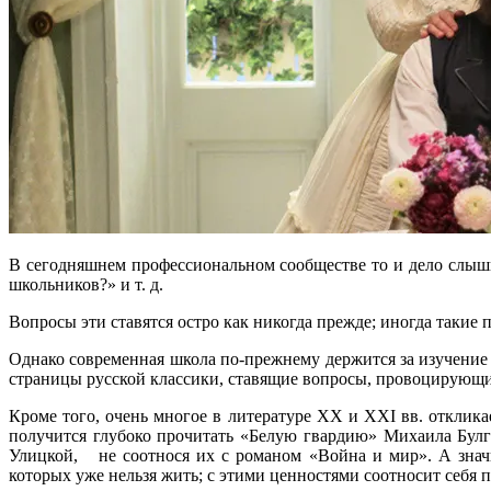
В сегодняшнем профессиональном сообществе то и дело слышн
школьников?» и т. д.
Вопросы эти ставятся остро как никогда прежде; иногда таки
Однако современная школа по-прежнему держится за изучение 
страницы русской классики, ставящие вопросы, провоцирующи
Кроме того, очень многое в литературе XX и XXI вв. отклика
получится глубоко прочитать «Белую гвардию» Михаила Бул
Улицкой, не соотнося их с романом «Война и мир». А знач
которых уже нельзя жить; с этими ценностями соотносит себя 