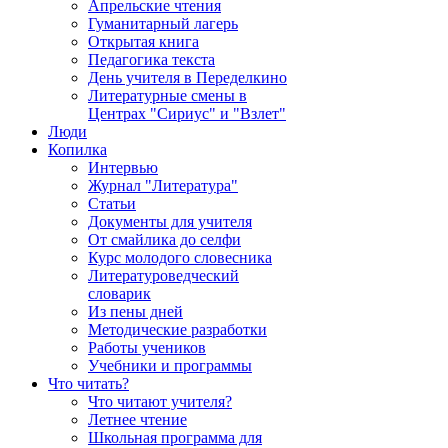
Апрельские чтения
Гуманитарный лагерь
Открытая книга
Педагогика текста
День учителя в Переделкино
Литературные смены в
Центрах "Сириус" и "Взлет"
Люди
Копилка
Интервью
Журнал "Литература"
Статьи
Документы для учителя
От смайлика до селфи
Курс молодого словесника
Литературоведческий
словарик
Из пены дней
Методические разработки
Работы учеников
Учебники и программы
Что читать?
Что читают учителя?
Летнее чтение
Школьная программа для