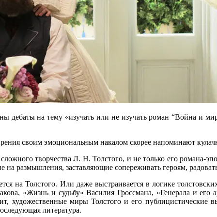
ы дебаты на тему «изучать или не изучать роман “Война и мир”
е прения своим эмоциональным накалом скорее напоминают кула
сложного творчества Л. Н. Толстого, и не только его романа-эп
е на размышления, заставляющие сопереживать героям, радоват
ется на Толстого. Или даже выстраивается в логике толстовски
гакова, «Жизнь и судьбу» Василия Гроссмана, «Генерала и е
ит, художественные миры Толстого и его публицистические вы
последующая литература.