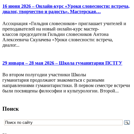
16 июня 2026 – Онлайн-курс «Уроки словесности: встреча,
диалог, творчество и радость». Мастерская…
Ассоциация «Гильдия словесников» приглашает учителей и
преподавателей на новый онлайн-курс мастер-
классов председателя Гильдии словесников Антона
Алексеевича Скулачева «Уроки словесности: встреча,
диалог...
29 января – 28 мая 2026 – Школа гуманитария ПСТГУ
Во втором полугодии участники Школы
гуманитария продолжают знакомиться с разными
направлениями гуманитаристики. В первом семестре встречи
были посвящены философии и культурологии. Второй...
Поиск