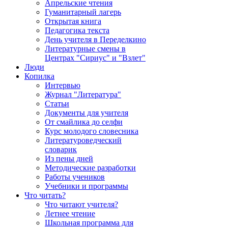
Апрельские чтения
Гуманитарный лагерь
Открытая книга
Педагогика текста
День учителя в Переделкино
Литературные смены в
Центрах "Сириус" и "Взлет"
Люди
Копилка
Интервью
Журнал "Литература"
Статьи
Документы для учителя
От смайлика до селфи
Курс молодого словесника
Литературоведческий
словарик
Из пены дней
Методические разработки
Работы учеников
Учебники и программы
Что читать?
Что читают учителя?
Летнее чтение
Школьная программа для