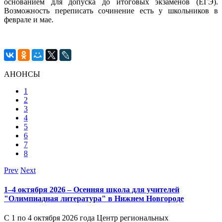
основанием для допуска до итоговых экзаменов (ЕГЭ).
Возможность переписать сочинение есть у школьников в
феврале и мае.
АНОНСЫ
1
2
3
4
5
6
7
8
Prev
Next
1–4 октября 2026 – Осенняя школа для учителей
"Олимпиадная литература" в Нижнем Новгороде
С 1 по 4 октября 2026 года Центр региональных