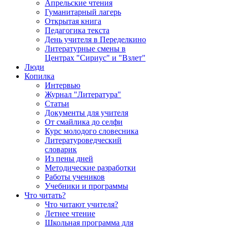
Апрельские чтения
Гуманитарный лагерь
Открытая книга
Педагогика текста
День учителя в Переделкино
Литературные смены в
Центрах "Сириус" и "Взлет"
Люди
Копилка
Интервью
Журнал "Литература"
Статьи
Документы для учителя
От смайлика до селфи
Курс молодого словесника
Литературоведческий
словарик
Из пены дней
Методические разработки
Работы учеников
Учебники и программы
Что читать?
Что читают учителя?
Летнее чтение
Школьная программа для