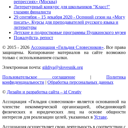
репрессиях» (Москва)
Литературный конкурс для школьников "Класс!"
глазами финалиста
29 сентября – 15 декабря 2020 - Осенний сезон на «Могу
писать». Курсы для преподавателей русского языка и
литературы
Детские и подростковые программы Пушкинского музея
Пожалуйста, репост
© 2015 -
2026
Ассоциация «Гильдия Словесников»
. Все права
защищены. Копирование материалов на сайте возможно
только с использованием ссылки.
Электронная почта:
gildiya@slovesnik.org
Пользовательское соглашение
|
Политика
конфиденциальности
|
Обработка персональных данных
©
Дизайн и разработка сайта – id Creativ
Ассоциация «Гильдия словесников» является основанной на
членстве некоммерческой организацией, объединяющей
физических и юридических лиц на основе общности
интересов для реализации целей, указанных в
Уставе
.
Ассоциация осуществляет свою деятельность в соответствии с