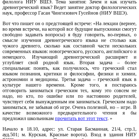
филолога НИУ ВШЭ. Тема занятия: Зачем и как изучать
древнегреческий язык? Ведет занятие доктор филологических
наук, профессор Гасан Чингизович Гусейнов (НИУ ВШЭ).
Вот что пишет он о предстоящей встрече: «На лекции (вернее,
во время встречи, на которой все будущие выпускники смогут
свободно задавать вопросы) я буду говорить, во-первых, о
смысле изучения древнегреческого языка не столько как
чужого древнего, сколько как составной части нескольких
современных языков: новогреческого, русского, английского и
немецкого. Изучающий древнегреческий расширяет и
углубляет свой родной язык. Вторая задача – более
специальная: понять, как получилось, что греческий стал
языком познания, критики и философии, физики и химии,
астрономии и медицины. Третья задача – греческий язык в
культуре нашего времени. Кроме того, я постараюсь
отговорить заниматься греческим тех, кому это совсем не
надо, но кто, по ошибке или по настоянию родителей,
чувствует себя вынужденным им заниматься. Греческим надо
заниматься, не забывая об игре. Очень полезной, но – игре. В
качестве возможного предварительного чтения я бы
предложил школьникам
прочитать вот этот текст
. »
Начало в 18.10, адрес: ул. Старая Басманная, 21/4, стр.1,
ауд.501; м. Курская, Красные ворота). Вход в здания НИУ