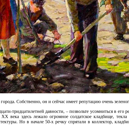
 города. Собственно, он и сейчас имеет репутацию очень зеленог
ати-тридцатилетней давности, – позвольте усомниться в его ре
ХХ века здесь лежало огромное солдатское кладбище, текла н
ектуры. Но в начале 50-х речку спрятали в коллектор, кладби