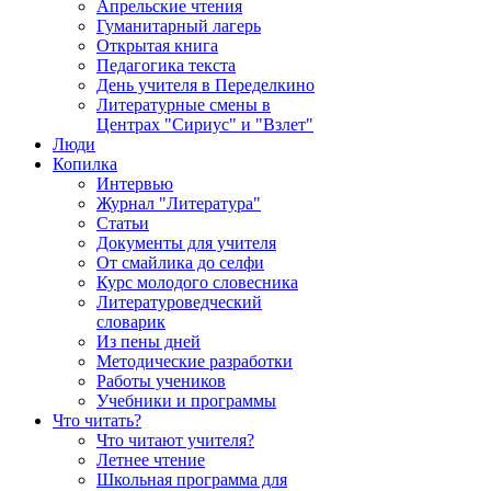
Апрельские чтения
Гуманитарный лагерь
Открытая книга
Педагогика текста
День учителя в Переделкино
Литературные смены в
Центрах "Сириус" и "Взлет"
Люди
Копилка
Интервью
Журнал "Литература"
Статьи
Документы для учителя
От смайлика до селфи
Курс молодого словесника
Литературоведческий
словарик
Из пены дней
Методические разработки
Работы учеников
Учебники и программы
Что читать?
Что читают учителя?
Летнее чтение
Школьная программа для