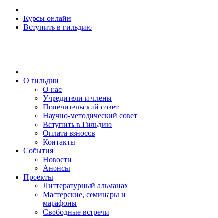
Курсы онлайн
Вступить в гильдию
О гильдии
О нас
Учредители и члены
Попечительский совет
Научно-методический совет
Вступить в Гильдию
Оплата взносов
Контакты
События
Новости
Анонсы
Проекты
Литтературный альманах
Мастерские, семинары и
марафоны
Свободные встречи