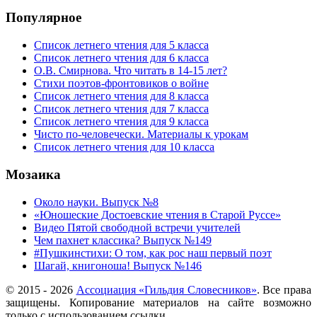
Популярное
Список летнего чтения для 5 класса
Список летнего чтения для 6 класса
О.В. Смирнова. Что читать в 14-15 лет?
Стихи поэтов-фронтовиков о войне
Список летнего чтения для 8 класса
Список летнего чтения для 7 класса
Список летнего чтения для 9 класса
Чисто по-человечески. Материалы к урокам
Список летнего чтения для 10 класса
Мозаика
Около науки. Выпуск №8
«Юношеские Достоевские чтения в Старой Руссе»
Видео Пятой свободной встречи учителей
Чем пахнет классика? Выпуск №149
#Пушкинстихи: О том, как рос наш первый поэт
Шагай, книгоноша! Выпуск №146
© 2015 -
2026
Ассоциация «Гильдия Словесников»
. Все права
защищены. Копирование материалов на сайте возможно
только с использованием ссылки.