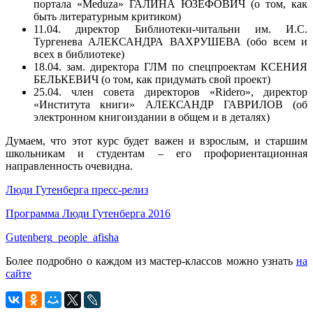
портала «Meduza» ГАЛИНА ЮЗЕФОВИЧ (о том, как
быть литературным критиком)
11.04. директор Библиотеки-читальни им. И.С.
Тургенева АЛЕКСАНДРА ВАХРУШЕВА (обо всем и
всех в библиотеке)
18.04. зам. директора ГЛМ по спецпроектам КСЕНИЯ
БЕЛЬКЕВИЧ (о том, как придумать свой проект)
25.04. член совета директоров «Ridero», директор
«Института книги» АЛЕКСАНДР ГАВРИЛОВ (об
электронном книгоиздании в общем и в деталях)
Думаем, что этот курс будет важен и взрослым, и старшим
школьникам и студентам – его профориентационная
направленность очевидна.
Люди Гутенберга пресс-релиз
Программа Люди Гутенберга 2016
Gutenberg_people_afisha
Более подробно о каждом из мастер-классов можно узнать
на
сайте