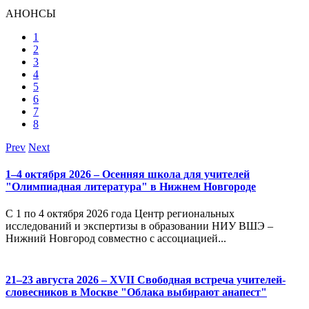
АНОНСЫ
1
2
3
4
5
6
7
8
Prev
Next
1–4 октября 2026 – Осенняя школа для учителей
"Олимпиадная литература" в Нижнем Новгороде
С 1 по 4 октября 2026 года Центр региональных
исследований и экспертизы в образовании НИУ ВШЭ –
Нижний Новгород совместно с ассоциацией...
21–23 августа 2026 – XVII Свободная встреча учителей-
словесников в Москве "Облака выбирают анапест"