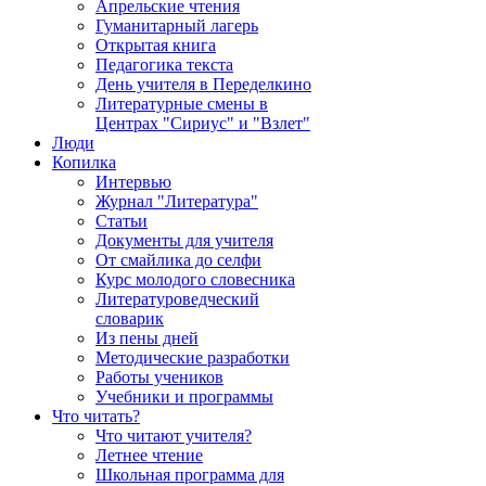
Апрельские чтения
Гуманитарный лагерь
Открытая книга
Педагогика текста
День учителя в Переделкино
Литературные смены в
Центрах "Сириус" и "Взлет"
Люди
Копилка
Интервью
Журнал "Литература"
Статьи
Документы для учителя
От смайлика до селфи
Курс молодого словесника
Литературоведческий
словарик
Из пены дней
Методические разработки
Работы учеников
Учебники и программы
Что читать?
Что читают учителя?
Летнее чтение
Школьная программа для