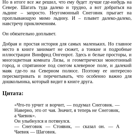
Но в итоге все же решил, что ему будет лучше где-нибудь на
Севере. Шагать туда далеко и трудно, а вот добраться на
льдине – запросто. Неугомонный Снеговик прыгает на
проплывающую мимо льдину. И – плывет далеко-далеко,
навстречу приключениям.
Он обязательно доплывет.
Добрая и простая история для самых маленьких. Но главное
место в книге занимает не сюжет, а тонкие и подробные
иллюстрации Винфрид Онгенрот. Здесь и белые просторы, и
многоцветная комната Лизы, и геометрически монотонный
город, и спрятанное под снегом клеверное поле, и далекий
маяк где-то на Северном полюсе. Поэтому ее интересно
пересматривать и перечитывать, что особенно важно для
дошкольника, который видит в книге друга.
Цитата:
«Что-то урчит и ворчит, — подумал Снеговик. —
Наверно, это от чая. Значит, я теперь не Снеговик,
а Чаевик».
Он улыбнулся и потянулся.
— Снеговик — Стоявик, — сказал он. — А
Чаевик — Шаговик.