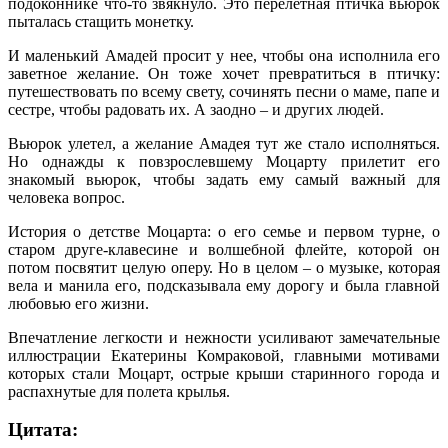
подоконнике что-то звякнуло. Это перелетная птичка вьюрок
пыталась стащить монетку.
И маленький Амадей просит у нее, чтобы она исполнила его
заветное желание. Он тоже хочет превратиться в птичку:
путешествовать по всему свету, сочинять песни о маме, папе и
сестре, чтобы радовать их. А заодно – и других людей.
Вьюрок улетел, а желание Амадея тут же стало исполняться.
Но однажды к повзрослевшему Моцарту прилетит его
знакомый вьюрок, чтобы задать ему самый важный для
человека вопрос.
История о детстве Моцарта: о его семье и первом турне, о
старом друге-клавесине и волшебной флейте, которой он
потом посвятит целую оперу. Но в целом – о музыке, которая
вела и манила его, подсказывала ему дорогу и была главной
любовью его жизни.
Впечатление легкости и нежности усиливают замечательные
иллюстрации Екатерины Комраковой, главными мотивами
которых стали Моцарт, острые крыши старинного города и
распахнутые для полета крылья.
Цитата: