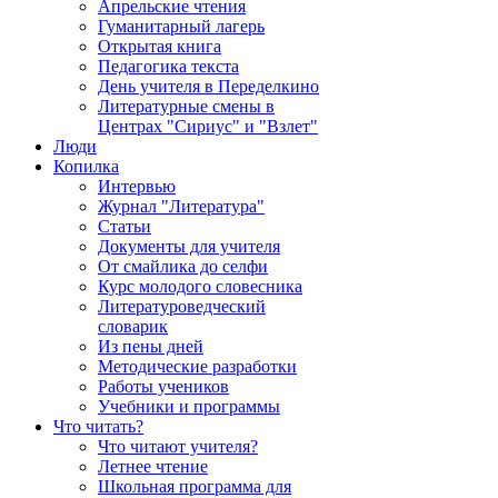
Апрельские чтения
Гуманитарный лагерь
Открытая книга
Педагогика текста
День учителя в Переделкино
Литературные смены в
Центрах "Сириус" и "Взлет"
Люди
Копилка
Интервью
Журнал "Литература"
Статьи
Документы для учителя
От смайлика до селфи
Курс молодого словесника
Литературоведческий
словарик
Из пены дней
Методические разработки
Работы учеников
Учебники и программы
Что читать?
Что читают учителя?
Летнее чтение
Школьная программа для