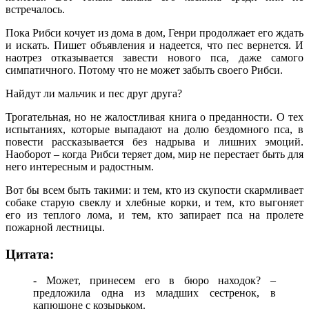
встречалось.
Пока Рибси кочует из дома в дом, Генри продолжает его ждать
и искать. Пишет объявления и надеется, что пес вернется. И
наотрез отказывается завести нового пса, даже самого
симпатичного. Потому что не может забыть своего Рибси.
Найдут ли мальчик и пес друг друга?
Трогательная, но не жалостливая книга о преданности. О тех
испытаниях, которые выпадают на долю бездомного пса, в
повести рассказывается без надрыва и лишних эмоций.
Наоборот – когда Рибси теряет дом, мир не перестает быть для
него интересным и радостным.
Вот бы всем быть такими: и тем, кто из скупости скармливает
собаке старую свеклу и хлебные корки, и тем, кто выгоняет
его из теплого лома, и тем, кто запирает пса на пролете
пожарной лестницы.
Цитата:
- Может, принесем его в бюро находок? –
предложила одна из младших сестренок, в
капюшоне с козырьком.