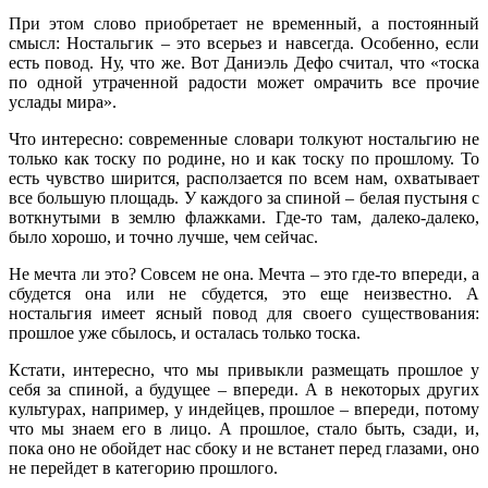
При этом слово приобретает не временный, а постоянный
смысл: Ностальгик – это всерьез и навсегда. Особенно, если
есть повод. Ну, что же. Вот Даниэль Дефо считал, что «тоска
по одной утраченной радости может омрачить все прочие
услады мира».
Что интересно: современные словари толкуют ностальгию не
только как тоску по родине, но и как тоску по прошлому. То
есть чувство ширится, расползается по всем нам, охватывает
все большую площадь. У каждого за спиной – белая пустыня с
воткнутыми в землю флажками. Где-то там, далеко-далеко,
было хорошо, и точно лучше, чем сейчас.
Не мечта ли это? Совсем не она. Мечта – это где-то впереди, а
сбудется она или не сбудется, это еще неизвестно. А
ностальгия имеет ясный повод для своего существования:
прошлое уже сбылось, и осталась только тоска.
Кстати, интересно, что мы привыкли размещать прошлое у
себя за спиной, а будущее – впереди. А в некоторых других
культурах, например, у индейцев, прошлое – впереди, потому
что мы знаем его в лицо. А прошлое, стало быть, сзади, и,
пока оно не обойдет нас сбоку и не встанет перед глазами, оно
не перейдет в категорию прошлого.