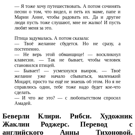
— Я тоже хочу путешествовать. А потом сочинять
песни о том, что видел, и петь их маме, папе и
Марии Анне, чтобы радовать их. Да и другие
люди пусть тоже слушают, мне не жалко! И пусть
любят меня за это.
Птица задумалась. А потом сказала:
— Твоё желание сбудется. Но не сразу, а
постепенно.
— Не верь этой обманщице! — воскликнул
клавесин. — Так не бывает, чтобы человек
становился птицей.
— Бывает! — усмехнулся вьюрок. — Твоё
желание уже начало сбываться, маленький
Моцарт, просто ты ещё не знаешь об этом. Но я не
справлюсь один, тебе тоже надо будет кое-что
сделать.
— И что же это? — с любопытством спросил
Амадей.
Беверли Клири. Рибси. Художник
Жаклин Роджерс. Перевод с
английского Анны Тихоновой.