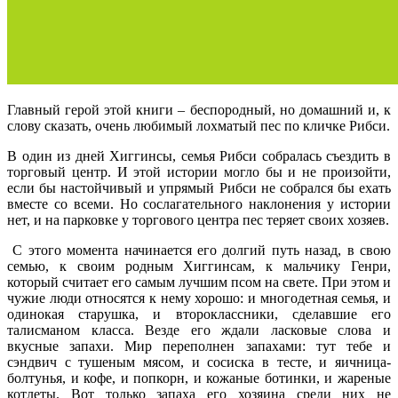
Главный герой этой книги – беспородный, но домашний и, к
слову сказать, очень любимый лохматый пес по кличке Рибси.
В один из дней Хиггинсы, семья Рибси собралась съездить в
торговый центр. И этой истории могло бы и не произойти,
если бы настойчивый и упрямый Рибси не собрался бы ехать
вместе со всеми. Но сослагательного наклонения у истории
нет, и на парковке у торгового центра пес теряет своих хозяев.
С этого момента начинается его долгий путь назад, в свою
семью, к своим родным Хиггинсам, к мальчику Генри,
который считает его самым лучшим псом на свете. При этом и
чужие люди относятся к нему хорошо: и многодетная семья, и
одинокая старушка, и второклассники, сделавшие его
талисманом класса. Везде его ждали ласковые слова и
вкусные запахи. Мир переполнен запахами: тут тебе и
сэндвич с тушеным мясом, и сосиска в тесте, и яичница-
болтунья, и кофе, и попкорн, и кожаные ботинки, и жареные
котлеты. Вот только запаха его хозяина среди них не