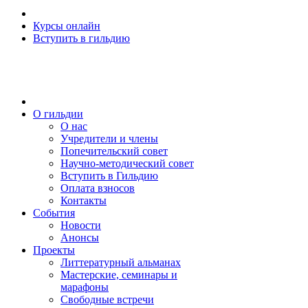
Курсы онлайн
Вступить в гильдию
О гильдии
О нас
Учредители и члены
Попечительский совет
Научно-методический совет
Вступить в Гильдию
Оплата взносов
Контакты
События
Новости
Анонсы
Проекты
Литтературный альманах
Мастерские, семинары и
марафоны
Свободные встречи