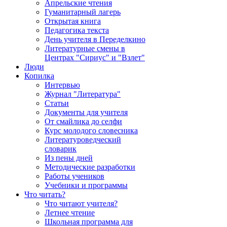
Апрельские чтения
Гуманитарный лагерь
Открытая книга
Педагогика текста
День учителя в Переделкино
Литературные смены в
Центрах "Сириус" и "Взлет"
Люди
Копилка
Интервью
Журнал "Литература"
Статьи
Документы для учителя
От смайлика до селфи
Курс молодого словесника
Литературоведческий
словарик
Из пены дней
Методические разработки
Работы учеников
Учебники и программы
Что читать?
Что читают учителя?
Летнее чтение
Школьная программа для