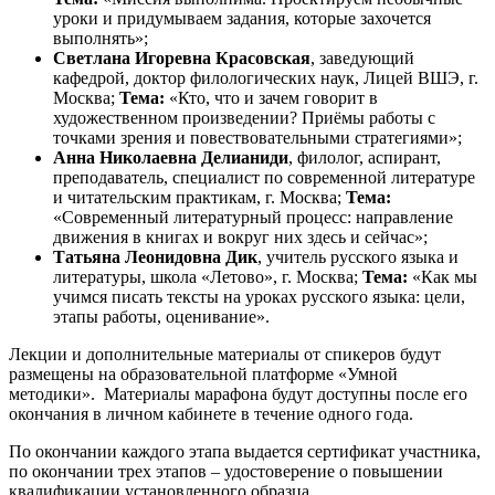
уроки и придумываем задания, которые захочется
выполнять»;
Светлана Игоревна Красовская
, заведующий
кафедрой, доктор филологических наук, Лицей ВШЭ, г.
Москва;
Тема:
«Кто, что и зачем говорит в
художественном произведении? Приёмы работы с
точками зрения и повествовательными стратегиями»;
Анна Николаевна Делианиди
, филолог, аспирант,
преподаватель, специалист по современной литературе
и читательским практикам, г. Москва;
Тема:
«Современный литературный процесс: направление
движения в книгах и вокруг них здесь и сейчас»;
Татьяна Леонидовна Дик
, учитель русского языка и
литературы, школа «Летово», г. Москва;
Тема:
«Как мы
учимся писать тексты на уроках русского языка: цели,
этапы работы, оценивание».
Лекции и дополнительные материалы от спикеров будут
размещены на образовательной платформе «Умной
методики». Материалы марафона будут доступны после его
окончания в личном кабинете в течение одного года.
По окончании каждого этапа выдается сертификат участника,
по окончании трех этапов – удостоверение о повышении
квалификации установленного образца.