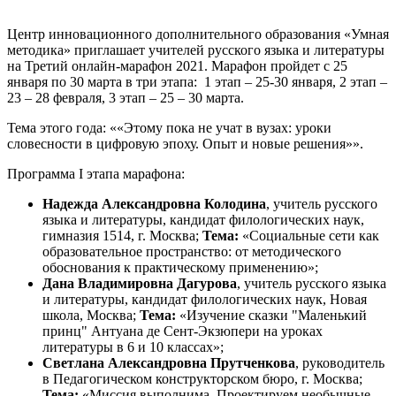
Центр инновационного дополнительного образования «Умная
методика» приглашает учителей русского языка и литературы
на Третий онлайн-марафон 2021. Марафон пройдет с 25
января по 30 марта в три этапа: 1 этап – 25-30 января, 2 этап –
23 – 28 февраля, 3 этап – 25 – 30 марта.
Тема этого года: ««Этому пока не учат в вузах: уроки
словесности в цифровую эпоху. Опыт и новые решения»».
Программа I этапа марафона:
Надежда Александровна Колодина
, учитель русского
языка и литературы, кандидат филологических наук,
гимназия 1514, г. Москва;
Тема:
«Социальные сети как
образовательное пространство: от методического
обоснования к практическому применению»;
Дана Владимировна Дагурова
, учитель русского языка
и литературы, кандидат филологических наук, Новая
школа, Москва;
Тема:
«Изучение сказки "Маленький
принц" Антуана де Сент-Экзюпери на уроках
литературы в 6 и 10 классах»;
Светлана Александровна Прутченкова
, руководитель
в Педагогическом конструкторском бюро, г. Москва;
Тема:
«Миссия выполнима. Проектируем необычные