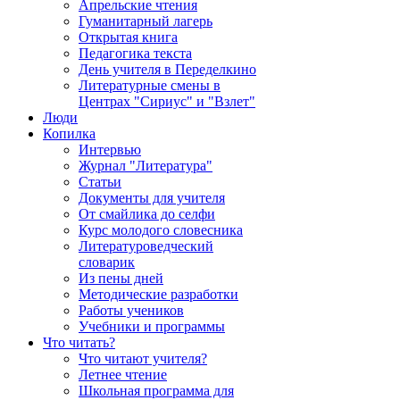
Апрельские чтения
Гуманитарный лагерь
Открытая книга
Педагогика текста
День учителя в Переделкино
Литературные смены в
Центрах "Сириус" и "Взлет"
Люди
Копилка
Интервью
Журнал "Литература"
Статьи
Документы для учителя
От смайлика до селфи
Курс молодого словесника
Литературоведческий
словарик
Из пены дней
Методические разработки
Работы учеников
Учебники и программы
Что читать?
Что читают учителя?
Летнее чтение
Школьная программа для