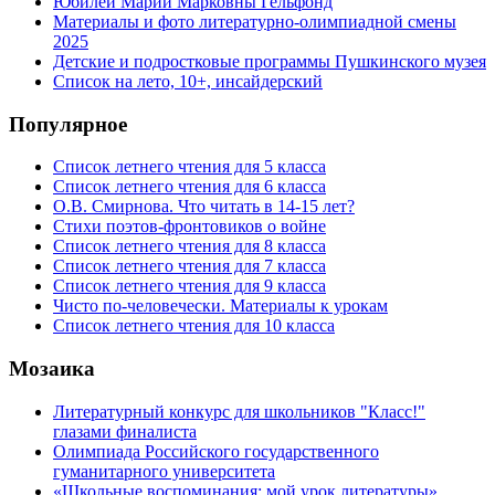
Юбилей Марии Марковны Гельфонд
Материалы и фото литературно-олимпиадной смены
2025
Детские и подростковые программы Пушкинского музея
Список на лето, 10+, инсайдерский
Популярное
Список летнего чтения для 5 класса
Список летнего чтения для 6 класса
О.В. Смирнова. Что читать в 14-15 лет?
Стихи поэтов-фронтовиков о войне
Список летнего чтения для 8 класса
Список летнего чтения для 7 класса
Список летнего чтения для 9 класса
Чисто по-человечески. Материалы к урокам
Список летнего чтения для 10 класса
Мозаика
Литературный конкурс для школьников "Класс!"
глазами финалиста
Олимпиада Российского государственного
гуманитарного университета
«Школьные воспоминания: мой урок литературы»