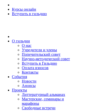
Курсы онлайн
Вступить в гильдию
О гильдии
О нас
Учредители и члены
Попечительский совет
Научно-методический совет
Вступить в Гильдию
Оплата взносов
Контакты
События
Новости
Анонсы
Проекты
Литтературный альманах
Мастерские, семинары и
марафоны
Свободные встречи