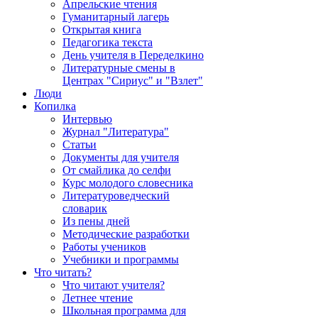
Апрельские чтения
Гуманитарный лагерь
Открытая книга
Педагогика текста
День учителя в Переделкино
Литературные смены в
Центрах "Сириус" и "Взлет"
Люди
Копилка
Интервью
Журнал "Литература"
Статьи
Документы для учителя
От смайлика до селфи
Курс молодого словесника
Литературоведческий
словарик
Из пены дней
Методические разработки
Работы учеников
Учебники и программы
Что читать?
Что читают учителя?
Летнее чтение
Школьная программа для