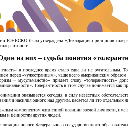
нции ЮНЕСКО была утверждена «Декларация принципов толеран
 толерантности.
дин из них – судьба понятия «толерантн
нтность» в последнее время стало едва ли не ругательным. То
нием перед «чужестранным», чаще всего американским образом 
ризм – мусульманство» придает слову «толерантность» допо
ациональности». Толерантность в этом случае понимается как 
онимании оказывается сегодня, в силу известных обстоятельст
ования и насилия одного над другим, касается ли это отдельных 
важным компонентом жизненной позиции зрелой личности, имеющ
иям и ценностям других людей.
лизации нового Федерального государственного образовательн