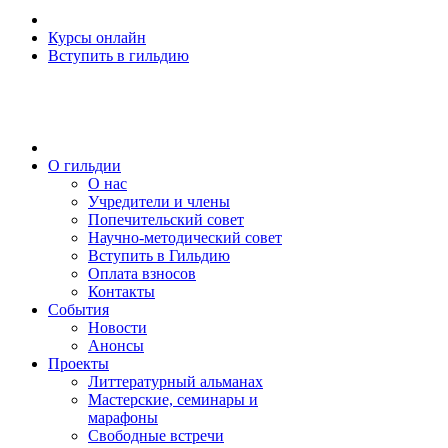
Курсы онлайн
Вступить в гильдию
О гильдии
О нас
Учредители и члены
Попечительский совет
Научно-методический совет
Вступить в Гильдию
Оплата взносов
Контакты
События
Новости
Анонсы
Проекты
Литтературный альманах
Мастерские, семинары и
марафоны
Свободные встречи