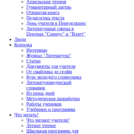
Апрельские чтения
Гуманитарный лагерь
Открытая книга
Педагогика текста
День учителя в Переделкино
Литературные смены в
Центрах "Сириус" и "Взлет"
Люди
Копилка
Интервью
Журнал "Литература"
Статьи
Документы для учителя
От смайлика до селфи
Курс молодого словесника
Литературоведческий
словарик
Из пены дней
Методические разработки
Работы учеников
Учебники и программы
Что читать?
Что читают учителя?
Летнее чтение
Школьная программа для