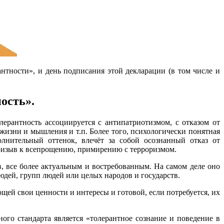
тности», и день подписания этой декларации (в том числе и
ость».
лерантность ассоциируется с антипатриотизмом, с отказом от
жизни и мышления и т.п. Более того, психологически понятная
лнительный оттенок, влечёт за собой осознанный отказ от
призыв к всепрощению, примирению с терроризмом.
в, все более актуальным и востребованным. На самом деле оно
людей, групп людей или целых народов и государств.
ей свои ценности и интересы и готовой, если потребуется, их
ого стандарта является «толерантное сознание и поведение в