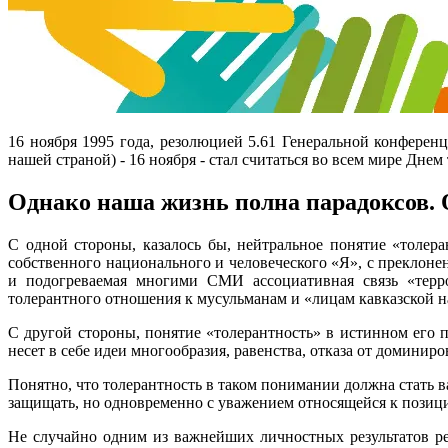
16 ноября 1995 года, резолюцией 5.61 Генеральной конфере
нашей страной) - 16 ноября - стал считаться во всем мире Днем
Однако наша жизнь полна парадоксов. О
С одной стороны, казалось бы, нейтральное понятие «толера
собственного национального и человеческого «Я», с преклоне
и подогреваемая многими СМИ ассоциативная связь «терро
толерантного отношения к мусульманам и «лицам кавказской н
С другой стороны, понятие «толерантность» в истинном его п
несет в себе идеи многообразия, равенства, отказа от доминир
Понятно, что толерантность в таком понимании должна стать 
защищать, но одновременно с уважением относящейся к позиц
Не случайно одним из важнейших личностных результатов реа