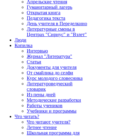
Апрельские чтения
Гуманитарный лагерь
Открытая книга
Педагогика текста
День учителя в Переделкино
Литературные смены в
Центрах "Сириус" и "Взлет"
Люди
Копилка
Интервью
Журнал "Литература"
Статьи
Документы для учителя
От смайлика до селфи
Курс молодого словесника
Литературоведческий
словарик
Из пены дней
Методические разработки
Работы учеников
Учебники и программы
Что читать?
Что читают учителя?
Летнее чтение
Школьная программа для