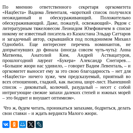
По мнению ответственного секретаря оргкомитета
«Нацбеста» Вадима Левенталя, «короткий список получился
неожиданный и обескураживающий
. Положительно
обескураживающий
. Даже, пожалуй, освежающий». Рядом с
литературным тяжеловесом Леонидом Юзефовичем в списке
никому не известный писатель из Казахстана Эльдар Саттаров
и загадочный автор, скрывшийся под псевдонимом Михаил
Однобибл. Еще интереснее перечень номинантов, не
допрыгнувших до финала (иногда совсем чуть-чуть): Анна
Матвеева, Анатолий Ким, Андрей Аствацатуров,
прошлогодний лауреат «Букера» Александр Снегирев…
«Большое жюри нас удивило, – говорит Вадим Левенталь, – и
оргкомитет выносит ему за это свою благодарность – нет для
«Нацбеста» ничего хуже, чем предсказуемый, приятный во
всех отношениях, гладкий, как лысина, шорт-лист. Нынешний
список – диковатый, колючий, разудалый – несет с собой
интригующие свежие запахи далеких степей и южных морей
– это бодрит и внушает оптимизм».
Что ж, будем читать, проникаться запахами, бодриться, делать
свои ставки – и ждать вердикта Малого жюри.