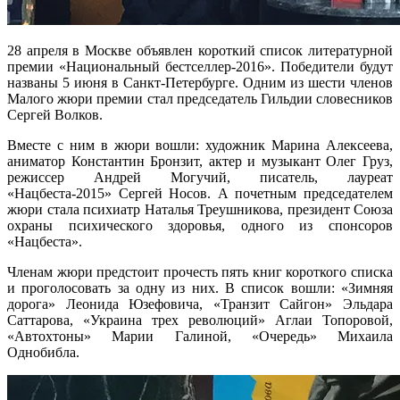
28 апреля в Москве объявлен короткий список литературной
премии «Национальный бестселлер-2016». Победители будут
названы 5 июня в Санкт-Петербурге. Одним из шести членов
Малого жюри премии стал председатель Гильдии словесников
Сергей Волков.
Вместе с ним в жюри вошли: художник Марина Алексеева,
аниматор Константин Бронзит, актер и музыкант Олег Груз,
режиссер Андрей Могучий, писатель, лауреат
«Нацбеста-2015» Сергей Носов. А почетным председателем
жюри стала психиатр Наталья Треушникова, президент Союза
охраны психического здоровья, одного из спонсоров
«Нацбеста».
Членам жюри предстоит прочесть пять книг короткого списка
и проголосовать за одну из них. В список вошли: «Зимняя
дорога» Леонида Юзефовича, «Транзит Сайгон» Эльдара
Саттарова, «Украина трех революций» Аглаи Топоровой,
«Автохтоны» Марии Галиной, «Очередь» Михаила
Однобибла.