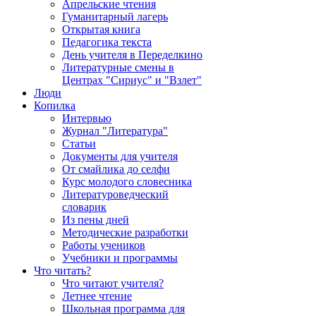
Апрельские чтения
Гуманитарный лагерь
Открытая книга
Педагогика текста
День учителя в Переделкино
Литературные смены в
Центрах "Сириус" и "Взлет"
Люди
Копилка
Интервью
Журнал "Литература"
Статьи
Документы для учителя
От смайлика до селфи
Курс молодого словесника
Литературоведческий
словарик
Из пены дней
Методические разработки
Работы учеников
Учебники и программы
Что читать?
Что читают учителя?
Летнее чтение
Школьная программа для