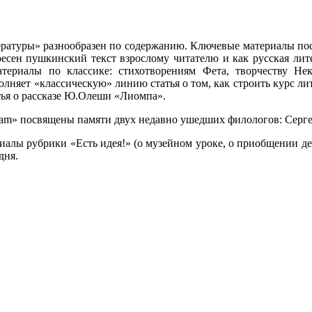
атуры» разнообразен по содержанию. Ключевые материалы пос
есен пушкинский текст взрослому читателю и как русская лите
териалы по классике: стихотворениям Фета, творчеству Нек
олняет «классическую» линию статья о том, как строить курс л
тья о рассказе Ю.Олеши «Лиомпа».
am» посвящены памяти двух недавно ушедших филологов: Серге
иалы рубрики «Есть идея!» (о музейном уроке, о приобщении де
дня.