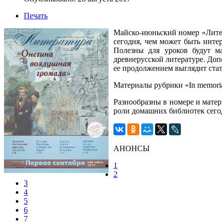
Печать
Майско-июньский номер «Литер
сегодня, чем может быть интер
Полезны для уроков будут ма
древнерусской литературе. Доп
ее продолжением выглядит ста
Материалы рубрики «In memori
Разнообразны в номере и матер
роли домашних библиотек сего
АНОНСЫ
1
2
3
4
5
6
7