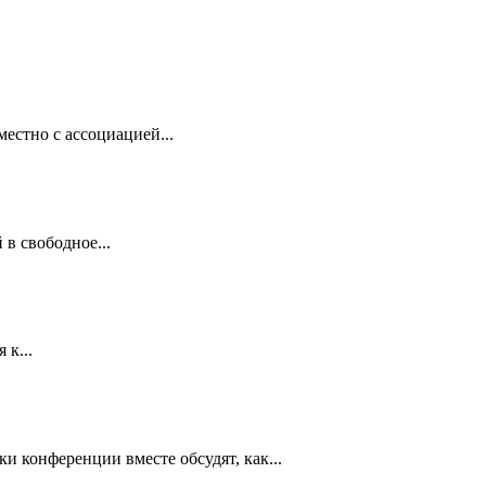
естно с ассоциацией...
 в свободное...
 к...
ки конференции вместе обсудят, как...