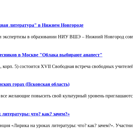
дная литература" в Нижнем Новгороде
й и экспертизы в образовании НИУ ВШЭ – Нижний Новгород совм
овесников в Москве "Облака выбирают анапест"
8, корп. 5) состоится XVII Свободная встреча свободных учителей
ских горах (Псковская область)
же все желающие повысить свой культурный уровень приглашаются
 литературы: что? как? зачем?»
енция «Лирика на уроках литературы: что? как? зачем?». Участни