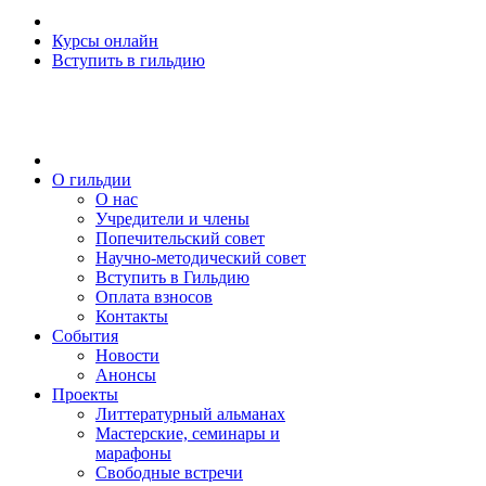
Курсы онлайн
Вступить в гильдию
О гильдии
О нас
Учредители и члены
Попечительский совет
Научно-методический совет
Вступить в Гильдию
Оплата взносов
Контакты
События
Новости
Анонсы
Проекты
Литтературный альманах
Мастерские, семинары и
марафоны
Свободные встречи