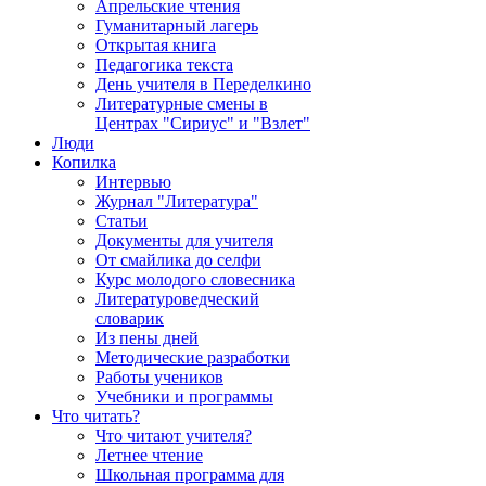
Апрельские чтения
Гуманитарный лагерь
Открытая книга
Педагогика текста
День учителя в Переделкино
Литературные смены в
Центрах "Сириус" и "Взлет"
Люди
Копилка
Интервью
Журнал "Литература"
Статьи
Документы для учителя
От смайлика до селфи
Курс молодого словесника
Литературоведческий
словарик
Из пены дней
Методические разработки
Работы учеников
Учебники и программы
Что читать?
Что читают учителя?
Летнее чтение
Школьная программа для