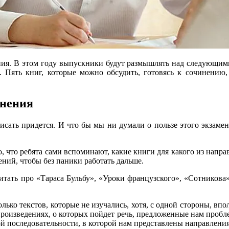
ения. В этом году выпускники будут размышлять над следующи
. Пять книг, которые можно обсудить, готовясь к сочинению
инения
исать придется. И что бы мы ни думали о пользе этого экзамен
 что ребята сами вспоминают, какие книги для какого из направ
ний, чтобы без паники работать дальше.
 читать про «Тараса Бульбу», «Уроки французского», «Сотников
лько текстов, которые не изучались, хотя, с одной стороны, впо
В произведениях, о которых пойдет речь, предложенные нам пробл
ой последовательности, в которой нам представлены направления