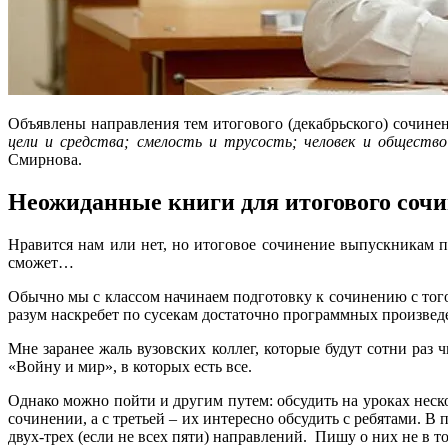
Объявлены направления тем итогового (декабрьского) сочин
цели и средства; смелость и трусость; человек и общество
Смирнова.
Неожиданные книги для итогового соч
Нравится нам или нет, но итоговое сочинение выпускникам п
сможет…
Обычно мы с классом начинаем подготовку к сочинению с того,
разум наскребет по сусекам достаточно программных произведе
Мне заранее жаль вузовских коллег, которые будут сотни раз
«Войну и мир», в которых есть все.
Однако можно пойти и другим путем: обсудить на уроках неско
сочинении, а с третьей – их интересно обсудить с ребятами. 
двух-трех (если не всех пяти) направлений. Пишу о них не в т