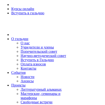
Курсы онлайн
Вступить в гильдию
О гильдии
О нас
Учредители и члены
Попечительский совет
Научно-методический совет
Вступить в Гильдию
Оплата взносов
Контакты
События
Новости
Анонсы
Проекты
Литтературный альманах
Мастерские, семинары и
марафоны
Свободные встречи