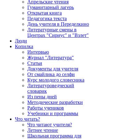
Апрельские чтения
Гуманитарный лагерь
Открытая книга
Педагогика текста
День учителя в Переделкино
Литературные смены в
Центрах "Сириус" и "Взлет"
Люди
Копилка
Интервью
Журнал "Литература"
Статьи
Документы для учителя
От смайлика до селфи
Курс молодого словесника
Литературоведческий
словарик
Из пены дней
Методические разработки
Работы учеников
Учебники и программы
Что читать?
Что читают учителя?
Летнее чтение
Школьная программа для