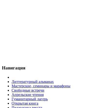
Навигация
Литтературный альманах
Мастерские, семинары и марафоны
Свободные встречи
Апрельские чтения
Гуманитарный лагерь
Открытая книга
Педагогика текста