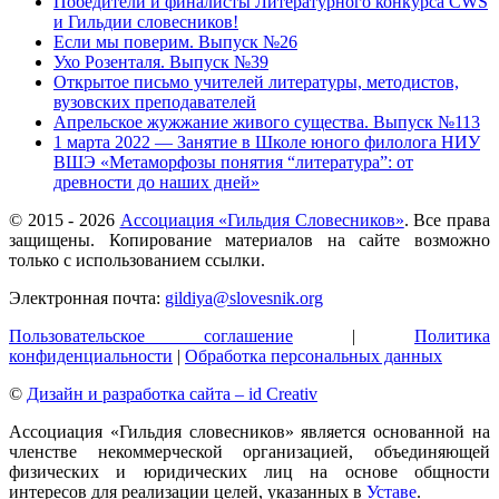
Победители и финалисты Литературного конкурса CWS
и Гильдии словесников!
Если мы поверим. Выпуск №26
Ухо Розенталя. Выпуск №39
Открытое письмо учителей литературы, методистов,
вузовских преподавателей
Апрельское жужжание живого существа. Выпуск №113
1 марта 2022 — Занятие в Школе юного филолога НИУ
ВШЭ «Метаморфозы понятия “литература”: от
древности до наших дней»
© 2015 -
2026
Ассоциация «Гильдия Словесников»
. Все права
защищены. Копирование материалов на сайте возможно
только с использованием ссылки.
Электронная почта:
gildiya@slovesnik.org
Пользовательское соглашение
|
Политика
конфиденциальности
|
Обработка персональных данных
©
Дизайн и разработка сайта – id Creativ
Ассоциация «Гильдия словесников» является основанной на
членстве некоммерческой организацией, объединяющей
физических и юридических лиц на основе общности
интересов для реализации целей, указанных в
Уставе
.