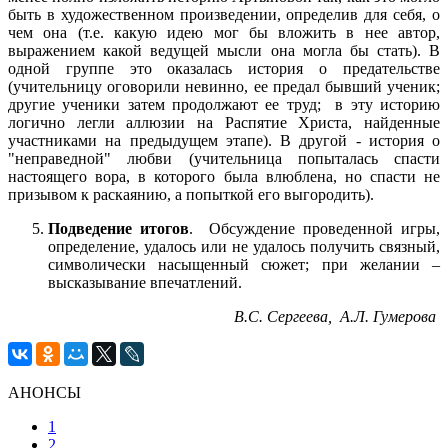
быть в художественном произведении, определив для себя, о
чем она (т.е. какую идею мог бы вложить в нее автор,
выражением какой ведущей мысли она могла бы стать). В
одной группе это оказалась история о предательстве
(учительницу оговорили невинно, ее предал бывший ученик;
другие ученики затем продолжают ее труд; в эту историю
логично легли аллюзии на Распятие Христа, найденные
участниками на предыдущем этапе). В другой - история о
"неправедной" любви (учительница попыталась спасти
настоящего вора, в которого была влюблена, но спасти не
призывом к раскаянию, а попыткой его выгородить).
Подведение итогов
. Обсуждение проведенной игры,
определение, удалось или не удалось получить связный,
символически насыщенный сюжет; при желании –
высказывание впечатлений.
В.С. Сергеева, А.Л. Гумерова
АНОНСЫ
1
2