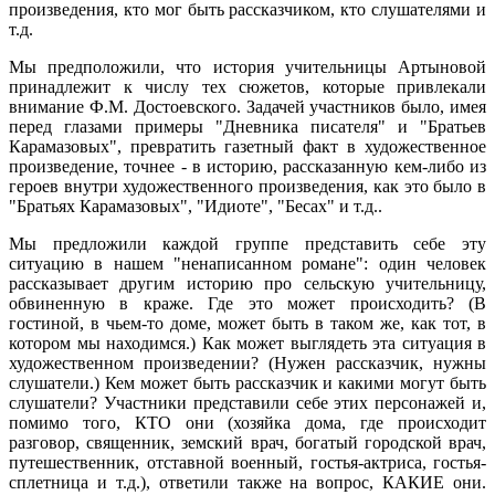
произведения, кто мог быть рассказчиком, кто слушателями и
т.д.
Мы предположили, что история учительницы Артыновой
принадлежит к числу тех сюжетов, которые привлекали
внимание Ф.М. Достоевского. Задачей участников было, имея
перед глазами примеры "Дневника писателя" и "Братьев
Карамазовых", превратить газетный факт в художественное
произведение, точнее - в историю, рассказанную кем-либо из
героев внутри художественного произведения, как это было в
"Братьях Карамазовых", "Идиоте", "Бесах" и т.д..
Мы предложили каждой группе представить себе эту
ситуацию в нашем "ненаписанном романе": один человек
рассказывает другим историю про сельскую учительницу,
обвиненную в краже. Где это может происходить? (В
гостиной, в чьем-то доме, может быть в таком же, как тот, в
котором мы находимся.) Как может выглядеть эта ситуация в
художественном произведении? (Нужен рассказчик, нужны
слушатели.) Кем может быть рассказчик и какими могут быть
слушатели? Участники представили себе этих персонажей и,
помимо того, КТО они (хозяйка дома, где происходит
разговор, священник, земский врач, богатый городской врач,
путешественник, отставной военный, гостья-актриса, гостья-
сплетница и т.д.), ответили также на вопрос, КАКИЕ они.