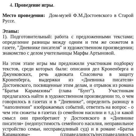
Проведение игры
.
Место проведения:
Дом-музей Ф.М.Достоевского в Старой
Руссе.
Этапы:
1). Подготовительный: работа с предложенными текстами;
определение разницы между одним и тем же сюжетом в
газете, "Дневнике писателя" и художественном произведении;
знакомство с делом учительницы Марфы Артыновой.
На этом этапе игры мы предложили участникам подборку
текстов, среди которых были: описания дел Кроненберга и
Джунковских, речь адвоката Спасовича в защиту
Кроненберга, выдержки из «Дневника писателя»
Достоевского, посвященные этим делам, и отрывок из романа
"Братья Карамазовы" (глава "Бунт"). Участникам
предлагалось найти в художественном произведении то, о чем
говорилось в газетах и в "Дневнике", определить разницу в
"наполнении" изображаемых событий, ответить на вопрос - о
чем эти сюжеты в газетах (о семейном насилии и т.д.) и какой
смысл они приобретают у Достоевского в «Дневнике
писателя» (недопустимость семейного насилия, неправильное
устройство семьи, несправедливый суд) и в романе «Братья
Карамазовы» (справедливость/несправедливость