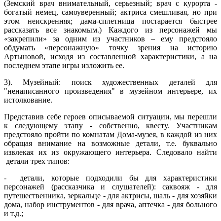
(Земский врач внимательный, серьезный; врач с курорта -
богатый немец, самоуверенный; актриса смешливая, но при
этом неискренняя; дама-сплетница постарается быстрее
рассказать все знакомым.) Каждого из персонажей мы
«закрепили» за одним из участников – ему предстояло
обдумать «персонажную» точку зрения на историю
Артыновой, исходя из составленной характеристики, а на
последнем этапе игры изложить ее.
3). Музейный: поиск художественных деталей для
"ненаписанного произведения" в музейном интерьере, их
истолкование.
Представив себе героев описываемой ситуации, мы перешли
к следующему этапу - собственно, квесту. Участникам
предстояло пройти по комнатам Дома-музея, в каждой из них
обращая внимание на возможные детали, т.е. буквально
извлекая их из окружающего интерьера. Следовало найти
детали трех типов:
- детали, которые подходили бы для характеристики
персонажей (рассказчика и слушателей): саквояж - для
путешественника, зеркальце - для актрисы, шаль - для хозяйки
дома, набор инструментов - для врача, аптечка - для больного
и т.д.;