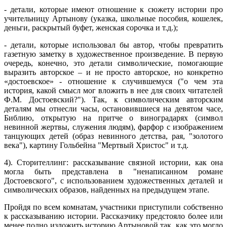
- детали, которые имеют отношение к сюжету истории про
учительницу Артынову (указка, школьные пособия, кошелек,
деньги, раскрытый буфет, женская сорочка и т.д.);
- детали, которые использовал бы автор, чтобы превратить
газетную заметку в художественное произведение. В первую
очередь, конечно, это детали символические, помогающие
выразить авторское – и не просто авторское, но конкретно
«достоевское» - отношение к случившемуся ("о чем эта
история, какой смысл мог вложить в нее для своих читателей
Ф.М. Достоевский?"). Так, к символическим авторским
деталям мы отнесли часы, остановившиеся на девятом часе,
Библию, открытую на притче о виноградарях (символ
невинной жертвы, служения людям), фарфор с изображением
танцующих детей (образ невинного детства, рая, "золотого
века"), картину Гольбейна "Мертвый Христос" и т.д.
4). Сторителлинг: рассказывание связной истории, как она
могла быть представлена в "ненаписанном романе
Достоевского", с использованием художественных деталей и
символических образов, найденных на предыдущем этапе.
Пройдя по всем комнатам, участники приступили собственно
к рассказыванию истории. Рассказчику предстояло более или
менее полно изложить историю Артыновой так, как это могло