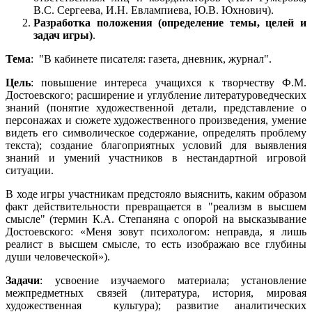
В.С. Сергеева, И.Н. Евлампиева, Ю.В. Юхнович).
Разработка положения (определение темы, целей и
задач игры)
.
Тема
: "В кабинете писателя: газета, дневник, журнал".
Цель
: повышение интереса учащихся к творчеству Ф.М.
Достоевского; расширение и углубление литературоведческих
знаний (понятие художественной детали, представление о
персонажах и сюжете художественного произведения, умение
видеть его символическое содержание, определять проблему
текста); создание благоприятных условий для выявления
знаний и умений участников в нестандартной игровой
ситуации.
В ходе игры участникам предстояло выяснить, каким образом
факт действительности превращается в "реализм в высшем
смысле" (термин К.А. Степаняна с опорой на высказывание
Достоевского: «Меня зовут психологом: неправда, я лишь
реалист в высшем смысле, то есть изображаю все глубины
души человеческой»).
Задачи
: усвоение изучаемого материала; установление
межпредметных связей (литература, история, мировая
художественная культура); развитие аналитических