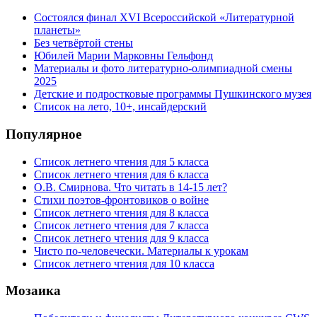
Состоялся финал XVI Всероссийской «Литературной
планеты»
Без четвёртой стены
Юбилей Марии Марковны Гельфонд
Материалы и фото литературно-олимпиадной смены
2025
Детские и подростковые программы Пушкинского музея
Список на лето, 10+, инсайдерский
Популярное
Список летнего чтения для 5 класса
Список летнего чтения для 6 класса
О.В. Смирнова. Что читать в 14-15 лет?
Стихи поэтов-фронтовиков о войне
Список летнего чтения для 8 класса
Список летнего чтения для 7 класса
Список летнего чтения для 9 класса
Чисто по-человечески. Материалы к урокам
Список летнего чтения для 10 класса
Мозаика