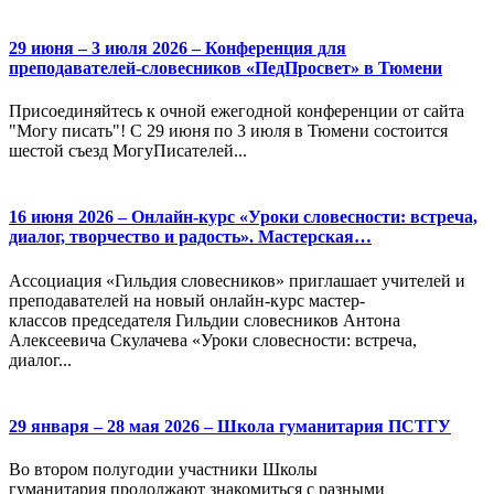
29 июня – 3 июля 2026 – Конференция для
преподавателей-словесников «ПедПросвет» в Тюмени
Присоединяйтесь к очной ежегодной конференции от сайта
"Могу писать"! С 29 июня по 3 июля в Тюмени состоится
шестой съезд МогуПисателей...
16 июня 2026 – Онлайн-курс «Уроки словесности: встреча,
диалог, творчество и радость». Мастерская…
Ассоциация «Гильдия словесников» приглашает учителей и
преподавателей на новый онлайн-курс мастер-
классов председателя Гильдии словесников Антона
Алексеевича Скулачева «Уроки словесности: встреча,
диалог...
29 января – 28 мая 2026 – Школа гуманитария ПСТГУ
Во втором полугодии участники Школы
гуманитария продолжают знакомиться с разными