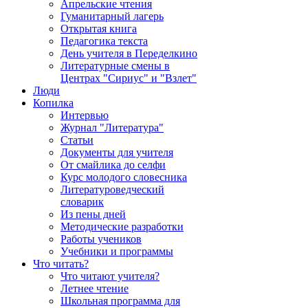
Апрельские чтения
Гуманитарный лагерь
Открытая книга
Педагогика текста
День учителя в Переделкино
Литературные смены в
Центрах "Сириус" и "Взлет"
Люди
Копилка
Интервью
Журнал "Литература"
Статьи
Документы для учителя
От смайлика до селфи
Курс молодого словесника
Литературоведческий
словарик
Из пены дней
Методические разработки
Работы учеников
Учебники и программы
Что читать?
Что читают учителя?
Летнее чтение
Школьная программа для