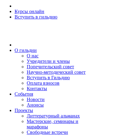
Курсы онлайн
Вступить в гильдию
О гильдии
О нас
Учредители и члены
Попечительский совет
Научно-методический совет
Вступить в Гильдию
Оплата взносов
Контакты
События
Новости
Анонсы
Проекты
Литтературный альманах
Мастерские, семинары и
марафоны
Свободные встречи