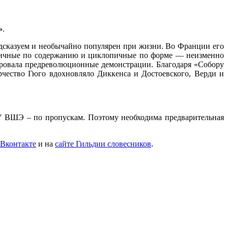
»
.
едсказуем и необычайно популярен при жизни. Во Франции его
педичные по содержанию и циклопичные по форме — неизменно
ровала предреволюционные демонстрации. Благодаря «Собору
рчество Гюго вдохновляло Диккенса и Достоевского, Верди и
 НИУ ВШЭ – по пропускам. Поэтому необходима предварительная
 Вконтакте
и на
сайте Гильдии словесников
.