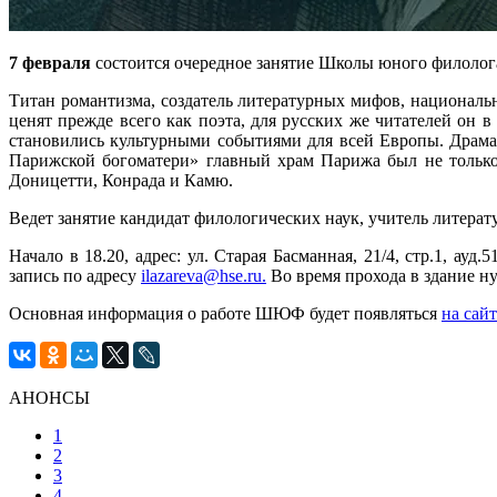
7 февраля
состоится очередное занятие Школы юного филоло
Титан романтизма, создатель литературных мифов, националь
ценят прежде всего как поэта, для русских же читателей о
становились культурными событиями для всей Европы. Драм
Парижской богоматери» главный храм Парижа был не только 
Доницетти, Конрада и Камю.
Ведет занятие кандидат филологических наук, учитель литер
Начало в 18.20, адрес: ул. Старая Басманная, 21/4, стр.1, 
запись по адресу
ilazareva@hse.ru.
Во время прохода в здание н
Основная информация о работе ШЮФ будет появляться
на са
АНОНСЫ
1
2
3
4