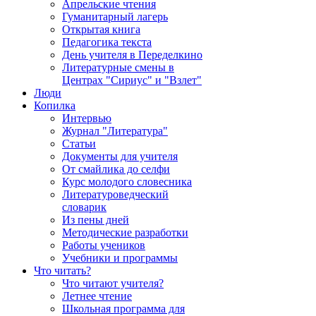
Апрельские чтения
Гуманитарный лагерь
Открытая книга
Педагогика текста
День учителя в Переделкино
Литературные смены в
Центрах "Сириус" и "Взлет"
Люди
Копилка
Интервью
Журнал "Литература"
Статьи
Документы для учителя
От смайлика до селфи
Курс молодого словесника
Литературоведческий
словарик
Из пены дней
Методические разработки
Работы учеников
Учебники и программы
Что читать?
Что читают учителя?
Летнее чтение
Школьная программа для