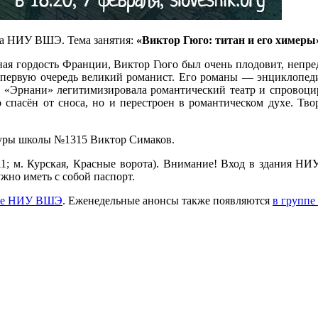
га НИУ ВШЭ. Тема занятия:
«Виктор Гюго: титан и его химеры
ная гордость Франции, Виктор Гюго был очень плодовит, непр
н в первую очередь великий романист. Его романы — энцикло
а «Эрнани» легитимизировала романтический театр и спровоци
спасён от сноса, но и перестроен в романтическом духе. Тво
атуры школы №1315 Виктор Симаков.
ауд.511; м. Курская, Красные ворота). Внимание! Вход в здания
ужно иметь с собой паспорт.
йте НИУ ВШЭ
. Еженедельные анонсы также появляются
в группе