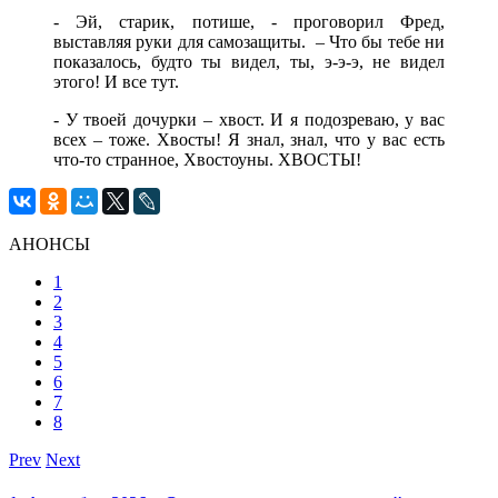
- Эй, старик, потише, - проговорил Фред,
выставляя руки для самозащиты. – Что бы тебе ни
показалось, будто ты видел, ты, э-э-э, не видел
этого! И все тут.
- У твоей дочурки – хвост. И я подозреваю, у вас
всех – тоже. Хвосты! Я знал, знал, что у вас есть
что-то странное, Хвостоуны. ХВОСТЫ!
АНОНСЫ
1
2
3
4
5
6
7
8
Prev
Next