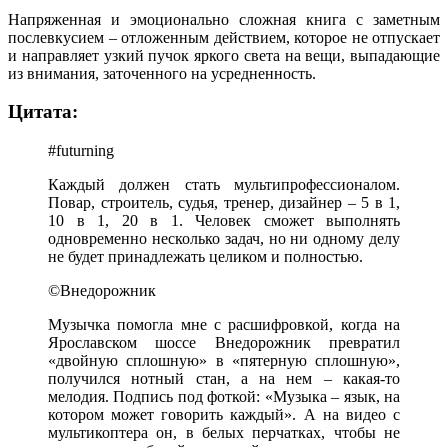
Напряженная и эмоционально сложная книга с заметным
послевкусием – отложенным действием, которое не отпускает
и направляет узкий пучок яркого света на вещи, выпадающие
из внимания, заточенного на усредненность.
Цитата:
#futurning
Каждый должен стать мультипрофессионалом.
Повар, строитель, судья, тренер, дизайнер – 5 в 1,
10 в 1, 20 в 1. Человек сможет выполнять
одновременно несколько задач, но ни одному делу
не будет принадлежать целиком и полностью.
©Внедорожник
Музычка помогла мне с расшифровкой, когда на
Ярославском шоссе Внедорожник превратил
«двойную сплошную» в «пятерную сплошную»,
получился нотный стан, а на нем – какая-то
мелодия. Подпись под фоткой: «Музыка – язык, на
котором может говорить каждый». А на видео с
мультикоптера он, в белых перчатках, чтобы не