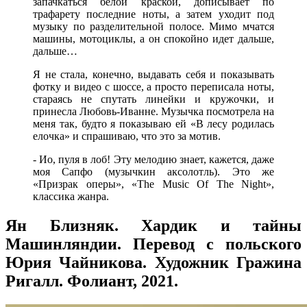
запачкаться белой краской, дописывает по
трафарету последние ноты, а затем уходит под
музыку по разделительной полосе. Мимо мчатся
машины, мотоциклы, а он спокойно идет дальше,
дальше…
Я не стала, конечно, выдавать себя и показывать
фотку и видео с шоссе, а просто переписала ноты,
стараясь не спутать линейки и кружочки, и
принесла Любовь-Иванне. Музычка посмотрела на
меня так, будто я показываю ей «В лесу родилась
елочка» и спрашиваю, что это за мотив.
- Ио, пуля в лоб! Эту мелодию знает, кажется, даже
моя Сапфо (музычкин аксолотль). Это же
«Призрак оперы», «The Music Of The Night»,
классика жанра.
Ян Близняк. Хардик и тайны
Машинляндии. Перевод с польского
Юрия Чайникова. Художник Гражина
Ригалл. Фолиант, 2021.