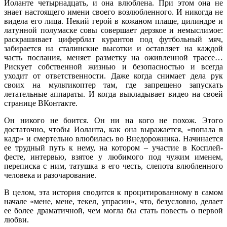
Иоланте четырнадцать, и она влюблена. При этом она не
знает настоящего имени своего возлюбленного. И никогда не
видела его лица. Некий герой в кожаном плаще, цилиндре и
латунной полумаске совы совершает дерзкое и немыслимое:
раскрашивает циферблат курантов под футбольный мяч,
забирается на сталинские высотки и оставляет на каждой
часть послания, меняет разметку на оживленной трассе…
Рискует собственной жизнью и безопасностью и всегда
уходит от ответственности. Даже когда снимает дела рук
своих на мультикоптер там, где запрещено запускать
летательные аппараты. И когда выкладывает видео на своей
странице ВКонтакте.
Он никого не боится. Он ни на кого не похож. Этого
достаточно, чтобы Иоланта, как она выражается, «попала в
кадр» и смертельно влюбилась во Внедорожника. Начинается
ее трудный путь к нему, на котором – участие в Косплей-
фесте, интервью, взятое у любимого под чужим именем,
переписка с ним, татушка в его честь, слепота влюбленного
человека и разочарование.
В целом, эта история сводится к процитированному в самом
начале «мене, мене, текел, упрасин», что, безусловно, делает
ее более драматичной, чем могла бы стать повесть о первой
любви.