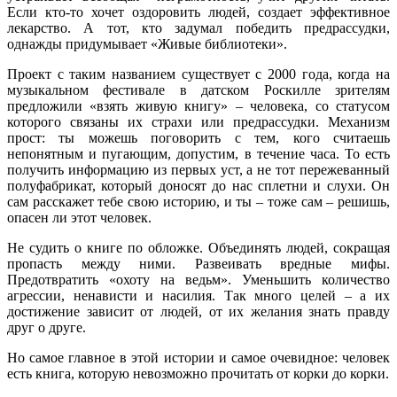
Если кто-то хочет оздоровить людей, создает эффективное
лекарство. А тот, кто задумал победить предрассудки,
однажды придумывает «Живые библиотеки».
Проект с таким названием существует с 2000 года, когда на
музыкальном фестивале в датском Роскилле зрителям
предложили «взять живую книгу» – человека, со статусом
которого связаны их страхи или предрассудки. Механизм
прост: ты можешь поговорить с тем, кого считаешь
непонятным и пугающим, допустим, в течение часа. То есть
получить информацию из первых уст, а не тот пережеванный
полуфабрикат, который доносят до нас сплетни и слухи. Он
сам расскажет тебе свою историю, и ты – тоже сам – решишь,
опасен ли этот человек.
Не судить о книге по обложке. Объединять людей, сокращая
пропасть между ними. Развеивать вредные мифы.
Предотвратить «охоту на ведьм». Уменьшить количество
агрессии, ненависти и насилия. Так много целей – а их
достижение зависит от людей, от их желания знать правду
друг о друге.
Но самое главное в этой истории и самое очевидное: человек
есть книга, которую невозможно прочитать от корки до корки.