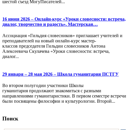
шестой съезд МогуПисателей...
16 июня 2026 – Онлайн-курс «Уроки словесности: встреча,
диалог, творчество и радость». Мастерская…
Ассоциация «Гильдия словесников» приглашает учителей и
преподавателей на новый онлайн-курс мастер-
классов председателя Гильдии словесников Антона
Алексеевича Скулачева «Уроки словесности: встреча,
диалог...
29 января – 28 мая 2026 – Школа гуманитария ПСТГУ
Во втором полугодии участники Школы
гуманитария продолжают знакомиться с разными
направлениями гуманитаристики. В первом семестре встречи
были посвящены философии и культурологии. Второй...
Поиск