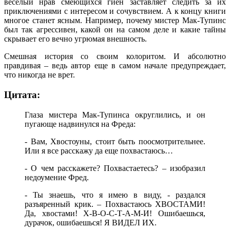
веселый нрав смеющихся гиен заставляет следить за их
приключениями с интересом и сочувствием. А к концу книги
многое станет ясным. Например, почему мистер Мак-Тупинс
был так агрессивен, какой он на самом деле и какие тайны
скрывает его вечно угрюмая внешность.
Смешная история со своим колоритом. И абсолютно
правдивая – ведь автор еще в самом начале предупреждает,
что никогда не врет.
Цитата:
Глаза мистера Мак-Тупинса округлились, и он
пугающе надвинулся на Фреда:
- Вам, Хвостоуны, стоит быть поосмотрительнее.
Или я все расскажу да еще похвастаюсь…
- О чем расскажете? Похвастаетесь? – изобразил
недоумение Фред.
- Ты знаешь, что я имею в виду, - раздался
разъяренный крик. – Похвастаюсь ХВОСТАМИ!
Да, хвостами! Х-В-О-С-Т-А-М-И! Ошибаешься,
дурачок, ошибаешься! Я ВИДЕЛ ИХ.