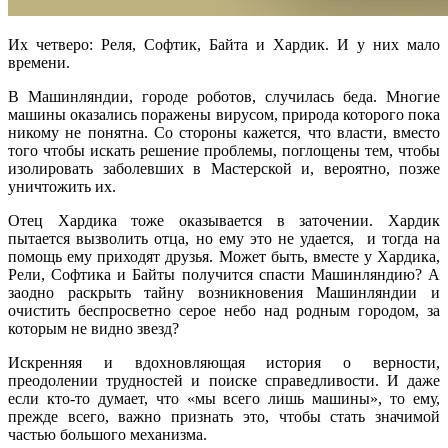
Их четверо: Реля, Софтик, Байта и Хардик. И у них мало
времени.
В Машинляндии, городе роботов, случилась беда. Многие
машины оказались поражены вирусом, природа которого пока
никому не понятна. Со стороны кажется, что власти, вместо
того чтобы искать решение проблемы, поглощены тем, чтобы
изолировать заболевших в Мастерской и, вероятно, позже
уничтожить их.
Отец Хардика тоже оказывается в заточении. Хардик
пытается вызволить отца, но ему это не удается, и тогда на
помощь ему приходят друзья. Может быть, вместе у Хардика,
Рели, Софтика и Байты получится спасти Машинляндию? А
заодно раскрыть тайну возникновения Машинляндии и
очистить беспросветно серое небо над родным городом, за
которым не видно звезд?
Искренняя и вдохновляющая история о верности,
преодолении трудностей и поиске справедливости. И даже
если кто-то думает, что «мы всего лишь машины», то ему,
прежде всего, важно признать это, чтобы стать значимой
частью большого механизма.