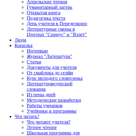
Апрельские чтения
Гуманитарный лагерь
Открытая книга
Педагогика текста
День учителя в Переделкино
Литературные смены в
Центрах "Сириус" и "Взлет"
Люди
Копилка
Интервью
Журнал "Литература"
Статьи
Документы для учителя
От смайлика до селфи
Курс молодого словесника
Литературоведческий
словарик
Из пены дней
Методические разработки
Работы учеников
Учебники и программы
Что читать?
Что читают учителя?
Летнее чтение
Школьная программа для