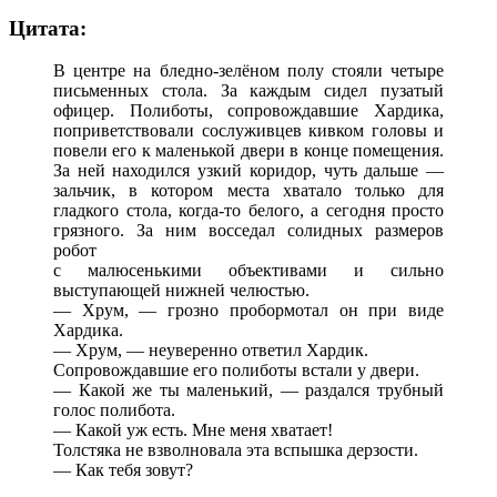
Цитата:
В центре на бледно-зелёном полу стояли четыре
письменных стола. За каждым сидел пузатый
офицер. Полиботы, сопровождавшие Хардика,
поприветствовали сослуживцев кивком головы и
повели его к маленькой двери в конце помещения.
За ней находился узкий коридор, чуть дальше —
зальчик, в котором места хватало только для
гладкого стола, когда-то белого, а сегодня просто
грязного. За ним восседал солидных размеров
робот
с малюсенькими объективами и сильно
выступающей нижней челюстью.
— Хрум, — грозно пробормотал он при виде
Хардика.
— Хрум, — неуверенно ответил Хардик.
Сопровождавшие его полиботы встали у двери.
— Какой же ты маленький, — раздался трубный
голос полибота.
— Какой уж есть. Мне меня хватает!
Толстяка не взволновала эта вспышка дерзости.
— Как тебя зовут?