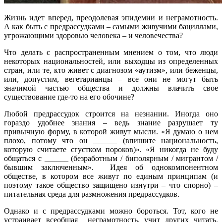
Жизнь идет вперед, преодолевая эпидемии и неграмотность.
А как быть с предрассудками – самыми живучими бациллами,
угрожающими здоровью человека – и человечества?
Что делать с распространенным мнением о том, что люди
некоторых национальностей, или выходцы из определенных
стран, или те, кто живет с диагнозом «аутизм», или беженцы,
или, допустим, вегетарианцы – все они не могут быть
значимой частью общества и должны влачить свое
существование где-то на его обочине?
Любой предрассудок строится на незнании. Иногда оно
гораздо удобнее знания – ведь знание разрушает ту
привычную форму, в которой живут мысли. «Я думаю о нем
плохо, потому что он ______ (впишите национальность,
которую считаете сгустком пороков)». «Я никогда не буду
общаться с ______ (безработным / биполярным / мигрантом /
бывшим заключенным». Идея об однокомпонентном
обществе, в котором все живут по единым принципам (и
поэтому такое общество защищено изнутри – что спорно) –
питательная среда для размножения предрассудков.
Однако и с предрассудками можно бороться. Тот, кого не
устраивает всеобщая неграмотность, учит других читать.