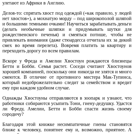
улетают из Африки в Англию.
Делов-то: спрятать хвост под одеждой («как правило, у людей
нет хвостов»), а мохнатую морду – под широкополой шляпой
и большими темными очками! Научиться зарабатывать деньги
(делать необычные шляпки и придумывать шутки для
рождественского печенья) и смеяться потише, чтобы не
привлекать внимания (даже стюардесса отчитала их за дикий
смех во время перелета). Вовремя платить за квартиру и
переходить дорогу по всем правилам.
Вскоре у Фреда и Амелии Хвостоун рождаются близнецы
Бетти и Бобби. Семья растет. Соседи считают Хвостоунов
хорошей компанией, поскольку они никогда не злятся и много
смеются. В отличие от противного мистера Мак-Тупинса,
который недоброжелательно следит за семейством и вредит
ему при каждом удобном случае.
Однажды Хвостоуны отправляются в зоопарк и узнают, что
работники собираются усыпить Тони, гиену-дедушку. Удастся
ли Фреду, Амелии, Бетти и Бобби спасти жизнь своему
сородичу?
Благодаря этой книжке несимпатичные гиены становятся
ближе к человеку, понятнее ему и, возможно, приятнее. А