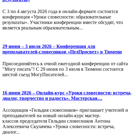
С 3 по 4 августа 2026 года в онлайн-формате состоится
конференция «Уроки словесности: образовательные
результаты». Участники конференции вместе обсудят, что
является реальным образовательным...
29 июня – 3 июля 2026 – Конференция для
преподавателей-словесников «ПедПросвет» в Тюмени
Присоединяйтесь к очной ежегодной конференции от сайта
"Могу писать"! С 29 июня по 3 июля в Тюмени состоится
шестой съезд МогуПисателей...
16 июня 2026 – Онлайн-курс «Уроки словесности: встреча,
диалог, творчество и радость». Мастерская…
Ассоциация «Гильдия словесников» приглашает учителей и
преподавателей на новый онлайн-курс мастер-
классов председателя Гильдии словесников Антона
Алексеевича Скулачева «Уроки словесности: встреча,
диалог...