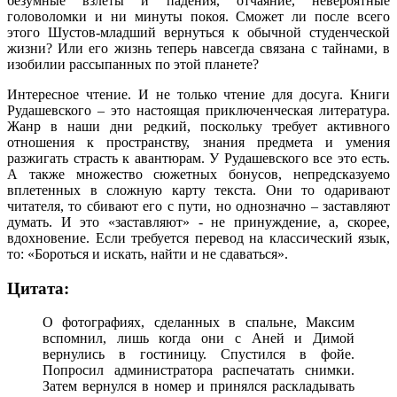
безумные взлеты и падения, отчаяние, невероятные
головоломки и ни минуты покоя. Сможет ли после всего
этого Шустов-младший вернуться к обычной студенческой
жизни? Или его жизнь теперь навсегда связана с тайнами, в
изобилии рассыпанных по этой планете?
Интересное чтение. И не только чтение для досуга. Книги
Рудашевского – это настоящая приключенческая литература.
Жанр в наши дни редкий, поскольку требует активного
отношения к пространству, знания предмета и умения
разжигать страсть к авантюрам. У Рудашевского все это есть.
А также множество сюжетных бонусов, непредсказуемо
вплетенных в сложную карту текста. Они то одаривают
читателя, то сбивают его с пути, но однозначно – заставляют
думать. И это «заставляют» - не принуждение, а, скорее,
вдохновение. Если требуется перевод на классический язык,
то: «Бороться и искать, найти и не сдаваться».
Цитата:
О фотографиях, сделанных в спальне, Максим
вспомнил, лишь когда они с Аней и Димой
вернулись в гостиницу. Спустился в фойе.
Попросил администратора распечатать снимки.
Затем вернулся в номер и принялся раскладывать