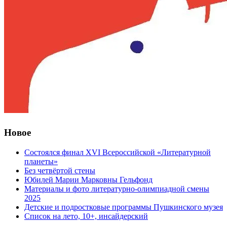
Новое
Состоялся финал XVI Всероссийской «Литературной
планеты»
Без четвёртой стены
Юбилей Марии Марковны Гельфонд
Материалы и фото литературно-олимпиадной смены
2025
Детские и подростковые программы Пушкинского музея
Список на лето, 10+, инсайдерский