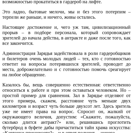
возможностью прокатиться в гардероб на лифте.
Это ладно, бытовые мелочи, мы и без этого потерпим –
терпели же раньше, и ничего, живы остались.
Настоящее достижение и, чего уж там, цивилизационный
прорыв – в подборе персонала, который сопровождает
зрителей до начала действа, в антракте и даже после того, как
все закончится.
Администрация Зарядья задействовала в роли гардеробщиков
и билетеров очень молодых людей – тех, кто с готовностью
ответит на вопросы потерявшихся зрителей, проводит до
места, доброжелательно и с готовностью помочь среагирует
на любое обращение.
Казалось бы, вещь совершенно естественная: ответственно
относиться к работе и при этом оставаться человеком. Но –
простой пример для сравнения. Зал в Зарядье отделяют от
этого примера, скажем, расстояние чуть меньше двух
километров и возраст чуть больше двухсот лет. Здесь зритель
уже не имеет права на вопрос. Спросит он, жалкий от
окружающего величия, допустим: «Скажите, пожалуйста,
сколько длится антракт?» или, решившись проглотить
бутерброд в буфете дабы причаститься тайн храма искусства:
«Карточки принимаете?» - и в ответ получит… ничего.