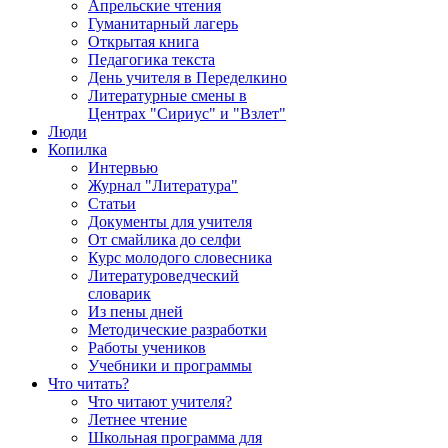
Апрельские чтения
Гуманитарный лагерь
Открытая книга
Педагогика текста
День учителя в Переделкино
Литературные смены в
Центрах "Сириус" и "Взлет"
Люди
Копилка
Интервью
Журнал "Литература"
Статьи
Документы для учителя
От смайлика до селфи
Курс молодого словесника
Литературоведческий
словарик
Из пены дней
Методические разработки
Работы учеников
Учебники и программы
Что читать?
Что читают учителя?
Летнее чтение
Школьная программа для