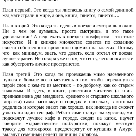
План первый. Это когда ты листаешь книгу о самой длинной
ж/д магистрали в мире, а она, книга, тянется, тянется….
План второй. Это когда ты едешь в поезде и смотришь в окно.
Ни о чем не думаешь, просто смотришь, и это такое
удовольствие! А ведь ехать в поезде с комфортом – это тоже
искусство. И в книжке множество советов по созданию
своего собственного временного домика на колесах. Потому
что, как минимум, знать, что делать, если отстал от поезда,
лучше заранее. Не говоря уже о том, что есть, чего опасаться и
как обустроить личное пространство.
План третий. Это когда ты проезжаешь мимо населенного
пункта и больше всего мечтаешь о том, чтобы перекинуться
парой слов с кем-то из местных – по-доброму, как со старым
знакомым. И здесь, в книге, ровесники читателя (а книга
предназначена для младшего, среднего и старшего школьного
возраста) сами расскажут о городах и поселках, в которых
родились и которые знают так хорошо, как никогда не сможет
узнать ни один географ. Ребята сами станут экскурсоводами:
подскажут лучшее кафе в городе, сводят на каток, научат
говорить «здравствуйте» по-бурятски, покажут местную
трассу для мотокросса, предостерегут от купания в Амуре,
выдадут семейный рецепт яичницы с крабом.