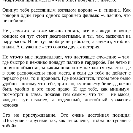
Окинут тебя рассеянным взглядом ворона – и тишина. Как
говорил один герой одного хорошего фильма: «Спасибо, что
не побили».
Нет, служителя тоже можно понять, все мы люди, в конце
концов: он тут стоит десятилетиями, а ты, так, заскочил на
пару часов. И он тут вообще не работает, а служит, чтоб вы
знали. А служение – это совсем другая история.
Но что-то мне подсказывает, что настоящее служение – там,
где быстро и вежливо подадут пальто в гардеробе. Где четко и
понятно объяснят, за каким поворотом находится туалет и где
в зале расположены твои места, а если до тебя не дойдет с
первого раза, то и проводят. Где позаботятся, чтобы тебе было
удобно – потому что тебе, зрителю, купившему билет, должно
быть удобно и это твое право. И где тебе, как минимум,
посмотрят в глаза, показав тем самым, что ты – не масса,
«ходют тут всякие», а отдельный, достойный уважения
человек.
Это не прислуживание. Это очень достойная позиция:
«Поступай с другими так, как ты хочешь, чтобы поступали с
тобой».