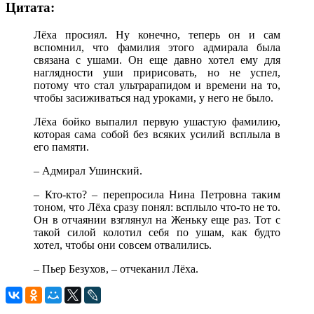
Цитата:
Лёха просиял. Ну конечно, теперь он и сам
вспомнил, что фамилия этого адмирала была
связана с ушами. Он еще давно хотел ему для
наглядности уши пририсовать, но не успел,
потому что стал ультрарапидом и времени на то,
чтобы засиживаться над уроками, у него не было.
Лёха бойко выпалил первую ушастую фамилию,
которая сама собой без всяких усилий всплыла в
его памяти.
– Адмирал Ушинский.
– Кто-кто? – перепросила Нина Петровна таким
тоном, что Лёха сразу понял: всплыло что-то не то.
Он в отчаянии взглянул на Женьку еще раз. Тот с
такой силой колотил себя по ушам, как будто
хотел, чтобы они совсем отвалились.
– Пьер Безухов, – отчеканил Лёха.