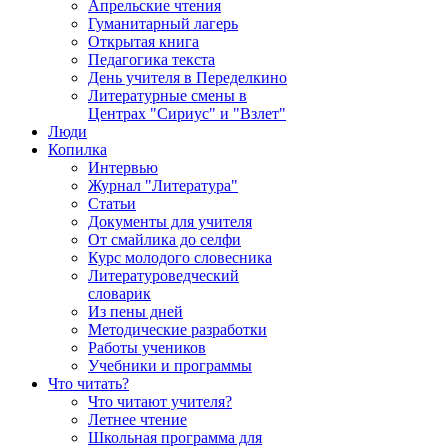
Апрельские чтения
Гуманитарный лагерь
Открытая книга
Педагогика текста
День учителя в Переделкино
Литературные смены в
Центрах "Сириус" и "Взлет"
Люди
Копилка
Интервью
Журнал "Литература"
Статьи
Документы для учителя
От смайлика до селфи
Курс молодого словесника
Литературоведческий
словарик
Из пены дней
Методические разработки
Работы учеников
Учебники и программы
Что читать?
Что читают учителя?
Летнее чтение
Школьная программа для