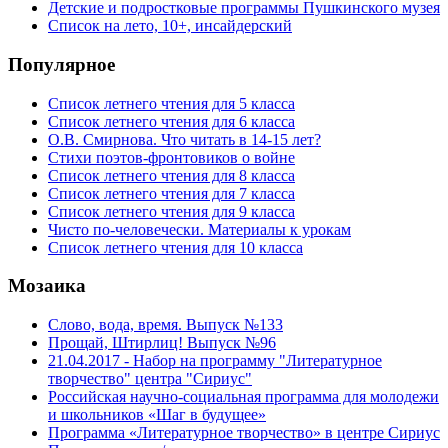
Детские и подростковые программы Пушкинского музея
Список на лето, 10+, инсайдерский
Популярное
Список летнего чтения для 5 класса
Список летнего чтения для 6 класса
О.В. Смирнова. Что читать в 14-15 лет?
Стихи поэтов-фронтовиков о войне
Список летнего чтения для 8 класса
Список летнего чтения для 7 класса
Список летнего чтения для 9 класса
Чисто по-человечески. Материалы к урокам
Список летнего чтения для 10 класса
Мозаика
Слово, вода, время. Выпуск №133
Прощай, Штирлиц! Выпуск №96
21.04.2017 - Набор на программу "Литературное
творчество" центра "Сириус"
Российская научно-социальная программа для молодежи
и школьников «Шаг в будущее»
Программа «Литературное творчество» в центре Сириус