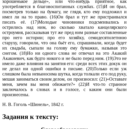
хорошенькое дельце», или что-нибудь приятное, как
употребляется в благовоспитанных службах. (15)И он брал,
посмотрев только на бумагу, не глядя, кто ему подложил и
имел ли на то право. (16)Он брал и тут же пристраивался
писать её. (17)Молодые чиновники подсмеивались и
острились над ним, во сколько хватало канцелярского
остроумия, рассказывая тут же пред ним разные составленные
про него истории; про его хозяйку, семидесятилетнюю
старуху, говорили, что она бьёт его, спрашивали, когда будет
их свадьба, сыпали на голову ему бумажки, называя это
снегом. (18)Но ни одного слова не отвечал на это Акакий
Акакиевич, как будто никого и не было перед ним. (19)Это не
имело даже влияния на занятия его: среди всех этих докук он
не делал ни одной ошибки в письме. (20)Только если уж
слишком была невыносима шутка, когда толкали его под руку,
мешая заниматься своим делом, он произносил: (21)«Оставьте
меня, зачем вы меня обижаете?» (22)И что-то странное
заключалось в словах и в голосе, с каким они были
произнесены.
Н. В. Гоголь «Шинель», 1842 г.
Задания к тексту: