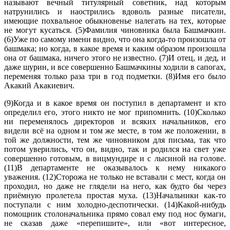
называют вечный титулярный советник, над которым
натрунились и наострились вдоволь разные писатели,
имеющие похвальное обыкновенье налегать на тех, которые
не могут кусаться. (5)Фамилия чиновника была Башмачкин.
(6)Уже по самому имени видно, что она когда-то произошла от
башмака; но когда, в какое время и каким образом произошла
она от башмака, ничего этого не известно. (7)И отец, и дед, и
даже шурин, и все совершенно Башмачкины ходили в сапогах,
переменяя только раза три в год подметки. (8)Имя его было
Акакий Акакиевич.
(9)Когда и в какое время он поступил в департамент и кто
определил его, этого никто не мог припомнить. (10)Сколько
ни переменялось директоров и всяких начальников, его
видели всё на одном и том же месте, в том же положении, в
той же должности, тем же чиновником для письма, так что
потом уверились, что он, видно, так и родился на свет уже
совершенно готовым, в вицмундире и с лысиной на голове.
(11)В департаменте не оказывалось к нему никакого
уважения. (12)Сторожа не только не вставали с мест, когда он
проходил, но даже не глядели на него, как будто бы через
приёмную пролетела простая муха. (13)Начальники как-то
поступали с ним холодно-деспотически. (14)Какой-нибудь
помощник столоначальника прямо совал ему под нос бумаги,
не сказав даже «перепишите», или «вот интересное,