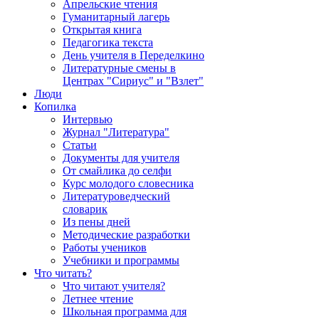
Апрельские чтения
Гуманитарный лагерь
Открытая книга
Педагогика текста
День учителя в Переделкино
Литературные смены в
Центрах "Сириус" и "Взлет"
Люди
Копилка
Интервью
Журнал "Литература"
Статьи
Документы для учителя
От смайлика до селфи
Курс молодого словесника
Литературоведческий
словарик
Из пены дней
Методические разработки
Работы учеников
Учебники и программы
Что читать?
Что читают учителя?
Летнее чтение
Школьная программа для