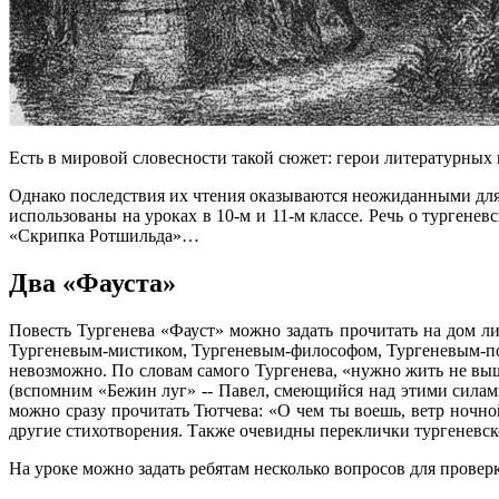
Есть в мировой словесности такой сюжет: герои литературных
Однако последствия их чтения оказываются неожиданными для 
использованы на уроках в 10-м и 11-м классе. Речь о тургене
«Скрипка Ротшильда»…
Два «Фауста»
Повесть Тургенева «Фауст» можно задать прочитать на дом ли
Тургеневым-мистиком, Тургеневым-философом, Тургеневым-поэт
невозможно. По словам самого Тургенева, «нужно жить не выше
(вспомним «Бежин луг» -- Павел, смеющийся над этими силами
можно сразу прочитать Тютчева: «О чем ты воешь, ветр ночно
другие стихотворения. Также очевидны переклички тургеневс
На уроке можно задать ребятам несколько вопросов для прове