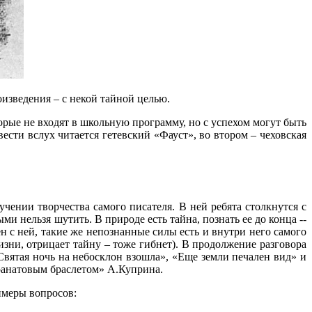
изведения – с некой тайной целью.
рые не входят в школьную программу, но с успехом могут быть
ести вслух читается гетевский «Фауст», во втором – чеховская
чении творчества самого писателя. В ней ребята столкнутся с
нельзя шутить. В природе есть тайна, познать ее до конца --
н с ней, такие же непознанные силы есть и внутри него самого
зни, отрицает тайну – тоже гибнет). В продолжение разговора
Святая ночь на небосклон взошла», «Еще земли печален вид» и
ранатовым браслетом» А.Куприна.
имеры вопросов: