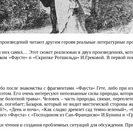
 произведений читают другим героям реальные литературные про
них самих… Этот сюжет реализован в двух произведениях, кото
вском «Фаусте» и «Скрипке Ротшильда» И.Грековой. В первой пов
бо после знакомства с фрагментами «Фауста» Гете, либо при изу
ом. Его очень интересуют непознанные силы природы, которыми 
 болотной травы». Человек – часть природы, связан, переплете
, погибает; Базаров, который не видит мистической стороны жи
й?», «День и ночь», «Как сладко дремлет сад темно-зеленый», «
кого «Фауста» с «Господином из Сан-Франциско» И.Бунина и «Г
рки чтения и создания проблемных ситуаций для обсуждения. Пр