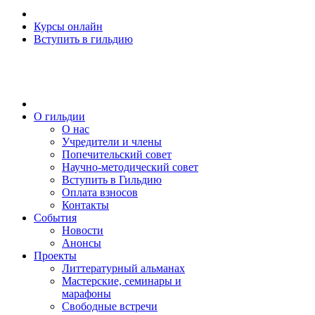
Курсы онлайн
Вступить в гильдию
О гильдии
О нас
Учредители и члены
Попечительский совет
Научно-методический совет
Вступить в Гильдию
Оплата взносов
Контакты
События
Новости
Анонсы
Проекты
Литтературный альманах
Мастерские, семинары и
марафоны
Свободные встречи