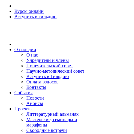
Курсы онлайн
Вступить в гильдию
О гильдии
О нас
Учредители и члены
Попечительский совет
Научно-методический совет
Вступить в Гильдию
Оплата взносов
Контакты
События
Новости
Анонсы
Проекты
Литтературный альманах
Мастерские, семинары и
марафоны
Свободные встречи