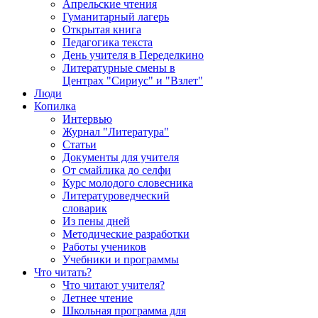
Апрельские чтения
Гуманитарный лагерь
Открытая книга
Педагогика текста
День учителя в Переделкино
Литературные смены в
Центрах "Сириус" и "Взлет"
Люди
Копилка
Интервью
Журнал "Литература"
Статьи
Документы для учителя
От смайлика до селфи
Курс молодого словесника
Литературоведческий
словарик
Из пены дней
Методические разработки
Работы учеников
Учебники и программы
Что читать?
Что читают учителя?
Летнее чтение
Школьная программа для