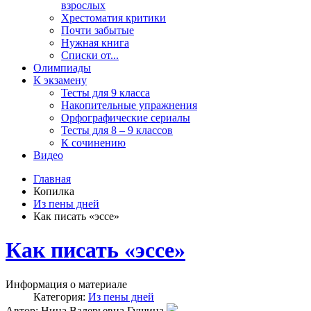
взрослых
Хрестоматия критики
Почти забытые
Нужная книга
Списки от...
Олимпиады
К экзамену
Тесты для 9 класса
Накопительные упражнения
Орфографические сериалы
Тесты для 8 – 9 классов
К сочинению
Видео
Главная
Копилка
Из пены дней
Как писать «эссе»
Как писать «эссе»
Информация о материале
Категория:
Из пены дней
Автор: Нина Валерьевна Гущина