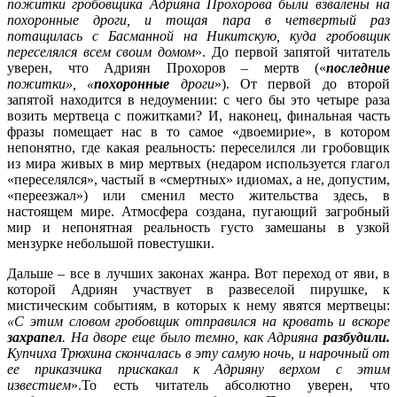
пожитки гробовщика Адрияна Прохорова были взвалены на
похоронные дроги, и тощая пара в четвертый раз
потащилась с Басманной на Никитскую, куда гробовщик
переселялся всем своим домом
». До первой запятой читатель
уверен, что Адриян Прохоров – мертв («
последние
пожитки», «
похоронные
дроги
»). От первой до второй
запятой находится в недоумении: с чего бы это четыре раза
возить мертвеца с пожитками? И, наконец, финальная часть
фразы помещает нас в то самое «двоемирие», в котором
непонятно, где какая реальность: переселился ли гробовщик
из мира живых в мир мертвых (недаром используется глагол
«переселялся», частый в «смертных» идиомах, а не, допустим,
«переезжал») или сменил место жительства здесь, в
настоящем мире. Атмосфера создана, пугающий загробный
мир и непонятная реальность густо замешаны в узкой
мензурке небольшой повестушки.
Дальше – все в лучших законах жанра. Вот переход от яви, в
которой Адриян участвует в развеселой пирушке, к
мистическим событиям, в которых к нему явятся мертвецы:
«С этим словом гробовщик отправился на кровать и вскоре
захрапел
. На дворе еще было темно, как Адрияна
разбудили.
Купчиха Трюхина скончалась в эту самую ночь, и нарочный от
ее приказчика прискакал к Адрияну верхом с этим
известием
».То есть читатель абсолютно уверен, что