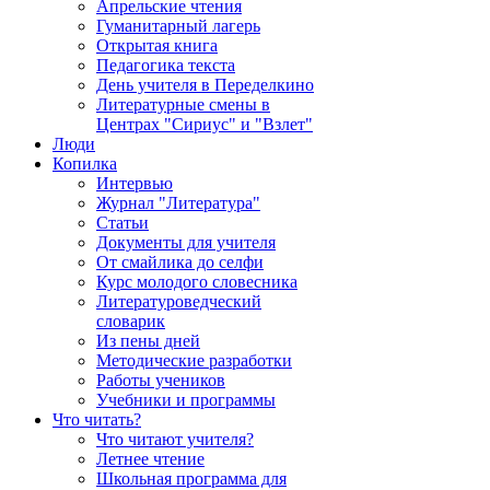
Апрельские чтения
Гуманитарный лагерь
Открытая книга
Педагогика текста
День учителя в Переделкино
Литературные смены в
Центрах "Сириус" и "Взлет"
Люди
Копилка
Интервью
Журнал "Литература"
Статьи
Документы для учителя
От смайлика до селфи
Курс молодого словесника
Литературоведческий
словарик
Из пены дней
Методические разработки
Работы учеников
Учебники и программы
Что читать?
Что читают учителя?
Летнее чтение
Школьная программа для