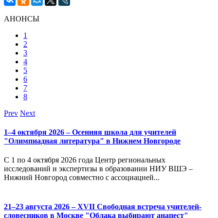
АНОНСЫ
1
2
3
4
5
6
7
8
Prev
Next
1–4 октября 2026 – Осенняя школа для учителей
"Олимпиадная литература" в Нижнем Новгороде
С 1 по 4 октября 2026 года Центр региональных
исследований и экспертизы в образовании НИУ ВШЭ –
Нижний Новгород совместно с ассоциацией...
21–23 августа 2026 – XVII Свободная встреча учителей-
словесников в Москве "Облака выбирают анапест"