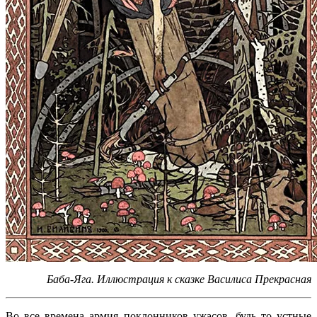
Баба-Яга. Иллюстрация к сказке Василиса Прекрасная
Во все времена армия поклонников ужасов, будь то устные