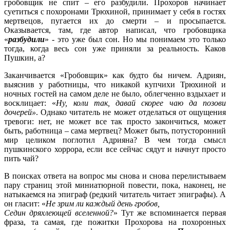
гробовщик не спит – его разбудили. Прохоров начинает
суетиться с похоронами Трюхиной, принимает у себя в гостях
мертвецов, пугается их до смерти – и просыпается.
Оказывается, там, где автор написал, что гробовщика
«
разбудили
» - это уже был сон. Но мы понимаем это только
тогда, когда весь сон уже приняли за реальность. Каков
Пушкин, а?
Заканчивается «Гробовщик» как будто бы ничем. Адриян,
выяснив у работницы, что никакой купчихи Трюхиной и
ночных гостей на самом деле не было, облегченно вздыхает и
восклицает: «
Ну, коли так, давай скорее чаю да позови
дочерей»
. Однако читатель не может отделаться от ощущения
тревоги: нет, не может все так просто закончиться, может
быть, работница – сама мертвец? Может быть, потусторонний
мир целиком поглотил Адрияна? В чем тогда смысл
пушкинского хоррора, если все сейчас сядут и начнут просто
пить чай?
В поисках ответа на вопрос мы снова и снова перелистываем
пару страниц этой миниатюрной повести, пока, наконец, не
натыкаемся на эпиграф (редкий читатель читает эпиграфы). А
он гласит: «
Не зрим ли каждый день гробов,
Седин дряхлеющей вселенной?
» Тут же вспоминается первая
фраза, та самая, где пожитки Прохорова на похоронных