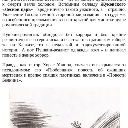
к смерти веяло холодом. Вспомним балладу
Жуковского
«Лесной царь»
- вроде ничего такого ужасного, а – страшно.
Увлечение Гоголя темной стороной мироздания – оттуда же,
из особенного преломления в его открытой для мистики душе
романтической традиции.
Пушкин-романтик обходился без хоррора и был крайне
реалистичен: его герои искали счастья то в цыганском таборе,
то на Кавказе, то в недалекой и задокументированной
истории. А вот Пушкин-реалист однажды взял – и написал
повесть в жанре хоррор.
Правда, как и сэр Хорас Уолпол, сначала он скрывался за
псевдонимом: его «Гробовщик», повесть об оживших
мертвецах и крепко спящих плотниках, включена в «Повести
Белкина».