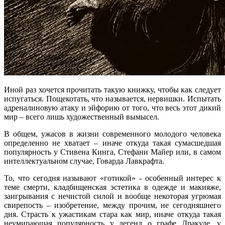
Иной раз хочется прочитать такую книжку, чтобы как следует
испугаться. Пощекотать, что называется, нервишки. Испытать
адреналиновую атаку и эйфорию от того, что весь этот дикий
мир – всего лишь художественный вымысел.
В общем, ужасов в жизни современного молодого человека
определенно не хватает – иначе откуда такая сумасшедшая
популярность у Стивена Кинга, Стефани Майер или, в самом
интеллектуальном случае, Говарда Лавкрафта.
То, что сегодня называют «готикой» - особенный интерес к
теме смерти, кладбищенская эстетика в одежде и макияже,
заигрывания с нечистой силой и вообще некоторая угрюмая
свирепость – изобретение, между прочим, не сегодняшнего
дня. Страсть к ужастикам стара как мир, иначе откуда такая
неумирающая популярность у легенд о графе Дракуле, у