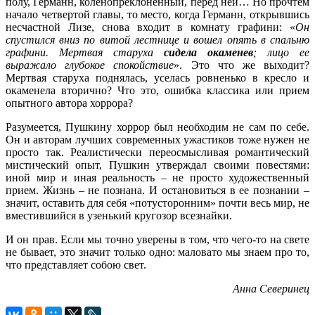
полу, Германн, коленопреклоненный, перед ней… Но прочтем
начало четвертой главы, то место, когда Германн, открывшись
несчастной Лизе, снова входит в комнату графини: «
Он
спустился вниз по витой лестнице и вошел опять в спальню
графини. Мертвая старуха
сидела окаменев
; лицо ее
выражало глубокое спокойствие
». Это что же выходит?
Мертвая старуха поднялась, уселась ровненько в кресло и
окаменела вторично? Что это, ошибка классика или прием
опытного автора хоррора?
Разумеется, Пушкину хоррор был необходим не сам по себе.
Он и авторам лучших современных ужастиков тоже нужен не
просто так. Реалистически переосмысливая романтический
мистический опыт, Пушкин утверждал своими повестями:
иной мир и иная реальность – не просто художественный
прием. Жизнь – не познана. И остановиться в ее познании –
значит, оставить для себя «потусторонним» почти весь мир, не
вместившийся в узенький кругозор всезнайки.
И он прав. Если мы точно уверены в том, что чего-то на свете
не бывает, это значит только одно: маловато мы знаем про то,
что представляет собою свет.
Анна Северинец