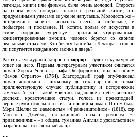
легенды, книги или фильмы, была очень молодой. Старость
на своем веку повидала такого в реальной жизни, что
придуманными ужасами ее уже не напугаешь. Молодость же –
нетерпелива: хочется испытать всего, и побольше, и
побыстрее, и посильнее. И, кстати, польза от искусства в
стиле «хоррор» существует: проживая утрированные,
концентрированные эмоции, человек борется со своими
реальными страхами. Кто боялся Ганнибала Лектора – сильно
ли испугается нежданного звонка в дверь?
Раз есть культурный запрос на
хоррор
– будет и культурный
ответ на него. Первым литературным ужастиком считается
роман Хораса Уолпола, графа Оксфордского, под названием
«Замок Отранто» (1764). Благородный граф опубликовал
роман анонимно – поскольку до сих пор писал только
приличествующую случаю публицистику и исторические
заметки. А тут – такой моветон: падающие с небес военные
доспехи, кровоточащие статуи, голоса из преисподней,
черные руки отдельно от тела и прочий кошмар. Потом была
Мэри Шелли со знаменитым «Франкенштейном» (1818), сэр
Монтэгю Джеймс, положивший начало романам «с
привидениями» – в общем, туманная Англия с удовольствием
разработала этот сложный жанр.