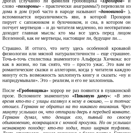
дрогах (случайно ли фамилия гробовщика «
Прохоров
» и
слово «
похороны
» - практически анаграммы?) перевозили из
дома в дом (гроб часто в народе называют «
домовиной
» ),
вспоминается неразличимость яви, в которой Прохоров
пирует с сапожником и булочником, и сна, в котором он
потчует мертвецов – и до читателя медленно, но неотвратимо
доходит главная мысль: кто мы все здесь перед лицом
Вселенной, как не мертвецы, настоящие ли, будущие ли…
Страшно. И оттого, что нету здесь особенной кровавой
физиологии или мясной натуралистичности – еще страшнее.
Точь-в-точь стилистика знаменитого Альфреда Хичкока: все
как в жизни, но так снято, что – просто ужас. Это вам не
романтические сказки и аллегории, когда у читателя каждую
минуту есть возможность захлопнуть книгу и сказать: «ну и
напридумывали». Это – реализм, и его не захлопнешь.
После
«Гробовщика»
хоррор не раз появится в пушкинской
прозе. Вспомните знаменитую
«Пиковую даму»
: «
В это
время кто-то с улицы взглянул к нему в окошко, — и тотчас
отошел. Германн не обратил на то никакого внимания. Чрез
минуту услышал он, что отпирали дверь в передней комнате.
Германн думал, что денщик его, пьяный по своему
обыкновению, возвращался с ночной прогулки. Но он услышал
незнакомую походку: кто-то ходил, тихо шаркая туфлями.