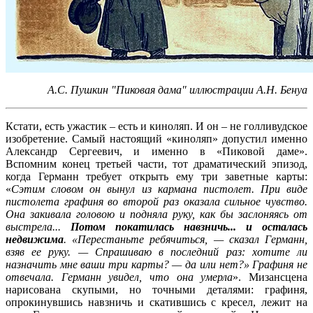
А.С. Пушкин "Пиковая дама" иллюстрации А.Н. Бенуа
Кстати, есть ужастик – есть и киноляп. И он – не голливудское
изобретение. Самый настоящий «киноляп» допустил именно
Александр Сергеевич, и именно в «Пиковой даме».
Вспомним конец третьей части, тот драматический эпизод,
когда Германн требует открыть ему три заветные карты:
«
Сэтим словом он вынул из кармана пистолет. При виде
пистолета графиня во второй раз оказала сильное чувство.
Она закивала головою и подняла руку, как бы заслоняясь от
выстрела...
Потом покатилась навзничь... и осталась
недвижима
. «Перестаньте ребячиться, — сказал Германн,
взяв ее руку. — Спрашиваю в последний раз: хотите ли
назначить мне ваши три карты? — да или нет?» Графиня не
отвечала. Германн увидел, что она умерла
». Мизансцена
нарисована скупыми, но точными деталями: графиня,
опрокинувшись навзничь и скатившись с кресел, лежит на