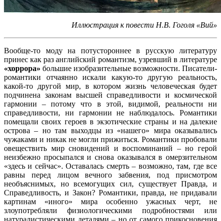
Иллюстрация к повести Н.В. Гоголя «Вий»
Вообще-то моду на потустороннее в русскую литературу
принес как раз английский романтизм, узревший в литературе
«хоррора»
большие изобразительные возможности. Писатели-
романтики отчаянно искали какую-то другую реальность,
какой-то другой мир, в котором жизнь человеческая будет
подчинена законам высшей справедливости и космической
гармонии – потому что в этой, видимой, реальности ни
справедливости, ни гармонии не наблюдалось. Романтики
помещали своих героев в экзотические страны и на далекие
острова – но там выходцы из «нашего» мира оказывались
чужаками и никак не могли прижиться. Романтики пробовали
овеществить мир сновидений и воспоминаний – но герой
неизбежно просыпался и снова оказывался в омерзительном
«здесь и сейчас». Оставалась смерть – возможно, там, где все
равны перед лицом вечного забвения, под присмотром
необъяснимых, но всемогущих сил, существует Правда, и
Справедливость, и Закон? Романтики, правда, не придавали
картинам «иного» мира особенно ужасных черт, не
злоупотребляли физиологическими подробностями или
натуралистическими деталями – но от самого прикосновения