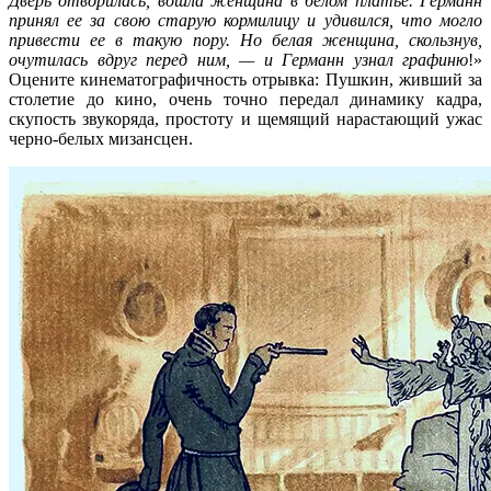
Дверь отворилась, вошла женщина в белом платье. Германн
принял ее за свою старую кормилицу и удивился, что могло
привести ее в такую пору. Но белая женщина, скользнув,
очутилась вдруг перед ним, — и Германн узнал графиню
!»
Оцените кинематографичность отрывка: Пушкин, живший за
столетие до кино, очень точно передал динамику кадра,
скупость звукоряда, простоту и щемящий нарастающий ужас
черно-белых мизансцен.