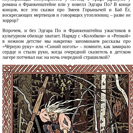
романа о Франкенштейне или у новелл Эдгара По? В конце
концов, все эти сказки про Змеев Горынычей и Баб Ёг,
воскресающих мертвецов и говорящих утопленниц – разве не
хоррор?
Впрочем, и без Эдгара По и Франкенштейна ужастиков в
культурном обиходе хватает. Наряду с «Колобком» и «Репкой»
в нежном детстве мы накрепко запоминаем рассказы про
«Чёрную руку» или «Синий ноготь» – помните, как замирало
сердце и стыли руки, когда очередной сказитель в детском
лагере потчевал нас на ночь очередной страшилкой?