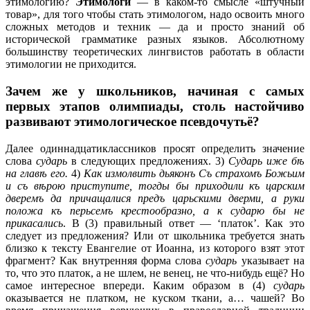
этимологию?
Этимологи
— в каком-то смысле «штучный
товар», для того чтобы стать этимологом, надо освоить много
сложных методов и техник — да и просто знаний об
исторической грамматике разных языков. Абсолютному
большинству теоретических лингвистов работать в области
этимологии не приходится.
Зачем же у школьников, начиная с самых
первых этапов олимпиады, столь настойчиво
развивают этимологическое псевдочутьё?
Далее одиннадцатиклассников просят определить значение
слова
сударь
в следующих предложениях. 3)
Сударь иже бѣ
на главѣ его.
4)
Как измолвить дьяконъ Съ страхомъ Божьим
и съ вѣрою приступите, тогды бы приходили къ царским
дверемъ да причащалися предъ царьскими дверми, а руки
положа къ перьсемъ крестообразно, а к сударю бы не
прикасались
. В (3) правильный ответ — ‘платок’. Как это
следует из предложения? Или от школьника требуется знать
близко к тексту Евангелие от Иоанна, из которого взят этот
фрагмент? Как внутренняя форма слова
сударь
указывает на
то, что это платок, а не шлем, не венец, не что-нибудь ещё? Но
самое интересное впереди. Каким образом в (4)
сударь
оказывается не платком, не куском ткани, а… чашей? Во