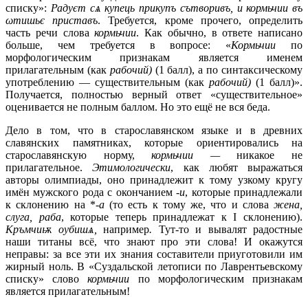
списку»:
Радуєт сѧ купець прикупъ сътворивъ, и кормьчии въ
ωтишьє приставъ
. Требуется, кроме прочего, определить
часть речи слова
кормьчии
. Как обычно, в ответе написано
больше, чем требуется в вопросе: «
Кормьчии
по
морфологическим признакам является именем
прилагательным (как
рабочий)
(1 балл), а по синтаксическому
употреблению — существительным (как
рабочий)
(1 балл)».
Получается, полностью верный ответ «существительное»
оценивается не полным баллом. Но это ещё не вся беда.
Дело в том, что в старославянском языке и в древних
славянских памятниках, которые ориентировались на
старославянскую норму,
кормьчии —
никакое не
прилагательное.
Этимологически
, как любят выражаться
авторы олимпиады, оно принадлежит к тому узкому кругу
имён мужского рода с окончанием -
и
, которые принадлежали
к склонению на *-
a
(то есть к тому же, что и слова
жена,
слуга, раба
, которые теперь принадлежат к I склонению).
Кръмчи
ѭ
оубишѧ,
например
.
Тут-то и вывалят радостные
наши титаны всё, что знают про эти слова! И окажутся
неправы: за все эти их знания составители приуготовили им
жирный ноль. В «Суздальской летописи по Лаврентьевскому
списку» слово
кормьчии
по морфологическим признакам
является прилагательным!