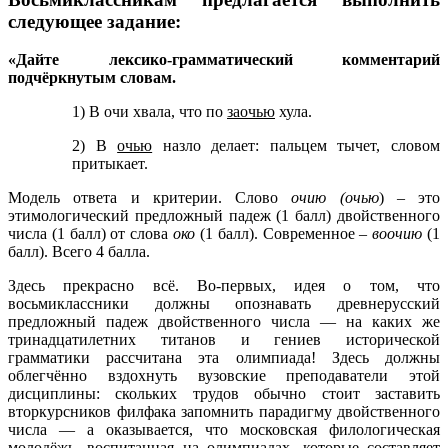
следующее задание:
«Дайте лексико-грамматический комментарий
подчёркнутым словам.
1) В очи хвала, что по
заочью
хула.
2) В
очью
назло делает: пальцем тычет, словом
притыкает.
Модель ответа и критерии. Слово
очию (очью
) – это
этимологический предложный падеж (1 балл) двойственного
числа (1 балл) от слова
око
(1 балл). Современное –
воочию
(1
балл). Всего 4 балла.
Здесь прекрасно всё. Во-первых, идея о том, что
восьмиклассники должны опознавать древнерусский
предложный падеж двойственного числа — на каких же
тринадцатилетних титанов и гениев исторической
грамматики рассчитана эта олимпиада! Здесь должны
облегчённо вздохнуть вузовские преподаватели этой
дисциплины: скольких трудов обычно стоит заставить
вторкурсников филфака запомнить парадигму двойственного
числа — а оказывается, что московская филологическая
молодёжь, воспитанная на олимпиадах, которые составляет