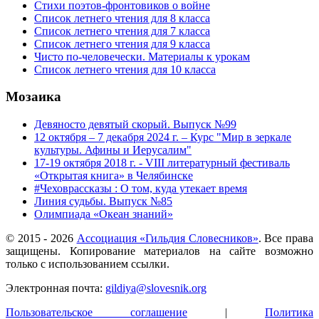
Стихи поэтов-фронтовиков о войне
Список летнего чтения для 8 класса
Список летнего чтения для 7 класса
Список летнего чтения для 9 класса
Чисто по-человечески. Материалы к урокам
Список летнего чтения для 10 класса
Мозаика
Девяносто девятый скорый. Выпуск №99
12 октября – 7 декабря 2024 г. – Курс "Мир в зеркале
культуры. Афины и Иерусалим"
17-19 октября 2018 г. - VIII литературный фестиваль
«Открытая книга» в Челябинске
#Чеховрассказы : О том, куда утекает время
Линия судьбы. Выпуск №85
Олимпиада «Океан знаний»
© 2015 -
2026
Ассоциация «Гильдия Словесников»
. Все права
защищены. Копирование материалов на сайте возможно
только с использованием ссылки.
Электронная почта:
gildiya@slovesnik.org
Пользовательское соглашение
|
Политика