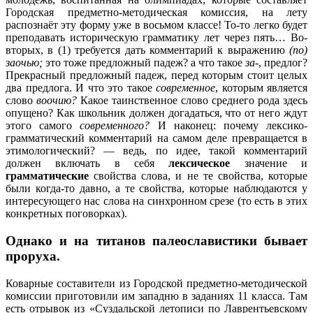
Городская предметно-методическая комиссия, на лету
распознаёт эту форму уже в восьмом классе! То-то легко будет
преподавать историческую грамматику лет через пять… Во-
вторых, в (1) требуется дать комментарий к выражению
(по)
заочью;
это тоже предложный падеж? а что такое
за
-, предлог?
Прекрасный предложный падеж, перед которым стоит целых
два предлога. И что это такое
современное
, которым является
слово
воочию?
Какое таинственное слово среднего рода здесь
опущено? Как школьник должен догадаться, что от него ждут
этого самого
современного?
И наконец: почему лексико-
грамматический комментарий на самом деле превращается в
этимологический? — ведь, по идее, такой комментарий
должен включать в себя
лексическое
значение и
грамматические
свойства слова, и не те свойства, которые
были когда-то давно, а те свойства, которые наблюдаются у
интересующего нас слова на синхронном срезе (то есть в этих
конкретных поговорках).
Однако и на титанов палеославистики бывает
проруха.
Коварные составители из Городской предметно-методической
комиссии приготовили им западню в заданиях 11 класса. Там
есть отрывок из «Суздальской летописи по Лаврентьевскому