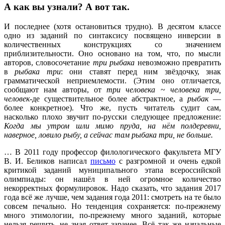
А как вы узнали? А вот так.
И последнее (хотя остановиться трудно). В десятом классе
одно из заданий по синтаксису посвящено инверсии в
количественных конструкциях со значением
приблизительности. Оно основано на том, что, по мысли
авторов, словосочетание
три рыбака
невозможно превратить
в
рыбака три
: они ставят перед ним звёздочку, знак
грамматической неприемлемости. (Этим оно отличается,
сообщают нам авторы, от
три человека
~
человека три,
человек
-де существительное более абстрактное, а
рыбак
—
более конкретное). Что же, пусть читатель судит сам,
насколько плохо звучит по-русски следующее предложение:
Когда мы утром шли мимо пруда, на нём полдеревни,
наверное, ловило рыбу, а сейчас там рыбака три, не больше.
… В 2011 году профессор филологического факультета МГУ
В. И. Беликов написал
письмо
с разгромной и очень едкой
критикой заданий муниципального этапа всероссийской
олимпиады: он нашёл в ней огромное количество
некорректных формулировок. Надо сказать, что задания 2017
года всё же лучше, чем задания года 2011: смотреть на те было
совсем печально. Но тенденция сохраняется: по-прежнему
много этимологии, по-прежнему много заданий, которые
нельзя решить, не зная ответ заранее. Всё так же начальные