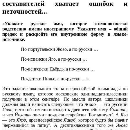
составителей хватает ошибок и
неточностей...
«Укажите русское имя, которое этимологически
родственно имени иностранному. Укажите имя – общий
предок и раскройте его внутреннюю форму в языке-
источнике.
По-португальски Жоао, а по-русски …
По-испански Яго, а по-русски …
По-венгерски Дьёрдь, а по-русски …
По-датски Нильс, а по-русски …»
Это задание школьного этапа всероссийской олимпиады по
русскому языку, которое московские одиннадцатиклассники
получили в этом сентябре. По мысли автора, школьники
должны были написать следующее: что
Жоао
— это русский
Иван
, и что оба имени восходят к древнееврейскому
Йоханан
,
и что
Йоханан
значит по-древнееврейски ‘Бог милует’. А
Яго
— это
Яков
, древнееврейское
Яакоб,
которое будто бы значит
‘держащийся за пятку’. А десятиклассники того же
Якова