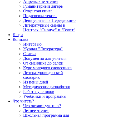
Апрельские чтения
Гуманитарный лагерь
Открытая книга
Педагогика текста
День учителя в Переделкино
Литературные смены в
Центрах "Сириус" и "Взлет"
Люди
Копилка
Интервью
Журнал "Литература"
Статьи
Документы для учителя
От смайлика до селфи
Курс молодого словесника
Литературоведческий
словарик
Из пены дней
Методические разработки
Работы учеников
Учебники и программы
Что читать?
Что читают учителя?
Летнее чтение
Школьная программа для