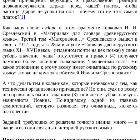
время причащения верующих в православной традиции
церковнослужители держат перед чашей платок, чтобы
частицы Даров не упали на пол – почему это не этот самый
платок?
[1]
Как чашу слово
сударь
в этом фрагменте толковал И. И.
Срезневский в «Материалах для словаря древнерусского
языка». Третий том «Материалов…» Срезневского вышел в
свет в 1912 году; а в 28-м выпуске «Словаря древнерусского
языка XI—XVII веков» (изданном почти на век позже) у слова
сударь
значение ‘чаша’ отсутствует, а пример (4) получает
намного более логичное толкование: ‘священный плат’. Но
какое отношение к этому всему имеет олимпиада по русскому
языку: это же не кружок любителей Измаила Срезневского?
А что делать тем школьникам, которые незнакомы с тем, как
технически организовано причащение? Но они, судя по всему,
не справились бы и с заданием (3): они же не зубрят наизусть
евангелиста Иоанна. По-видимому, одной из главных
компетенций, которую развивает эта олимпиада, является
благочестие.
Заданий, требующих от решателя точного знания, много — и
чаще всего они связаны с историей русского языка.
Восьмиклассникам предлагается выполнить