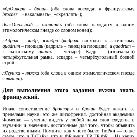
«
брОшюра – брошь
(оба слова восходят к французскому
brocher
– «накалывать», «скреплять»);
доскОнальный – окончить
(оба слова находятся в одном
этимологическом гнезде со словом конец);
кАдриль
–
кадр, эскадра
(
кадриль
восходит к латинскому
quadrum
– площадь (кадриль – танец на площади), а
quadrum
–
к латинскому
quadro
– четыре). Кадр – (изначально)
четырёхугольная рамка, эскадра – четырёхугольный боевой
строй.
лЯгушка – ляжка
(оба слова в одном этимологическом гнезде
с
лягать
).
Для выполнения этого задания нужно знать
французский.
Иначе сопоставление
брошюры
и
броши
будет лежать за
пределами науки: это же шизофрения, достойная академика
Фоменко — умение видеть у любой пары слов сходства в
звучании и значении, достаточные для того, чтобы объявить
их родственными. Помните, как у него было: ТюРки — то же
самое, что и ТаТаРы, что и ФР-анки: ТР-ТР-ФР… На каких