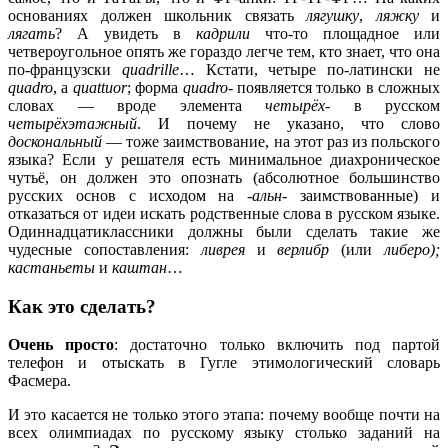
основаниях должен школьник связать
лягушку
,
ляжку
и
лягать
? А увидеть в
кадрили
что-то площадное или
четвероугольное опять же гораздо легче тем, кто знает, что она
по-французски
quadrille
… Кстати, четыре по-латински не
quadro
, а
quattuor
; форма
quadro
-
появляется только в сложных
словах — вроде элемента
четырёх
- в русском
четырёхэтажный
. И почему не указано, что слово
доскональный
— тоже заимствование, на этот раз из польского
языка? Если у решателя есть минимальное диахроническое
чутьё, он должен это опознать (абсолютное большинство
русских основ с исходом на -
альн
- заимствованные) и
отказаться от идеи искать родственные слова в русском языке.
Одиннадцатиклассники должны были сделать такие же
чудесные сопоставления:
ливрея
и
верлибр
(или
либеро);
кастаньеты
и
каштан
…
Как это сделать?
Очень просто
: достаточно только включить под партой
телефон и отыскать в Гугле этимологический словарь
Фасмера.
И это касается не только этого этапа: почему вообще почти на
всех олимпиадах по русскому языку столько заданий на