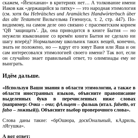
скажем, «Йехоханан» в критериях нет… А толкование имени
Иаков как «держащийся за пятку» — это народная этимология
(см. хотя бы
Hebräisches und Aramäiches Handwörterbuch über
das alte Testament
Вильгельма Гезениуса, т. 2, стр. 447). По-
видимому, на самом деле оно связано с прасемитским корнем
‘QB ‘защищать’. Да, она приводится в книге Бытия — но
неужели языкознание со времён книги Бытия не сделало ни
шагу вперёд? Нормальному школьник таких вещей, конечно,
знать не положено, но — вдруг его зовут Ваня или Яша и он
сам интересовался этимологией своего имени? Так вот, если
он случайно знает правильный ответ, то олимпиады ему не
выиграть.
Идём дальше.
«Используя Ваши знания в области этимологии, а также в
области иностранных языков, объясните правописание
выделенных букв в перечисленных ниже словах
(например:
Очки
–
очи
;
фАльцет
–
фальшь
(итал.
falsetto
, от
falso
– ложный)). Объясните выбор проверочного слова».
Слова даны такие: «брОшюра, доскОнальный, кАдриль,
лЯгушка».
А вот ответ: