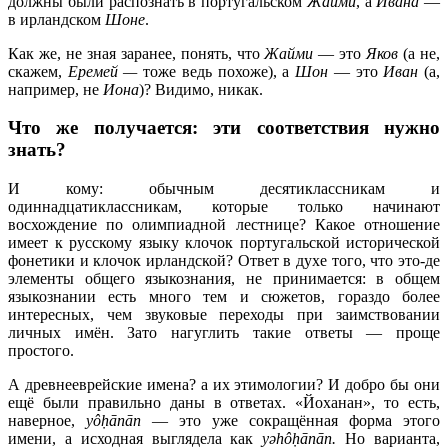
должны были распознать в португальском
Жайми
, а
Ивана
—
в ирландском
Шоне
.
Как же, не зная заранее, понять, что
Жайми
— это
Яков
(а не,
скажем,
Еремей —
тоже ведь похоже), а
Шон
— это
Иван
(а,
например, не
Иона
)? Видимо, никак.
Что же получается: эти соответствия нужно
знать?
И кому: обычным десятиклассникам и
одиннадцатиклассникам, которые только начинают
восхождение по олимпиадной лестнице? Какое отношение
имеет к русскому языку клочок португальской исторической
фонетики и клочок ирландской? Ответ в духе того, что это-де
элементы общего языкознания, не принимается: в общем
языкознании есть много тем и сюжетов, гораздо более
интересных, чем звуковые переходы при заимствовании
личных имён. Зато нагуглить такие ответы — проще
простого.
А древнееврейские имена? а их этимологии? И добро бы они
ещё были правильно даны в ответах. «Йоханан», то есть,
наверное,
y
ôḥānān
— это уже сокращённая форма этого
имени, а исходная выглядела как
y
əhôḥānān.
Но варианта,