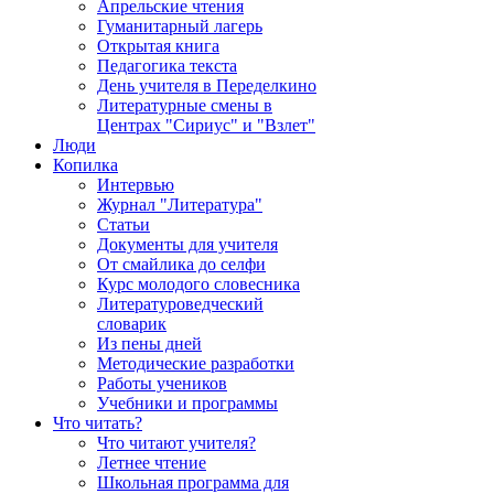
Апрельские чтения
Гуманитарный лагерь
Открытая книга
Педагогика текста
День учителя в Переделкино
Литературные смены в
Центрах "Сириус" и "Взлет"
Люди
Копилка
Интервью
Журнал "Литература"
Статьи
Документы для учителя
От смайлика до селфи
Курс молодого словесника
Литературоведческий
словарик
Из пены дней
Методические разработки
Работы учеников
Учебники и программы
Что читать?
Что читают учителя?
Летнее чтение
Школьная программа для