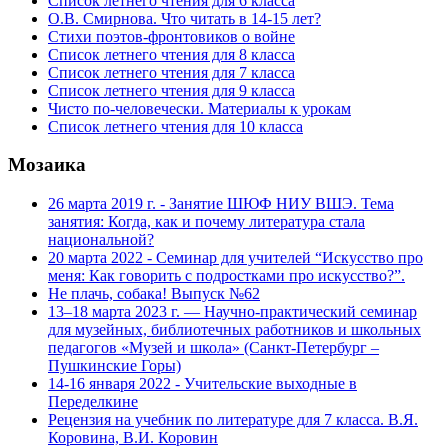
Список летнего чтения для 6 класса
О.В. Смирнова. Что читать в 14-15 лет?
Стихи поэтов-фронтовиков о войне
Список летнего чтения для 8 класса
Список летнего чтения для 7 класса
Список летнего чтения для 9 класса
Чисто по-человечески. Материалы к урокам
Список летнего чтения для 10 класса
Мозаика
26 марта 2019 г. - Занятие ШЮФ НИУ ВШЭ. Тема
занятия: Когда, как и почему литература стала
национальной?
20 марта 2022 - Семинар для учителей “Искусство про
меня: Как говорить с подростками про искусство?”.
Не плачь, собака! Выпуск №62
13–18 марта 2023 г. — Научно-практический семинар
для музейных, библиотечных работников и школьных
педагогов «Музей и школа» (Санкт-Петербург –
Пушкинские Горы)
14-16 января 2022 - Учительские выходные в
Переделкине
Рецензия на учебник по литературе для 7 класса. В.Я.
Коровина, В.И. Коровин