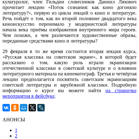
культуролог, член Гильдии словесников Даниил Ляхович
прочитает лекцию «Поток сознания: как кино догоняло
литературу?», первую из цикла лекций о кино и литературе.
Речь пойдёт о том, как во второй половине двадцатого века
киноискусство перенимало у модернистской литературы
начала века приёмы изображения внутреннего мира героев.
Чем похожи, а чем различаются художественные образы,
переданные средствами кино и литературы?
29 февраля в то же время состоится вторая лекция курса,
«Русская классика на советском экране», в которой будет
рассказано о том, какую роль играли экранизации
отечественной классики в советской культуре и о влиянии
литературного материала на кинематограф. Третья и четвёртая
лекции предполагается посвятить советским экранизациям
советской литературы и зарубежной классики. Подробную
информацию о курсе вы можете найти
на страничке
мероприятия в фейсбуке
.
АНОНСЫ
1
2