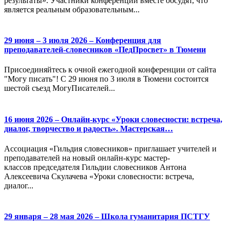
результаты». Участники конференции вместе обсудят, что
является реальным образовательным...
29 июня – 3 июля 2026 – Конференция для
преподавателей-словесников «ПедПросвет» в Тюмени
Присоединяйтесь к очной ежегодной конференции от сайта
"Могу писать"! С 29 июня по 3 июля в Тюмени состоится
шестой съезд МогуПисателей...
16 июня 2026 – Онлайн-курс «Уроки словесности: встреча,
диалог, творчество и радость». Мастерская…
Ассоциация «Гильдия словесников» приглашает учителей и
преподавателей на новый онлайн-курс мастер-
классов председателя Гильдии словесников Антона
Алексеевича Скулачева «Уроки словесности: встреча,
диалог...
29 января – 28 мая 2026 – Школа гуманитария ПСТГУ