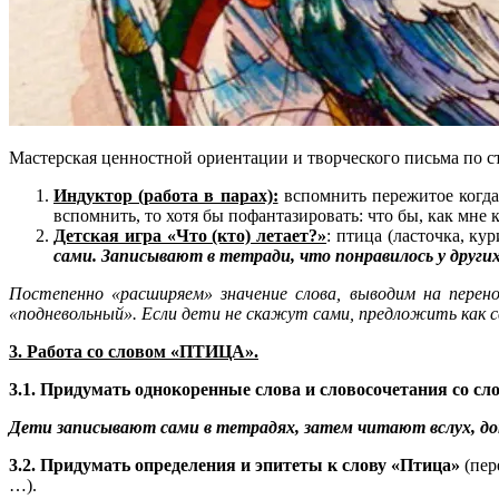
Мастерская ценностной ориентации и творческого письма по
Индуктор (работа в парах):
вспомнить пережитое когда-л
вспомнить, то хотя бы пофантазировать: что бы, как мне
Детская игра «Что (кто) летает?»
: птица (ласточка, к
сами. Записывают в тетради, что понравилось у других
Постепенно «расширяем» значение слова, выводим на перено
«подневольный». Если дети не скажут сами, предложить как св
3. Работа со словом «ПТИЦА».
3.1. Придумать однокоренные слова и словосочетания со с
Дети записывают сами в тетрадях, затем читают вслух, до
3.2. Придумать определения и эпитеты к слову «Птица»
(пер
…).