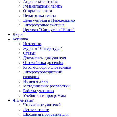
Апрельские чтения
Гуманитарный лагерь
Открытая книга
Педагогика текста
День учителя в Переделкино
Литературные смены в
Центрах "Сириус" и "Взлет"
Люди
Копилка
Интервью
Журнал "Литература"
Статьи
Документы для учителя
От смайлика до селфи
Курс молодого словесника
Литературоведческий
словарик
Из пены дней
Методические разработки
Работы учеников
Учебники и программы
Что читать?
Что читают учителя?
Летнее чтение
Школьная программа для