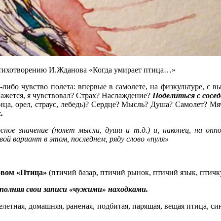
 стихотворению И.Жданова «Когда умирает птица…»
ибо чувство полета: впервые в самолете, на физкультуре, с выс
 кажется, я чувствовал? Страх? Наслаждение?
Поделиться с сосед
урица, орел, страус, лебедь)? Сердце? Мысль? Душа? Самолет? М
.
сное значение (полет мысли, души и т.д.) и, наконец, на оп
ой вариант в этом, последнем, ряду слово «пуля»
ловом «Птица»
(птичий базар, птичий рынок, птичий язык, птичку
полняя свои записи «чужими» находками.
елетная, домашняя, раненая, подбитая, парящая, вещая птица, си