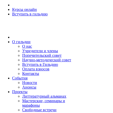
Курсы онлайн
Вступить в гильдию
О гильдии
О нас
Учредители и члены
Попечительский совет
Научно-методический совет
Вступить в Гильдию
Оплата взносов
Контакты
События
Новости
Анонсы
Проекты
Литтературный альманах
Мастерские, семинары и
марафоны
Свободные встречи