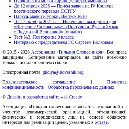
Пушкинский миф в лирике Давида Самойлова
До 12 апреля 2026 — Приём заявок на IV Конкурс
поэтического перевода ПСТГУ
Паруса, маяки и уроки. Выпуск №10
16–17 октября 2021 г. — Интенсивы выходного дня
«Встречи с Чижиковым». «Постуроки. Русский язык
с Людмилой Великовой» (онлайн)
Тест №3. Повторение 8 класса
Интервью с председателем ГС Сергеем Волковым
© 2015 -
2026
Ассоциация «Гильдия Словесников»
. Все права
защищены. Копирование материалов на сайте возможно
только с использованием ссылки.
Электронная почта:
gildiya@slovesnik.org
Пользовательское соглашение
|
Политика
конфиденциальности
|
Обработка персональных данных
©
Дизайн и разработка сайта – id Creativ
Ассоциация «Гильдия словесников» является основанной на
членстве некоммерческой организацией, объединяющей
физических и юридических лиц на основе общности
интересов для реализации целей, указанных в
Уставе
.