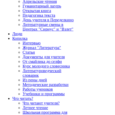
Апрельские чтения
Гуманитарный лагерь
Открытая книга
Педагогика текста
День учителя в Переделкино
Литературные смены в
Центрах "Сириус" и "Взлет"
Люди
Копилка
Интервью
Журнал "Литература"
Статьи
Документы для учителя
От смайлика до селфи
Курс молодого словесника
Литературоведческий
словарик
Из пены дней
Методические разработки
Работы учеников
Учебники и программы
Что читать?
Что читают учителя?
Летнее чтение
Школьная программа для