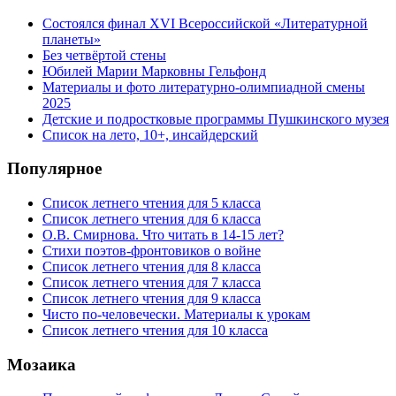
Состоялся финал XVI Всероссийской «Литературной
планеты»
Без четвёртой стены
Юбилей Марии Марковны Гельфонд
Материалы и фото литературно-олимпиадной смены
2025
Детские и подростковые программы Пушкинского музея
Список на лето, 10+, инсайдерский
Популярное
Список летнего чтения для 5 класса
Список летнего чтения для 6 класса
О.В. Смирнова. Что читать в 14-15 лет?
Стихи поэтов-фронтовиков о войне
Список летнего чтения для 8 класса
Список летнего чтения для 7 класса
Список летнего чтения для 9 класса
Чисто по-человечески. Материалы к урокам
Список летнего чтения для 10 класса
Мозаика